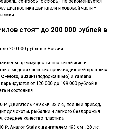
евраль, сентябрь–октябрь). Не рекомендуется
ез диагностики двигателя и ходовой части –
номии.
клов стоят до 200 000 рублей в
ставлены преимущественно китайские и
етные модели японских производителей прошлых
,
CFMoto
,
Suzuki
(подержанные) и
Yamaha
варьируются от 120 000 до 199 000 рублей в
га и состояния.
 ₽. Двигатель 499 см³, 32 л.с., полный привод,
дит для охоты, рыбалки и легкого бездорожья.
, среднее качество пластика.
 ₽. Аналог Stels с двигателем 493 см³, 28 л.с.