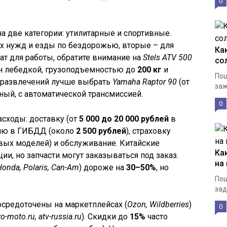
0
 две категории: утилитарные и спортивные.
х нужд и езды по бездорожью, вторые – для
Ка
ат для работы, обратите внимание на
Stels ATV 500
со
ен лебедкой, грузоподъемностью до
200 кг
и
Пош
я развлечений лучше выбрать
Yamaha Raptor 90
(от
заж
нный, с автоматической трансмиссией.
0
сходы: доставку (от
5 000 до 20 000 рублей
в
цию в ГИБДД (около
2 500 рублей
), страховку
вых моделей) и обслуживание. Китайские
Ка
и, но запчасти могут заказываться под заказ.
на
Honda, Polaris, Can-Am
) дороже на
30–50%
, но
Пош
зад
осредоточены на маркетплейсах (
Ozon, Wildberries
)
0
o-moto.ru, atv-russia.ru
). Скидки до
15%
часто