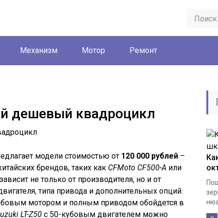
Механизм
Мотор
Ремонт
ый дешевый квадроцикл
редлагает модели стоимостью от
120 000 рублей
–
Ка
итайских брендов, таких как
CFMoto CF500-A
или
ок
зависит не только от производителя, но и от
Пош
двигателя, типа привода и дополнительных опций.
зер
убовым мотором и полным приводом обойдется в
нюа
uzuki LT-Z50
с 50-кубовым двигателем можно