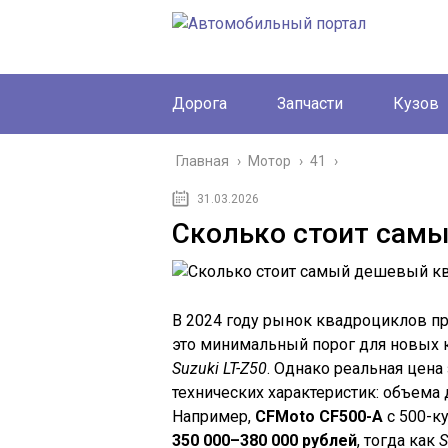
Дорога
Запчасти
Кузов
Главная
›
Мотор
›
41
›
31.03.2026
Сколько стоит сам
В 2024 году рынок квадроциклов п
это минимальный порог для новых к
Suzuki LT-Z50
. Однако реальная цена 
технических характеристик: объема 
Например,
CFMoto CF500-A
с 500-к
350 000–380 000 рублей
, тогда как
S