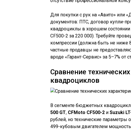
отсутствие профессиональной консу
Для покупки с рук на «Авито» или 
документов: ПТС, договор купли-пр
квадроциклы в хорошем состоянии н
CF500-2 за 220 000). Требуйте пров
компрессии (должна быть не ниже 8
частные продавцы не предоставляю
вроде «Гарант-Сервис» за 5–7% от с
Сравнение технических
квадроциклов
В сегменте бюджетных квадроцикло
500 GT
,
CFMoto CF500-2
и
Suzuki L
рублей, но технические параметры о
499-кубовым двигателем мощностью 3