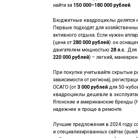
найти за
150 000–180 000 рублей
.
Бюджетные квадроциклы делятся на
Первые подходят для хозяйственны
активного отдыха. Если нужен аппар
(цена от
280 000 рублей
): он оснащ
двигателем мощностью
28 л.с.
. Дл
220 000 рублей
) – легкий, маневре
При покупке учитывайте скрытые ра
зависимости от региона), регистра
ОСАГО (от
3 000 рублей
для 50-кубо
квадроциклы дешевле в эксплуатаци
Японские и американские бренды (
надежнее и проще в ремонте.
Лучшие предложения в 2024 году с
и специализированных сайтах (
quadr