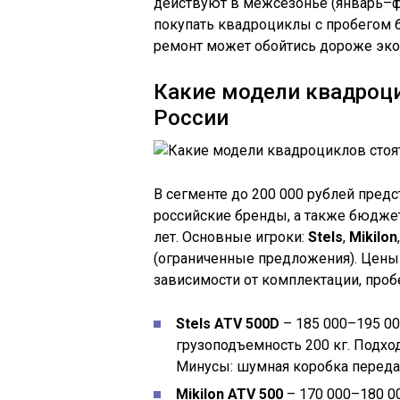
действуют в межсезонье (январь–ф
покупать квадроциклы с пробегом б
ремонт может обойтись дороже эко
Какие модели квадроци
России
В сегменте до 200 000 рублей пред
российские бренды, а также бюдж
лет. Основные игроки:
Stels
,
Mikilon
(ограниченные предложения). Цены 
зависимости от комплектации, пробе
Stels ATV 500D
– 185 000–195 000
грузоподъемность 200 кг. Подхо
Минусы: шумная коробка передач
Mikilon ATV 500
– 170 000–180 000