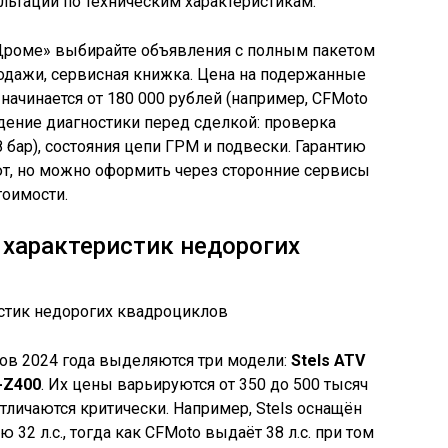
льтации по техническим характеристикам.
«Дроме» выбирайте объявления с полным пакетом
одажи, сервисная книжка. Цена на подержанные
ачинается от 180 000 рублей (например, CFMoto
едение диагностики перед сделкой: проверка
 бар), состояния цепи ГРМ и подвески. Гарантию
т, но можно оформить через сторонние сервисы
тоимости.
 характеристик недорогих
в 2024 года выделяются три модели:
Stels ATV
T-Z400
. Их цены варьируются от 350 до 500 тысяч
тличаются критически. Например, Stels оснащён
2 л.с., тогда как CFMoto выдаёт 38 л.с. при том