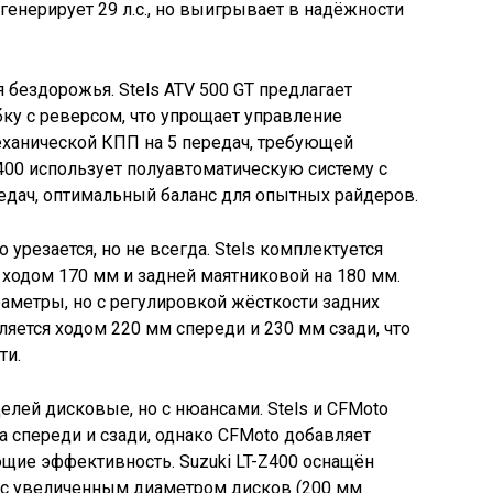
 генерирует 29 л.с., но выигрывает в надёжности
 бездорожья. Stels ATV 500 GT предлагает
ку с реверсом, что упрощает управление
еханической КПП на 5 передач, требующей
400 использует полуавтоматическую систему с
дач, оптимальный баланс для опытных райдеров.
резается, но не всегда. Stels комплектуется
ходом 170 мм и задней маятниковой на 180 мм.
аметры, но с регулировкой жёсткости задних
ляется ходом 220 мм спереди и 230 мм сзади, что
ти.
елей дисковые, но с нюансами. Stels и CFMoto
 спереди и сзади, однако CFMoto добавляет
ие эффективность. Suzuki LT-Z400 оснащён
с увеличенным диаметром дисков (200 мм