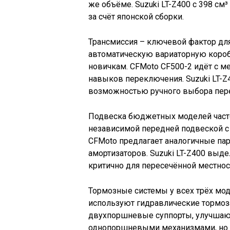
же объёме. Suzuki LT-Z400 с 398 см³
за счёт японской сборки.
Трансмиссия – ключевой фактор для
автоматическую вариаторную короб
новичкам. CFMoto CF500-2 идёт с м
навыков переключения. Suzuki LT-Z
возможностью ручного выбора пере
Подвеска бюджетных моделей часто у
независимой передней подвеской с 
CFMoto предлагает аналогичные пар
амортизаторов. Suzuki LT-Z400 выде
критично для пересечённой местнос
Тормозные системы у всех трёх мод
используют гидравлические тормоза
двухпоршневые суппорты, улучшающ
однопоршневыми механизмами, но 