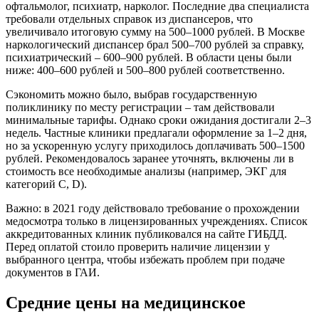
офтальмолог, психиатр, нарколог. Последние два специалиста
требовали отдельных справок из диспансеров, что
увеличивало итоговую сумму на 500–1000 рублей. В Москве
наркологический диспансер брал 500–700 рублей за справку,
психиатрический – 600–900 рублей. В области цены были
ниже: 400–600 рублей и 500–800 рублей соответственно.
Сэкономить можно было, выбрав государственную
поликлинику по месту регистрации – там действовали
минимальные тарифы. Однако сроки ожидания достигали 2–3
недель. Частные клиники предлагали оформление за 1–2 дня,
но за ускоренную услугу приходилось доплачивать 500–1500
рублей. Рекомендовалось заранее уточнять, включены ли в
стоимость все необходимые анализы (например, ЭКГ для
категорий C, D).
Важно: в 2021 году действовало требование о прохождении
медосмотра только в лицензированных учреждениях. Список
аккредитованных клиник публиковался на сайте ГИБДД.
Перед оплатой стоило проверить наличие лицензии у
выбранного центра, чтобы избежать проблем при подаче
документов в ГАИ.
Средние цены на медицинское