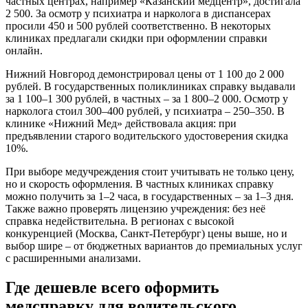
частных центрах, например «Казанский медцентр», достигала
2 500. За осмотр у психиатра и нарколога в диспансерах
просили 450 и 500 рублей соответственно. В некоторых
клиниках предлагали скидки при оформлении справки
онлайн.
Нижний Новгород демонстрировал цены от 1 100 до 2 000
рублей. В государственных поликлиниках справку выдавали
за 1 100–1 300 рублей, в частных – за 1 800–2 000. Осмотр у
нарколога стоил 300–400 рублей, у психиатра – 250–350. В
клинике «Нижний Мед» действовала акция: при
предъявлении старого водительского удостоверения скидка
10%.
При выборе медучреждения стоит учитывать не только цену,
но и скорость оформления. В частных клиниках справку
можно получить за 1–2 часа, в государственных – за 1–3 дня.
Также важно проверять лицензию учреждения: без неё
справка недействительна. В регионах с высокой
конкуренцией (Москва, Санкт-Петербург) цены выше, но и
выбор шире – от бюджетных вариантов до премиальных услуг
с расширенными анализами.
Где дешевле всего оформить
медсправку для водительского