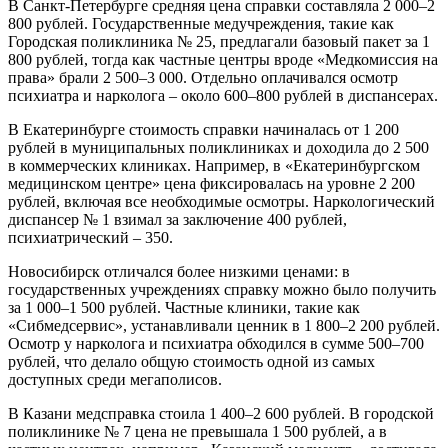
В Санкт-Петербурге средняя цена справки составляла 2 000–2
800 рублей. Государственные медучреждения, такие как
Городская поликлиника № 25, предлагали базовый пакет за 1
800 рублей, тогда как частные центры вроде «Медкомиссия на
права» брали 2 500–3 000. Отдельно оплачивался осмотр
психиатра и нарколога – около 600–800 рублей в диспансерах.
В Екатеринбурге стоимость справки начиналась от 1 200
рублей в муниципальных поликлиниках и доходила до 2 500
в коммерческих клиниках. Например, в «Екатеринбургском
медицинском центре» цена фиксировалась на уровне 2 200
рублей, включая все необходимые осмотры. Наркологический
диспансер № 1 взимал за заключение 400 рублей,
психиатрический – 350.
Новосибирск отличался более низкими ценами: в
государственных учреждениях справку можно было получить
за 1 000–1 500 рублей. Частные клиники, такие как
«Сибмедсервис», устанавливали ценник в 1 800–2 200 рублей.
Осмотр у нарколога и психиатра обходился в сумме 500–700
рублей, что делало общую стоимость одной из самых
доступных среди мегаполисов.
В Казани медсправка стоила 1 400–2 600 рублей. В городской
поликлинике № 7 цена не превышала 1 500 рублей, а в