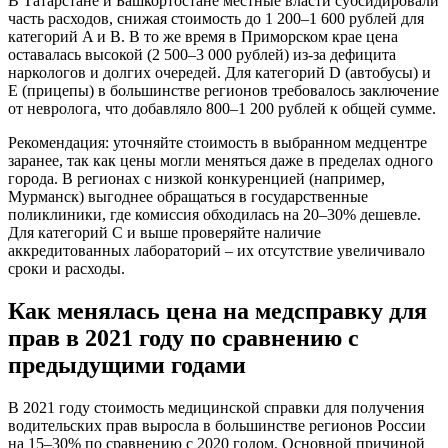
В Татарстане и Башкортостане местные власти субсидировали
часть расходов, снижая стоимость до 1 200–1 600 рублей для
категорий A и B. В то же время в Приморском крае цена
оставалась высокой (2 500–3 000 рублей) из-за дефицита
наркологов и долгих очередей. Для категорий D (автобусы) и
E (прицепы) в большинстве регионов требовалось заключение
от невролога, что добавляло 800–1 200 рублей к общей сумме.
Рекомендация: уточняйте стоимость в выбранном медцентре
заранее, так как цены могли меняться даже в пределах одного
города. В регионах с низкой конкуренцией (например,
Мурманск) выгоднее обращаться в государственные
поликлиники, где комиссия обходилась на 20–30% дешевле.
Для категорий C и выше проверяйте наличие
аккредитованных лабораторий – их отсутствие увеличивало
сроки и расходы.
Как менялась цена на медсправку для
прав в 2021 году по сравнению с
предыдущими годами
В 2021 году стоимость медицинской справки для получения
водительских прав выросла в большинстве регионов России
на 15–30% по сравнению с 2020 годом. Основной причиной