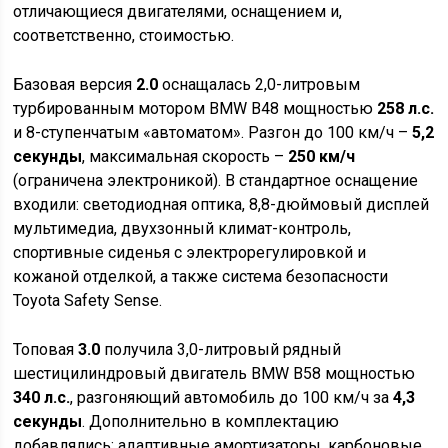
отличающиеся двигателями, оснащением и,
соответственно, стоимостью.
Базовая версия
2.0
оснащалась 2,0-литровым
турбированным мотором BMW B48 мощностью
258 л.с.
и 8-ступенчатым «автоматом». Разгон до 100 км/ч –
5,2
секунды
, максимальная скорость –
250 км/ч
(ограничена электроникой). В стандартное оснащение
входили: светодиодная оптика, 8,8-дюймовый дисплей
мультимедиа, двухзонный климат-контроль,
спортивные сиденья с электрорегулировкой и
кожаной отделкой, а также система безопасности
Toyota Safety Sense.
Топовая
3.0
получила 3,0-литровый рядный
шестицилиндровый двигатель BMW B58 мощностью
340 л.с.
, разгоняющий автомобиль до 100 км/ч за
4,3
секунды
. Дополнительно в комплектацию
добавлялись: адаптивные амортизаторы, карбоновые