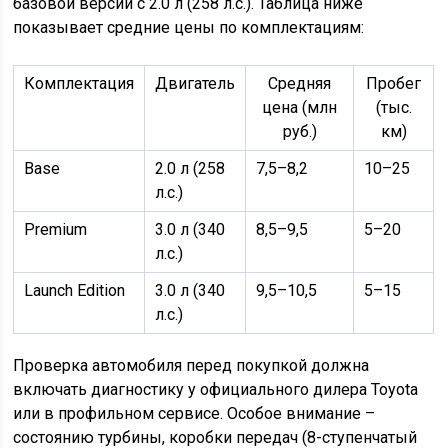
базовой версии с 2.0 л (258 л.с.). Таблица ниже
показывает средние цены по комплектациям:
Комплектация
Двигатель
Средняя
Пробег
цена (млн
(тыс.
руб.)
км)
Base
2.0 л (258
7,5–8,2
10–25
л.с.)
Premium
3.0 л (340
8,5–9,5
5–20
л.с.)
Launch Edition
3.0 л (340
9,5–10,5
5–15
л.с.)
Проверка автомобиля перед покупкой должна
включать диагностику у официального дилера Toyota
или в профильном сервисе. Особое внимание –
состоянию турбины, коробки передач (8-ступенчатый