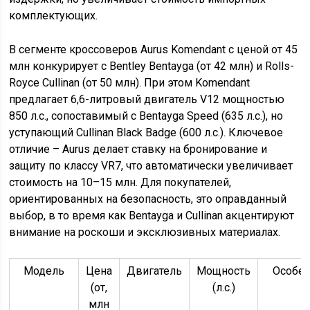
В сегменте кроссоверов Aurus Komendant с ценой от 45
млн конкурирует с Bentley Bentayga (от 42 млн) и Rolls-
Royce Cullinan (от 50 млн). При этом Komendant
предлагает 6,6-литровый двигатель V12 мощностью
850 л.с., сопоставимый с Bentayga Speed (635 л.с.), но
уступающий Cullinan Black Badge (600 л.с.). Ключевое
отличие – Aurus делает ставку на бронирование и
защиту по классу VR7, что автоматически увеличивает
стоимость на 10–15 млн. Для покупателей,
ориентированных на безопасность, это оправданный
выбор, в то время как Bentayga и Cullinan акцентируют
внимание на роскоши и эксклюзивных материалах.
Модель
Цена
Двигатель
Мощность
Особен
(от,
(л.с.)
млн