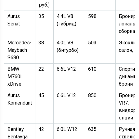
руб.)
Aurus
35
4.4L V8
598
Брониро
Senat
(гибрид)
локальн
сборка
Mercedes-
38
4.0L V8
503
Эксклю
Maybach
(битурбо)
салон, и
S680
BMW
22
6.6L V12
610
Спортив
M760i
динамик
xDrive
брони
Aurus
45
6.6L V12
850
Брониро
Komendant
VR7,
внедор
опции
Bentley
42
6.0L W12
635
Ручная
Bentayga
отделка,