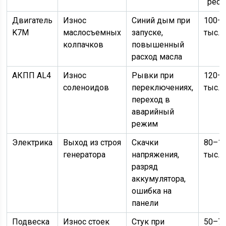
ресу
Двигатель
Износ
Синий дым при
100–
K7M
маслосъемных
запуске,
тыс. 
колпачков
повышенный
расход масла
АКПП AL4
Износ
Рывки при
120–
соленоидов
переключениях,
тыс. 
переход в
аварийный
режим
Электрика
Выход из строя
Скачки
80–1
генератора
напряжения,
тыс. 
разряд
аккумулятора,
ошибка на
панели
Подвеска
Износ стоек
Стук при
50–7