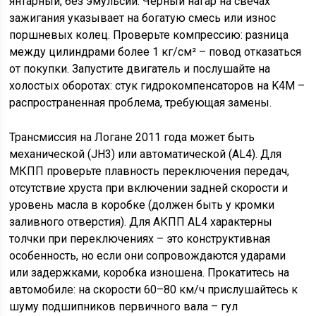
янтарный, без эмульсии. Черный нагар на свечах
зажигания указывает на богатую смесь или износ
поршневых колец. Проверьте компрессию: разница
между цилиндрами более 1 кг/см² – повод отказаться
от покупки. Запустите двигатель и послушайте на
холостых оборотах: стук гидрокомпенсаторов на K4M –
распространенная проблема, требующая замены.
Трансмиссия на Логане 2011 года может быть
механической (JH3) или автоматической (AL4). Для
МКПП проверьте плавность переключения передач,
отсутствие хруста при включении задней скорости и
уровень масла в коробке (должен быть у кромки
заливного отверстия). Для АКПП AL4 характерны
толчки при переключениях – это конструктивная
особенность, но если они сопровождаются ударами
или задержками, коробка изношена. Прокатитесь на
автомобиле: на скорости 60–80 км/ч прислушайтесь к
шуму подшипников первичного вала – гул