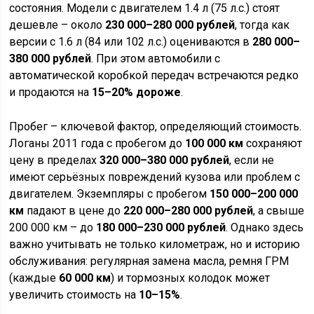
состояния. Модели с двигателем 1.4 л (75 л.с.) стоят
дешевле – около
230 000–280 000 рублей
, тогда как
версии с 1.6 л (84 или 102 л.с.) оцениваются в
280 000–
380 000 рублей
. При этом автомобили с
автоматической коробкой передач встречаются редко
и продаются на
15–20% дороже
.
Пробег – ключевой фактор, определяющий стоимость.
Логаны 2011 года с пробегом до
100 000 км
сохраняют
цену в пределах
320 000–380 000 рублей
, если не
имеют серьёзных повреждений кузова или проблем с
двигателем. Экземпляры с пробегом
150 000–200 000
км
падают в цене до
220 000–280 000 рублей
, а свыше
200 000 км – до
180 000–230 000 рублей
. Однако здесь
важно учитывать не только километраж, но и историю
обслуживания: регулярная замена масла, ремня ГРМ
(каждые
60 000 км
) и тормозных колодок может
увеличить стоимость на
10–15%
.