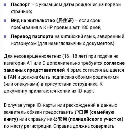
Паспорт
– с указанием даты рождения на первой
странице;
Вид на жительство (居住证)
– если срок
пребывания в КНР превышает 180 дней;
Перевод паспорта
на китайский язык, заверенный
нотариусом (для неанглоязычных документов).
Для несовершеннолетних (16–18 лет) при подаче на
категории A1 или D дополнительно требуется
согласие
законных представителей
. Форма согласия выдается
в ГАИ и должна быть подписана обоими родителями
(или опекунами) в присутствии сотрудника. К
документу прилагаются копии их ID-карт.
В случае утери ID-карты или расхождений в данных
заявитель обязан предоставить
户口簿 (семейную
книгу)
или справку из
公安局 (полицейского участка)
по месту регистрации. Справка должна содержать