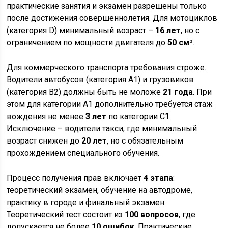
практические занятия и экзамен разрешены только
после достижения совершеннолетия. Для мотоциклов
(категория D) минимальный возраст –
16 лет
, но с
ограничением по мощности двигателя до
50 см³
.
Для коммерческого транспорта требования строже.
Водители автобусов (категория A1) и грузовиков
(категория B2) должны быть не моложе
21 года
. При
этом для категории A1 дополнительно требуется стаж
вождения не менее
3 лет
по категории C1.
Исключение – водители такси, где минимальный
возраст снижен до
20 лет
, но с обязательным
прохождением специального обучения.
Процесс получения прав включает
4 этапа
:
теоретический экзамен, обучение на автодроме,
практику в городе и финальный экзамен.
Теоретический тест состоит из
100 вопросов
, где
допускается не более
10 ошибок
. Практические