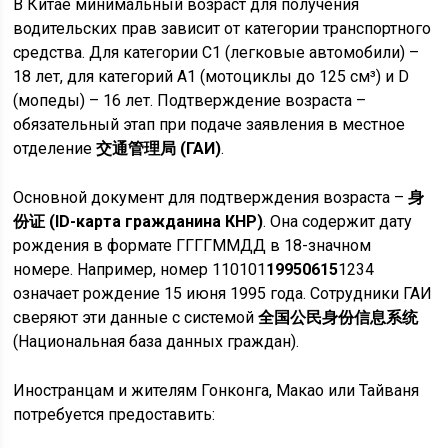
В Китае минимальный возраст для получения
водительских прав зависит от категории транспортного
средства. Для категории C1 (легковые автомобили) –
18 лет, для категорий A1 (мотоциклы до 125 см³) и D
(мопеды) – 16 лет. Подтверждение возраста –
обязательный этап при подаче заявления в местное
отделение
交通管理局 (ГАИ)
.
Основной документ для подтверждения возраста –
身
份证 (ID-карта гражданина КНР)
. Она содержит дату
рождения в формате ГГГГММДД в 18-значном
номере. Например, номер 110101
19950615
1234
означает рождение 15 июня 1995 года. Сотрудники ГАИ
сверяют эти данные с системой
全国公民身份信息系统
(Национальная база данных граждан).
Иностранцам и жителям Гонконга, Макао или Тайваня
потребуется предоставить: