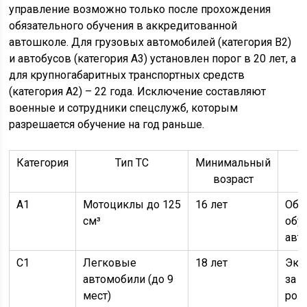
управление возможно только после прохождения
обязательного обучения в аккредитованной
автошколе. Для грузовых автомобилей (категория B2)
и автобусов (категория A3) установлен порог в 20 лет, а
для крупногабаритных транспортных средств
(категория A2) – 22 года. Исключение составляют
военные и сотрудники спецслужб, которым
разрешается обучение на год раньше.
Категория
Тип ТС
Минимальный
О
возраст
A1
Мотоциклы до 125
16 лет
Обя
см³
обу
авт
C1
Легковые
18 лет
Экз
автомобили (до 9
за 
мест)
рож