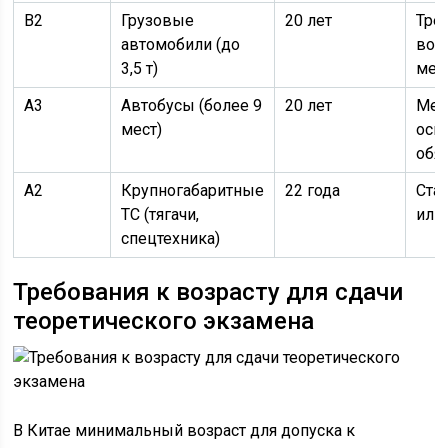
B2
Грузовые
20 лет
Тре
автомобили (до
вож
3,5 т)
мен
A3
Автобусы (более 9
20 лет
Мед
мест)
осв
обя
A2
Крупногабаритные
22 года
Ста
ТС (тягачи,
или
спецтехника)
Требования к возрасту для сдачи
теоретического экзамена
В Китае минимальный возраст для допуска к