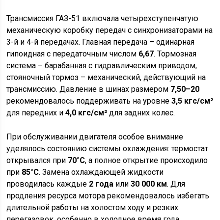
Трансмиссия ГАЗ-51 включала четырехступенчатую
механическую коробку передач с синхронизаторами на
3-й и 4-й передачах. Главная передача – одинарная
гипоидная с передаточным числом
6,67
. Тормозная
система – барабанная с гидравлическим приводом,
стояночный тормоз – механический, действующий на
трансмиссию. Давление в шинах размером
7,50–20
рекомендовалось поддерживать на уровне
3,5 кгс/см²
для передних и
4,0 кгс/см²
для задних колес.
При обслуживании двигателя особое внимание
уделялось состоянию системы охлаждения: термостат
открывался при
70°C
, а полное открытие происходило
при
85°C
. Замена охлаждающей жидкости
проводилась каждые
2 года
или
30 000 км
. Для
продления ресурса мотора рекомендовалось избегать
длительной работы на холостом ходу и резких
перегазовок, особенно в холодное время года.