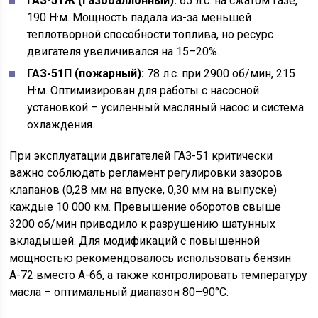
ГАЗ-51Ж (газобаллонный):
65 л.с. на сжатом газе,
190 Н·м. Мощность падала из-за меньшей
теплотворной способности топлива, но ресурс
двигателя увеличивался на 15–20%.
ГАЗ-51П (пожарный):
78 л.с. при 2900 об/мин, 215
Н·м. Оптимизирован для работы с насосной
установкой – усиленный масляный насос и система
охлаждения.
При эксплуатации двигателей ГАЗ-51 критически
важно соблюдать регламент регулировки зазоров
клапанов (0,28 мм на впуске, 0,30 мм на выпуске)
каждые 10 000 км. Превышение оборотов свыше
3200 об/мин приводило к разрушению шатунных
вкладышей. Для модификаций с повышенной
мощностью рекомендовалось использовать бензин
А-72 вместо А-66, а также контролировать температуру
масла – оптимальный диапазон 80–90°C.