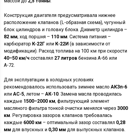
массой до
2,5 тонны
.
Конструкция двигателя предусматривала нижнее
расположение клапанов (L-образная схема), чугунный
блок цилиндров и головку блока. Диаметр цилиндра –
82 мм
, ход поршня –
110 мм
. Система питания –
карбюратор
К-22Г
или
К-22И
(в зависимости от
модификации). Расход топлива на 100 км при скорости
40–50 км/ч
составлял
27 литров
бензина А-66 или
А-72.
Для эксплуатации в холодных условиях
рекомендовалось использовать зимнее масло
АКЗп-6
или
АС-5
, летом –
АК-10
. Замена масла проводилась
каждые
1500–2000 км
, фильтрующий элемент
масляного фильтра тонкой очистки менялся через
3000
км
. Регулировка зазоров клапанов требовалась
каждые
6000 км
– оптимальный зазор составлял
0,28
мм
для впускных и
0,30 мм
для выпускных клапанов.