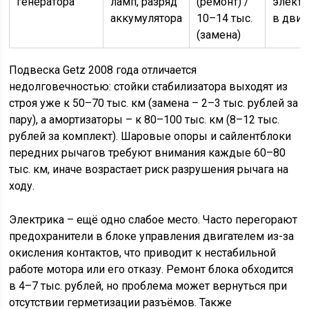
генератора
ламп, разряд
(ремонт) /
элект
аккумулятора
10–14 тыс.
в дви
(замена)
Подвеска Getz 2008 года отличается
недолговечностью: стойки стабилизатора выходят из
строя уже к 50–70 тыс. км (замена – 2–3 тыс. рублей за
пару), а амортизаторы – к 80–100 тыс. км (8–12 тыс.
рублей за комплект). Шаровые опоры и сайлентблоки
передних рычагов требуют внимания каждые 60–80
тыс. км, иначе возрастает риск разрушения рычага на
ходу.
Электрика – ещё одно слабое место. Часто перегорают
предохранители в блоке управления двигателем из-за
окисления контактов, что приводит к нестабильной
работе мотора или его отказу. Ремонт блока обходится
в 4–7 тыс. рублей, но проблема может вернуться при
отсутствии герметизации разъёмов. Также