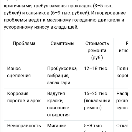
критичными, требуя замены прокладок (3–5 тыс.
рублей) и сальников (6–9 тыс. рублей). Игнорирование
проблемы ведёт к масляному голоданию двигателя и
ускоренному износу вкладышей.
Проблема
Симптомы
Стоимость
Ри
ремонта
игнор
(руб.)
Износ
Пробуксовка,
12–18 тыс.
Полны
сцепления
вибрация,
коробк
запах гари
Коррозия
Вздутия
15–25 тыс.
Распро
порогов и арок
краски,
(локальный
ржавч
сквозные
ремонт)
кузов
отверстия
Неисправность
Мигание
5–8 тыс.
Отказ