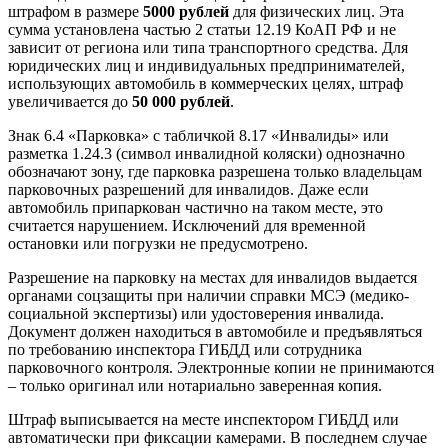
штрафом в размере
5000 рублей
для физических лиц. Эта
сумма установлена частью 2 статьи 12.19 КоАП РФ и не
зависит от региона или типа транспортного средства. Для
юридических лиц и индивидуальных предпринимателей,
использующих автомобиль в коммерческих целях, штраф
увеличивается до
50 000 рублей
.
Знак 6.4 «Парковка» с табличкой 8.17 «Инвалиды» или
разметка 1.24.3 (символ инвалидной коляски) однозначно
обозначают зону, где парковка разрешена только владельцам
парковочных разрешений для инвалидов. Даже если
автомобиль припаркован частично на таком месте, это
считается нарушением. Исключений для временной
остановки или погрузки не предусмотрено.
Разрешение на парковку на местах для инвалидов выдается
органами соцзащиты при наличии справки МСЭ (медико-
социальной экспертизы) или удостоверения инвалида.
Документ должен находиться в автомобиле и предъявляться
по требованию инспектора ГИБДД или сотрудника
парковочного контроля. Электронные копии не принимаются
– только оригинал или нотариально заверенная копия.
Штраф выписывается на месте инспектором ГИБДД или
автоматически при фиксации камерами. В последнем случае