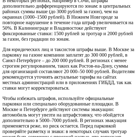
В некоторых регионах, например в Сочи, штрафы
дополнительно дифференцируются по зонам: в центральных
районах суммы выше (до 3000 рублей за газон), чем на
окраинах (1000–1500 рублей). В Нижнем Новгороде за
повторное нарушение в течение года штраф увеличивается на
50%. В Калининграде и Владивостоке действуют
фиксированные ставки: 1500 рублей за тротуар и 2000 рублей
за газон, без градации по зонам.
Для юридических лиц и таксистов штрафы выше. В Москве за
парковку на газоне компании заплатят до 300 000 рублей, в
Санкт-Петербурге – до 200 000 рублей. В регионах с менее
строгим регулированием, таких как Ростов-на-Дону, суммы
для организаций составляют 20 000–50 000 рублей. Водителям
рекомендуется уточнять актуальные тарифы на сайтах
местных администраций или в приложениях ГИБДД, так как
ставки могут корректироваться.
Чтобы избежать штрафов, используйте официальные
парковки или специально оборудованные площадки. В
Москве и Петербурге действуют системы эвакуации:
автомобиль могут увезти на штрафстоянку, что обойдется
дополнительно в 5000–7000 рублей. В регионах эвакуация
применяется реже, но риск остается. Перед парковкой
проверяйте разметку и знаки: в некоторых случаях тротуар
может быть совмещен с проезжей частью, что допускает