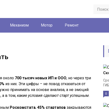
Механизм
Мотор
Ремонт
ать
Ск
ся около
700 тысяч новых ИП и ООО
, но через три
Сро
0%
из них. Эти цифры – не повод отказаться от
ГИБ
нужно принимать на основе анализа, а не эмоций.
0
, а в том,
какие условия сделают старт успешным
.
анным
Роскомстата
,
45% стартапов
закрываются