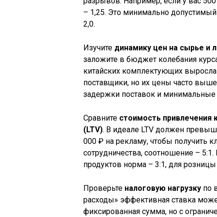
разрывов. Например, если у вас 500
– 1,25. Это минимально допустимый 
2,0.
Изучите
динамику цен на сырье и 
заложите в бюджет колебания курса
китайских комплектующих выросла 
поставщики, но их цены часто выше
задержки поставок и минимальные
Сравните
стоимость привлечения 
(LTV)
. В идеале LTV должен превыша
000 ₽ на рекламу, чтобы получить кл
сотрудничества, соотношение – 5:1.
продуктов норма – 3:1, для розницы 
Проверьте
налоговую нагрузку
по 
расходы» эффективная ставка может
фиксированная сумма, но с огранич