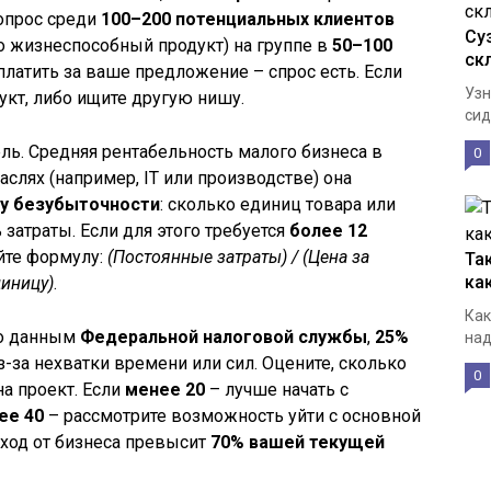
 опрос среди
100–200 потенциальных клиентов
Су
о жизнеспособный продукт) на группе в
50–100
ск
латить за ваше предложение – спрос есть. Если
Узн
кт, либо ищите другую нишу.
сид
ль. Средняя рентабельность малого бизнеса в
0
раслях (например, IT или производстве) она
у безубыточности
: сколько единиц товара или
 затраты. Если для этого требуется
более 12
йте формулу:
(Постоянные затраты) / (Цена за
Та
ка
диницу)
.
Как
По данным
Федеральной налоговой службы
,
25%
над
-за нехватки времени или сил. Оцените, сколько
0
на проект. Если
менее 20
– лучше начать с
ее 40
– рассмотрите возможность уйти с основной
доход от бизнеса превысит
70% вашей текущей