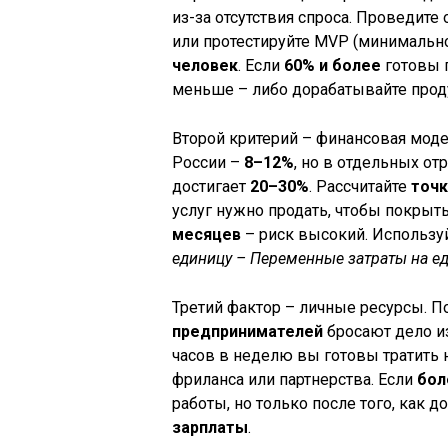
из-за отсутствия спроса. Проведите
или протестируйте MVP (минимальн
человек
. Если
60% и более
готовы п
меньше – либо дорабатывайте проду
Второй критерий – финансовая моде
России –
8–12%
, но в отдельных от
достигает
20–30%
. Рассчитайте
точк
услуг нужно продать, чтобы покрыть
месяцев
– риск высокий. Использу
единицу – Переменные затраты на е
Третий фактор – личные ресурсы. 
предпринимателей
бросают дело из
часов в неделю вы готовы тратить 
фриланса или партнерства. Если
бол
работы, но только после того, как 
зарплаты
.