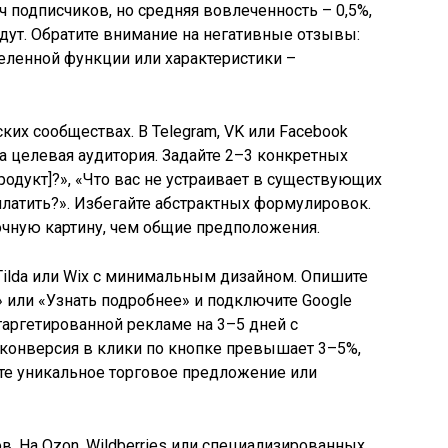
яч подписчиков, но средняя вовлеченность – 0,5%,
дут. Обратите внимание на негативные отзывы:
еленной функции или характеристики –
их сообществах. В Telegram, VK или Facebook
а целевая аудитория. Задайте 2–3 конкретных
продукт]?», «Что вас не устраивает в существующих
латить?». Избегайте абстрактных формулировок.
очную картину, чем общие предположения.
 Tilda или Wix с минимальным дизайном. Опишите
» или «Узнать подробнее» и подключите Google
 таргетированной рекламе на 3–5 дней с
 конверсия в клики по кнопке превышает 3–5%,
ите уникальное торговое предложение или
. На Ozon, Wildberries или специализированных