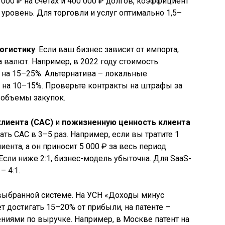
 000 ₽ на счетах и 400 000 ₽ долгов, коэффициент
уровень. Для торговли и услуг оптимально 1,5–
логистику
. Если ваш бизнес зависит от импорта,
 валют. Например, в 2022 году стоимость
на 15–25%. Альтернатива – локальные
 на 10–15%. Проверьте контракты на штрафы за
 объемы закупок.
клиента (CAC)
и
пожизненную ценность клиента
ть CAC в 3–5 раз. Например, если вы тратите 1
иента, а он приносит 5 000 ₽ за весь период
 Если ниже 2:1, бизнес-модель убыточна. Для SaaS-
– 4:1.
выбранной системе. На УСН «Доходы минус
 достигать 15–20% от прибыли, на патенте –
ениями по выручке. Например, в Москве патент на