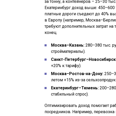
за тонну, а контейнеров – 25–30 ты
Екатеринбург доход выше: 450–600 т
платные дороги съедают до 40% в
в Европу (например, Москва–Берлин)
требуют дополнительных затрат на т
конец.
Москва–Казань:
280–380 тыс. ру
стройматериалы).
Санкт-Петербург–Новосибирск
+20% к тарифу).
Москва–Ростов-на-Дону:
250–35
летом +15% из-за сельхозпродук
Екатеринбург–Тюмень:
200–280 
стабильный спрос).
Оптимизировать доход помогает раб
посредников. Например, перевозка