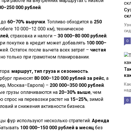
 а при работе на внутренних маршрутах с низкой
00–250 000 рублей
.
Су
ск
 до
60–70% выручки
. Топливо обходится в
250
Узн
обеге 10 000–12 000 км), техническое
сид
блей
, страховка и налоги –
30 000–80 000 рублей
.
0
при покупке в кредит может добавлять
100 000–
й. Остаток после вычета всех затрат –
чистая
, но только при грамотном планировании.
Та
тора:
маршрут, тип груза и сезонность
.
ка
рбург приносят
80 000–120 000 рублей за рейс
, а
Как
ер, Москва–Европа) –
200 000–350 000 рублей
.
над
ые грузы оплачиваются на
20–30% выше
, чем
ю спрос на перевозки растет на
15–25%
, зимой
0
ловий и снижения активности бизнеса.
цы фур используют несколько стратегий.
Аренда
батывать
100 000–150 000 рублей в месяц
без