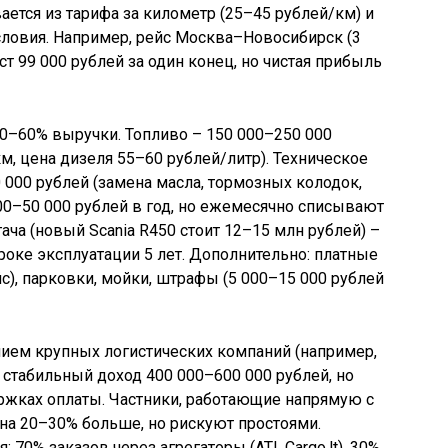
ается из тарифа за километр (25–45 рублей/км) и
словия. Например, рейс Москва–Новосибирск (3
ст 99 000 рублей за один конец, но чистая прибыль
–60% выручки. Топливо – 150 000–250 000
м, цена дизеля 55–60 рублей/литр). Техническое
 000 рублей (замена масла, тормозных колодок,
00–50 000 рублей в год, но ежемесячно списывают
гача (новый Scania R450 стоит 12–15 млн рублей) –
роке эксплуатации 5 лет. Дополнительно: платные
йс), парковки, мойки, штрафы (5 000–15 000 рублей
нием крупных логистических компаний (например,
стабильный доход 400 000–600 000 рублей, но
ржках оплаты. Частники, работающие напрямую с
на 20–30% больше, но рискуют простоями.
 70% заказов через агрегаторы (ATI, Cargo.lt), 30%