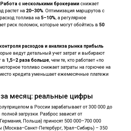
.
Работа с несколькими брокерами
снижает
од растет на
20–30%
. Оптимизация маршрутов с
расход топлива на
5–10%
, а регулярное
ет риск поломок, которые могут обойтись в
50
контроля расходов и анализа рынка прибыль
торые ведут детальный учет затрат и выбирают
т в
1,5–2 раза больше
, чем те, кто работает «по
омоторное топливо снижает затраты на горючее на
 вместо кредита уменьшает ежемесячные платежи
 за месяц: реальные цифры
полуприцепом в России зарабатывает от 300 000 до
 полной загрузки. Разброс зависит от
(Германия, Польша) приносят 500 000–700 000
 (Москва–Санкт-Петербург, Урал–Сибирь) – 350