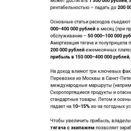
может достигать
1 500 000 рублей
,
рентабельностью – падать до
200 0
Основные статьи расходов съедают
000–400 000 рублей
в месяц (при пр
обслуживание –
50 000–100 000 ру
Амортизация тягача и полуприцепа 
200 000 рублей
ежемесячных платеже
прибыль в 150 000–400 000 рублей
На доход влияют три ключевых фак
Перевозки из Москвы в Санкт-Пете
международные маршруты (наприм
Скоропортящиеся продукты и опасн
стандартные товары. Летом и осень
падает на
10–15%
из-за погодных ус
Чтобы увеличить прибыль, владель
тягача с экипажем
позволяет зара