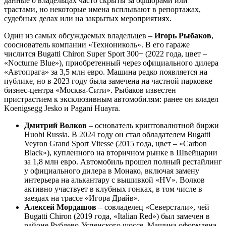
данные о владельцах часто скрыты за офшорами или
трастами, но некоторые имена всплывают в репортажах,
судебных делах или на закрытых мероприятиях.
Один из самых обсуждаемых владельцев –
Игорь Рыбаков
,
сооснователь компании «Технониколь». В его гараже
числится Bugatti Chiron Super Sport 300+ (2022 года, цвет –
«Nocturne Blue»), приобретенный через официального дилера
«Автопрага» за 3,5 млн евро. Машина редко появляется на
публике, но в 2023 году была замечена на частной парковке
бизнес-центра «Москва-Сити». Рыбаков известен
пристрастием к эксклюзивным автомобилям: ранее он владел
Koenigsegg Jesko и Pagani Huayra.
Дмитрий Волков
– основатель криптовалютной биржи
Huobi Russia. В 2024 году он стал обладателем Bugatti
Veyron Grand Sport Vitesse (2015 года, цвет – «Carbon
Black»), купленного на вторичном рынке в Швейцарии
за 1,8 млн евро. Автомобиль прошел полный рестайлинг
у официального дилера в Монако, включая замену
интерьера на алькантару с вышивкой «HV». Волков
активно участвует в клубных гонках, в том числе в
заездах на трассе «Игора Драйв».
Алексей Мордашов
– совладелец «Северстали», чей
Bugatti Chiron (2019 года, «Italian Red») был замечен в
районе Рублево-Успенского шоссе. Машина оформлена