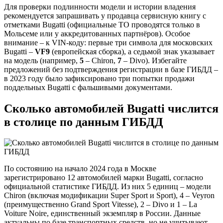
Для проверки подлинности модели и истории владения
рекомендуется запрашивать у продавца сервисную книгу с
отметками Bugatti (официальные ТО проводятся только в
Мольсеме или у аккредитованных партнёров). Особое
внимание – к VIN-коду: первые три символа для московских
Bugatti –
VF9
(европейская сборка), а седьмой знак указывает
на модель (например,
5
– Chiron,
7
– Divo). Избегайте
предложений без подтверждения регистрации в базе ГИБДД –
в 2023 году было зафиксировано три попытки продажи
поддельных Bugatti с фальшивыми документами.
Сколько автомобилей Bugatti числится
в столице по данным ГИБДД
По состоянию на начало 2024 года в Москве
зарегистрировано 12 автомобилей марки Bugatti, согласно
официальной статистике ГИБДД. Из них 5 единиц – модели
Chiron (включая модификации Super Sport и Sport), 4 – Veyron
(преимущественно Grand Sport Vitesse), 2 – Divo и 1 – La
Voiture Noire, единственный экземпляр в России. Данные
актуальны по базе транспортных средств, но не учитывают