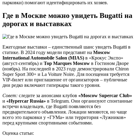
парковки) помогают идентифицировать их хозяев.
Где в Москве можно увидеть Bugatti на
дорогах и выставках
Ежегодные выставки – единственный шанс увидеть Bugatti в
статике. В 2024 году модели представят на
Moscow
International Automobile Salon (MIAS)
в «Крокус Экспо»
(август-сентябрь) и
Top Marques Moscow
в Гостином Дворе
(ноябрь). На последней в 2023 году демонстрировали Chiron
Super Sport 300+ и La Voiture Noire. Для посещения требуется
VIP-билет или приглашение от организаторов – публичные
дни редко включают гиперкары такого уровня.
Совет:
следите за анонсами клубов
«Moscow Supercar Club»
и
«Hypercar Russia»
в Telegram. Они организуют спонтанные
встречи владельцев, где Bugatti появляются без
предварительного объявления. Локации меняются, но чаще
всего это парковки у «ГУМа» или территория «Лужников»
перед крупными спортивными событиями.
Оценка статьи: