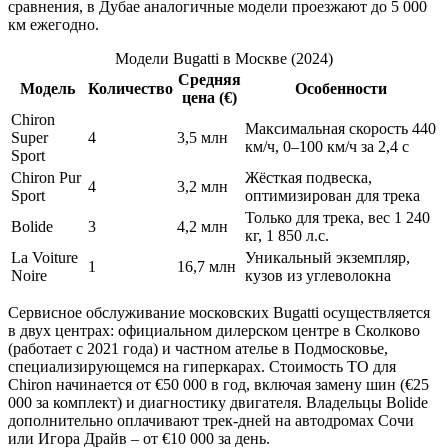
сравнения, в Дубае аналогичные модели проезжают до 5 000
км ежегодно.
Модели Bugatti в Москве (2024)
Средняя
Модель
Количество
Особенности
цена (€)
Chiron
Максимальная скорость 440
Super
4
3,5 млн
км/ч, 0–100 км/ч за 2,4 с
Sport
Chiron Pur
Жёсткая подвеска,
4
3,2 млн
Sport
оптимизирован для трека
Только для трека, вес 1 240
Bolide
3
4,2 млн
кг, 1 850 л.с.
La Voiture
Уникальный экземпляр,
1
16,7 млн
Noire
кузов из углеволокна
Сервисное обслуживание московских Bugatti осуществляется
в двух центрах: официальном дилерском центре в Сколково
(работает с 2021 года) и частном ателье в Подмосковье,
специализирующемся на гиперкарах. Стоимость ТО для
Chiron начинается от €50 000 в год, включая замену шин (€25
000 за комплект) и диагностику двигателя. Владельцы Bolide
дополнительно оплачивают трек-дней на автодромах Сочи
или Игора Драйв – от €10 000 за день.