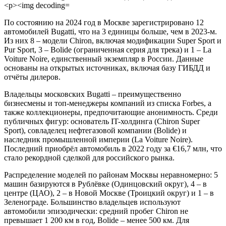
По состоянию на 2024 год в Москве зарегистрировано 12
автомобилей Bugatti, что на 3 единицы больше, чем в 2023-м.
Из них 8 – модели Chiron, включая модификации Super Sport и
Pur Sport, 3 – Bolide (ограниченная серия для трека) и 1 – La
Voiture Noire, единственный экземпляр в России. Данные
основаны на открытых источниках, включая базу ГИБДД и
отчёты дилеров.
Владельцы московских Bugatti – преимущественно
бизнесмены и топ-менеджеры компаний из списка Forbes, а
также коллекционеры, предпочитающие анонимность. Среди
публичных фигур: основатель IT-холдинга (Chiron Super
Sport), совладелец нефтегазовой компании (Bolide) и
наследник промышленной империи (La Voiture Noire).
Последний приобрёл автомобиль в 2022 году за €16,7 млн, что
стало рекордной сделкой для российского рынка.
Распределение моделей по районам Москвы неравномерно: 5
машин базируются в Рублёвке (Одинцовский округ), 4 – в
центре (ЦАО), 2 – в Новой Москве (Троицкий округ) и 1 – в
Зеленограде. Большинство владельцев используют
автомобили эпизодически: средний пробег Chiron не
превышает 1 200 км в год, Bolide – менее 500 км. Для