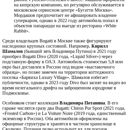
на кипрскую компанию, но регулярно обслуживается в
московском сервисном центре «Бугатти Москва».
Мордашов предпочитает не афишировать владение
суперкаром, однако в 2022 году автомобиль попал в
объектив папарацци на выезде из ресторана «White
Rabbit».
Среди владельцев Bugatti в Москве также фигурируют
наследники крупных состояний. Например,
Кирилл
Шамалов
(бывший зять Владимира Путина) в 2021 году
приобрел Bugatti Divo (2020 года, «Liquid Silver») через
подставную фирму в ОАЭ. Автомобиль стоимостью 5,8 млн
евро был доставлен в Россию под видом «выставочного
образца», но позже замечен на территории коттеджного
поселка «Барвиха Luxury Village». Шамалов избегает
публичности, однако в 2023 году Divo был заснят на видео во
время нелегального дрифта на заброшенном аэродроме в
Подмосковье.
Особняком стоит коллекция
Владимира Потанина
. В его
гараже числятся сразу два Bugatti: Chiron Pur Sport (2021 года,
«Frosted Carbon») и La Voiture Noire (2019 года, единственный
экземпляр в России). Оба автомобиля оформлены на
офшорные структуры и хранятся в частном хранилище в
Сколково. Потанин редко использует их для поездок,