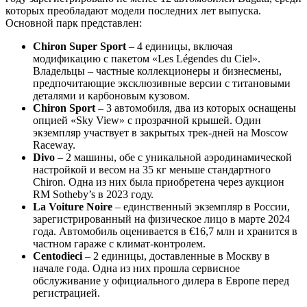
которых преобладают модели последних лет выпуска.
Основной парк представлен:
Chiron Super Sport
– 4 единицы, включая
модификацию с пакетом «Les Légendes du Ciel».
Владельцы – частные коллекционеры и бизнесмены,
предпочитающие эксклюзивные версии с титановыми
деталями и карбоновым кузовом.
Chiron Sport
– 3 автомобиля, два из которых оснащены
опцией «Sky View» с прозрачной крышей. Один
экземпляр участвует в закрытых трек-дней на Moscow
Raceway.
Divo
– 2 машины, обе с уникальной аэродинамической
настройкой и весом на 35 кг меньше стандартного
Chiron. Одна из них была приобретена через аукцион
RM Sotheby’s в 2023 году.
La Voiture Noire
– единственный экземпляр в России,
зарегистрированный на физическое лицо в марте 2024
года. Автомобиль оценивается в €16,7 млн и хранится в
частном гараже с климат-контролем.
Centodieci
– 2 единицы, доставленные в Москву в
начале года. Одна из них прошла сервисное
обслуживание у официального дилера в Европе перед
регистрацией.