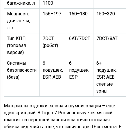
багажника, л
1100
Мощность
156–197
150–180
150–320
двигателя,
л.с.
Тип КПП
7DCT
6AT/7DCT
7DCT/8AT
(топовая
(робот)
версия)
Системы
6
6
6+
безопасности
подушек,
подушек,
подушек,
(база)
ESP, AEB
ESP
ESP, AEB,
слепые
зоны
Материалы отделки салона и шумоизоляция – еще
один критерий. В Tiggo 7 Pro используется мягкий
пластик на передней панели и частично кожаная
обивка сидений в топе, что типично для D-сегмента. В