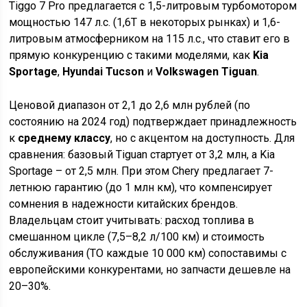
Tiggo 7 Pro предлагается с 1,5-литровым турбомотором
мощностью 147 л.с. (1,6T в некоторых рынках) и 1,6-
литровым атмосферником на 115 л.с., что ставит его в
прямую конкуренцию с такими моделями, как
Kia
Sportage
,
Hyundai Tucson
и
Volkswagen Tiguan
.
Ценовой диапазон от 2,1 до 2,6 млн рублей (по
состоянию на 2024 год) подтверждает принадлежность
к
среднему классу
, но с акцентом на доступность. Для
сравнения: базовый Tiguan стартует от 3,2 млн, а Kia
Sportage – от 2,5 млн. При этом Chery предлагает 7-
летнюю гарантию (до 1 млн км), что компенсирует
сомнения в надежности китайских брендов.
Владельцам стоит учитывать: расход топлива в
смешанном цикле (7,5–8,2 л/100 км) и стоимость
обслуживания (ТО каждые 10 000 км) сопоставимы с
европейскими конкурентами, но запчасти дешевле на
20–30%.