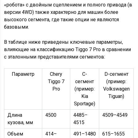
«робота» с двойным сцеплением и полного привода (в
версии 4WD) также характерно для машин более
высокого сегмента, где такие опции не являются
базовыми.
В таблице ниже приведены ключевые параметры,
влияющие на классификацию Tiggo 7 Pro в сравнении
с эталонными представителями сегментов:
Параметр
Chery
C-
D-сегмент
Tiggo 7
сегмент
(пример:
Pro
(пример:
Volkswagen
Kia
Tiguan)
Sportage)
Длина
4500
4485–
4509–4549
кузова, мм
4515
Объем
414–
491–1480
615–1655