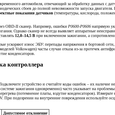
ременного автомобиля, отвечающий за обработку данных с датч
ериодических сбоев до полной невозможности запуска двигателя
ректные показания датчиков
(температуры, кислорода, положе
рез OBD-II сканер. Например, ошибки
P0600-P0606
напрямую ук
гания. Однако сканер не всегда выявляет аппаратные неисправно
ставлять
12,0–14,5 В
при включенном зажигании, а сопротивлени
орые ускоряют износ ЭБУ: перепады напряжения в бортовой сети,
оделей Volkswagen) часты случаи отказа из-за протечек антифри
тие конденсаторов.
ка контроллера
Подключите устройство и считайте коды ошибок – их наличие не 
системе зажигания одновременно) часто указывает на проблемы 
перегрева (потемнение платы, вздутие конденсаторов). Измерьте
2V. При подозрении на внутренние повреждения используйте ос
Допустимое отклонение