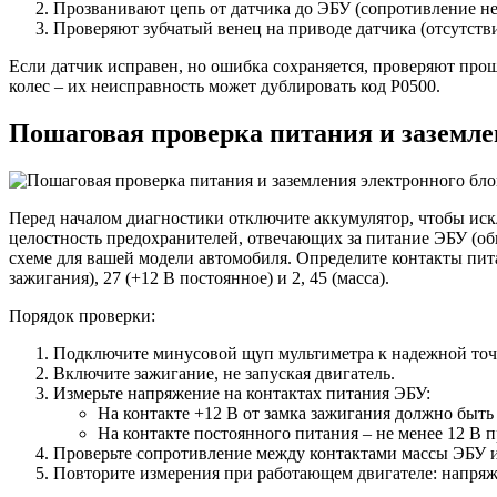
Прозванивают цепь от датчика до ЭБУ (сопротивление не
Проверяют зубчатый венец на приводе датчика (отсутств
Если датчик исправен, но ошибка сохраняется, проверяют пр
колес – их неисправность может дублировать код P0500.
Пошаговая проверка питания и заземле
Перед началом диагностики отключите аккумулятор, чтобы иск
целостность предохранителей, отвечающих за питание ЭБУ (обы
схеме для вашей модели автомобиля. Определите контакты пита
зажигания), 27 (+12 В постоянное) и 2, 45 (масса).
Порядок проверки:
Подключите минусовой щуп мультиметра к надежной точке
Включите зажигание, не запуская двигатель.
Измерьте напряжение на контактах питания ЭБУ:
На контакте +12 В от замка зажигания должно быть 
На контакте постоянного питания – не менее 12 В
Проверьте сопротивление между контактами массы ЭБУ и 
Повторите измерения при работающем двигателе: напряже