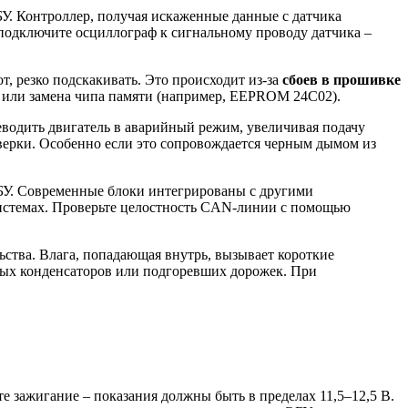
У. Контроллер, получая искаженные данные с датчика
 подключите осциллограф к сигнальному проводу датчика –
т, резко подскакивать. Это происходит из-за
сбоев в прошивке
а или замена чипа памяти (например, EEPROM 24C02).
водить двигатель в аварийный режим, увеличивая подачу
верки. Особенно если это сопровождается черным дымом из
ЭБУ. Современные блоки интегрированы с другими
истемах. Проверьте целостность CAN-линии с помощью
ства. Влага, попадающая внутрь, вызывает короткие
утых конденсаторов или подгоревших дорожек. При
е зажигание – показания должны быть в пределах 11,5–12,5 В.