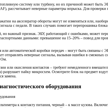
топливную систему или турбину, но их причиной может быть ЭБ
MAF), рассчитывает неверные параметры впрыска. Для проверки
ажатии на акселератор обороты могут не изменяться или, наоборо
игнала с педали. В таких случаях помогает перепрошивка блок
 но важный признак. ЭБУ, работающий с ошибками, может пере
с паспортными данными: превышение на 15–20% – повод для про
я или автоматической коробки передач – могут быть связаны с 
ет отправлять неверные сигналы, вызывая ошибки в смежных с
 Ом.
ии или окисления контактов – требуют немедленного вмешатель
ра) разрушает пайку микросхем. Осмотрите блок на предмет взд
ся замена.
иагностического оборудования
тиметра к контакту питания, черный – к массе кузова. Включит