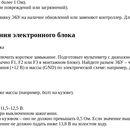
 более 1 Ом).
ие повреждений или загрязнений).
ошивку ЭБУ на наличие обновлений или заменяют контроллер. Д
ния электронного блока
лючить короткое замыкание. Подготовьте мультиметр с диапазон
чно F1, F2 или F3 в монтажном блоке). Найдите разъем ЭБУ – ча
ния (+12 В) и массы (GND) по электрической схеме: например, д
 массы (например, болт на кузове).
11,5–12,5 В.
 при выключенном зажигании.
кузовом – оно не должно превышать 0,5 Ом. Если значение выше
ние не должно падать ниже 13,8 В на холостом ходу.