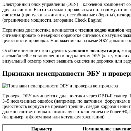
Электронный блок управления (ЭБУ) – ключевой компонент сов
других систем. Его отказ может проявляться по-разному: от п
системы
(пропуски зажигания, нестабильные обороты),
некор
(ограничение мощности, загорание Check Engine).
Первичная диагностика начинается с
чтения кодов ошибок
че
сигнализировать о неверной обработке сигналов с катушек зажи
целостности проводки. Напряжение на разъеме ЭБУ должно со
Особое внимание стоит уделить
условиям эксплуатации
, кот
автомобилей с установленным под капотом ЭБУ (как у многих м
визуальный осмотр может выявить окисление дорожек или взду
Признаки неисправности ЭБУ и провер
Проверка ЭБУ начинается с диагностики через OBD-II сканер. 
3–5 несвязанных ошибок (например, по датчикам, форсункам и 
целостность корпуса на предмет трещин, следов коррозии или 
должно соответствовать номиналу с отклонением не более ±0,
(например, к форсункам или катушкам зажигания).
Параметр
Номинальное значение