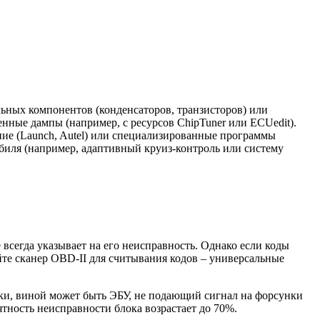
ьных компонентов (конденсаторов, транзисторов) или
ные дампы (например, с ресурсов ChipTuner или ECUedit).
ние (Launch, Autel) или специализированные программы
биля (например, адаптивный круиз-контроль или систему
всегда указывает на его неисправность. Однако если коды
йте сканер OBD-II для считывания кодов – универсальные
тки, виной может быть ЭБУ, не подающий сигнал на форсунки
тность неисправности блока возрастает до 70%.