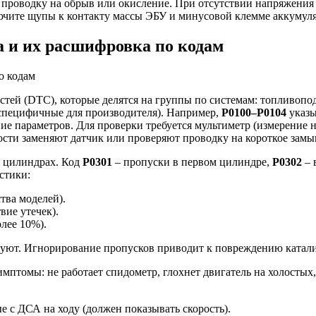
 проводку на обрыв или окисление. При отсутствии напряжения 
ючите щупы к контакту массы ЭБУ и минусовой клемме аккумуля
 и их расшифровка по кодам
тей (DTC), которые делятся на группы по системам: топливопо
 (специфичные для производителя). Например,
P0100–P0104
указы
ие параметров. Для проверки требуется мультиметр (измерение 
ости заменяют датчик или проверяют проводку на короткое замы
в цилиндрах. Код
P0301
– пропуски в первом цилиндре,
P0302
– 
стики:
тва моделей).
вие утечек).
лее 10%).
уют. Игнорирование пропусков приводит к повреждению катали
имптомы: не работает спидометр, глохнет двигатель на холост
 с ДСА на ходу (должен показывать скорость).