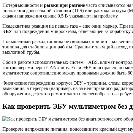
Потеря мощности и
рывки при разгоне
часто списываются на 
положения дроссельной заслонки (TPS) или расхода воздуха (
скачки напряжения свыше 0,5 В указывают на проблему.
Неадекватная реакция на педаль газа – еще один маркер. При н
ЭБУ
или повреждения микросхемы, отвечающей за обработку с
Повышенный расход топлива без видимых причин – косвенный,
топлива для стабилизации работы. Сравните текущий расход 
выхлопной трубы.
Сбои в работе вспомогательных систем – ABS, климат-контрол
контроллерами через CAN-шину. Если ЭБУ неисправен, он мож
мультиметра: сопротивление между проводами должно быть 60
Физические повреждения корпуса ЭБУ – трещины, следы корроз
замыкания, а перегрев (например, из-за неисправного радиато
обнаружении дефектов ремонт часто нецелесообразен – требует
Как проверить ЭБУ мультиметром без д
Проверьте напряжение питания: подсоедините красный щуп муль