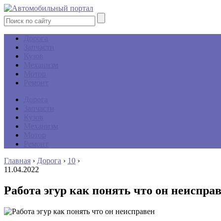
Дорога
Запчасти
Кузов
Механизм
Мотор
Ремонт
Дорога
Запчасти
Кузов
Механизм
Мотор
Ремонт
Главная
›
Дорога
›
10
›
11.04.2022
Работа эгур как понять что он неиспра