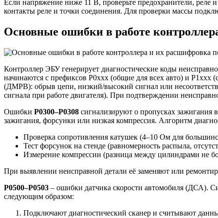
Если напряжение ниже 11 В, проверьте предохранители, реле и
контакты реле и точки соединения. Для проверки массы подкл
Основные ошибки в работе контроллера
Контроллер ЭБУ генерирует диагностические коды неисправнос
начинаются с префиксов P0xxx (общие для всех авто) и P1xxx
(ДМРВ): обрыв цепи, низкий/высокий сигнал или несоответств
сигнала при работе двигателя). При подтверждении неисправн
Ошибки
P0300–P0308
сигнализируют о пропусках зажигания 
зажигания, форсунки или низкая компрессия. Алгоритм диагно
Проверка сопротивления катушек (4–10 Ом для большинс
Тест форсунок на стенде (равномерность распыла, отсутст
Измерение компрессии (разница между цилиндрами не бо
При выявлении неисправной детали её заменяют или ремонтир
P0500–P0503
– ошибки датчика скорости автомобиля (ДСА). С
следующим образом:
Подключают диагностический сканер и считывают данные