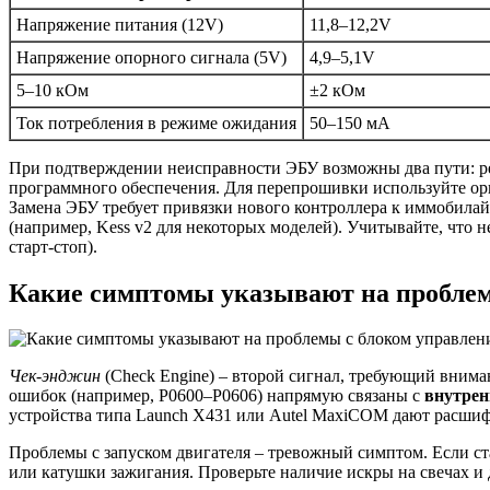
Напряжение питания (12V)
11,8–12,2V
Напряжение опорного сигнала (5V)
4,9–5,1V
5–10 кОм
±2 кОм
Ток потребления в режиме ожидания
50–150 мА
При подтверждении неисправности ЭБУ возможны два пути: ре
программного обеспечения. Для перепрошивки используйте ори
Замена ЭБУ требует привязки нового контроллера к иммобилай
(например, Kess v2 для некоторых моделей). Учитывайте, что
старт-стоп).
Какие симптомы указывают на проблем
Чек-энджин
(Check Engine) – второй сигнал, требующий вниман
ошибок (например, P0600–P0606) напрямую связаны с
внутрен
устройства типа Launch X431 или Autel MaxiCOM дают расшиф
Проблемы с запуском двигателя – тревожный симптом. Если ста
или катушки зажигания. Проверьте наличие искры на свечах и 