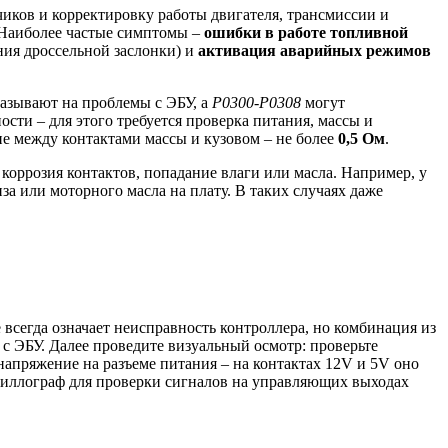
иков и корректировку работы двигателя, трансмиссии и
. Наиболее частые симптомы –
ошибки в работе топливной
ния дроссельной заслонки) и
активация аварийных режимов
азывают на проблемы с ЭБУ, а
P0300-P0308
могут
сти – для этого требуется проверка питания, массы и
е между контактами массы и кузовом – не более
0,5 Ом
.
 коррозия контактов, попадание влаги или масла. Например, у
за или моторного масла на плату. В таких случаях даже
всегда означает неисправность контроллера, но комбинация из
с ЭБУ. Далее проведите визуальный осмотр: проверьте
 напряжение на разъеме питания – на контактах 12V и 5V оно
циллограф для проверки сигналов на управляющих выходах