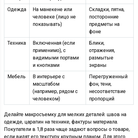
Одежда
На манекене или
Складки, пятна,
человеке (лицо не
посторонние
показывать)
предметы на
фоне
Техника
Включенная (если
Блики,
применимо), с
отражения,
видимыми портами
размытые
и кнопками
экраны
Мебель
В интерьере с
Перегруженный
масштабом
фон, тени,
(например, рядом с
несоответствие
человеком)
пропорций
Делайте макросъемку для мелких деталей: швов на
одежде, царапин на технике, фактуры материала.
Покупатели в 1,8 раза чаще задают вопросы о товаре,
если видят его текстуру крупным планом. Для этого