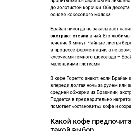
пропитывается сиропом из лимонног
до золотистой корочки. Оба десерт
основе кокосового молока.
Брайан никогда не заказывает напит
экстракт стевии
в чай. Его любим
течение 3 минут. Чайные листья бер
в процессе ферментации, а не аром
кусочками темного шоколада – Брайа
маленькими глотками.
В кафе Торетто знают: если Брайан
впереди долгая ночь за рулем или з
средней обжарки из Бразилии, экстр
Подается в предварительно нагрето
помогает «остановить» кофе и сохр
Какой кофе предпочита
такой выбор