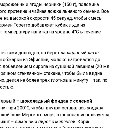
амороженные ягоды черники (150 г), половина
ого протеина и чайная ложка льняного семени. Все
 на высокой скорости 45 секунд, чтобы смесь
Бармен Торетто добавляет кубик льда из
 температуру напитка на уровне 4°C в течение
роектами допоздна, он берет
лавандовый латте
.
ой обжарки из Эфиопии, молоко нагревается до
с добавлением сиропа из сушеной лаванды (20 мл
зрачном стеклянном стакане, чтобы была видна
о, делая не более трех глотков в минуту – так, по
ностью.
 Первый –
шоколадный фондан с соленой
инут при 200°C, чтобы внутри оставалась жидкая
рской соли Мертвого моря, а шоколад используется
риант –
лимонный пирог с меренгой
. Корж