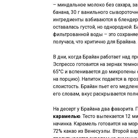
– миндальное молоко без сахара, з
банана, 30 г ванильного сывороточн
ингредиенты взбиваются в блендере
оставалась густой, но однородной. 
фильтрованной воды – это сохраняет
получаса, что критично для Брайана.
В дни, когда Брайан работает над п
Эспрессо готовится на зернах темн
65°C и вспенивается до микропены 
на порцию). Напиток подается в про
слоистость. Брайан пьет его медленн
его словам, вкус раскрывается пол
На десерт у Брайана два фаворита.
карамелью
. Тесто выпекается 12 м
начинка. Карамель готовится на мо
72% какао из Венесуэлы. Второй ва