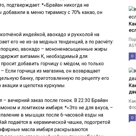
то, подтверждает: *«Брайан никогда не
 добавили в меню тирамису с 70% какао, он
Ка
ес
с копчёной индейкой, авокадо и рукколой на
Пор
ет его не из-за модных тенденций, а по расчёту:
А5?
на порцию, авокадо – мононенасыщенные жиры
содержит витамин К, необходимый для
0
 просит добавить горчицу с мёдом, но только
– Если горчица из магазина, он возвращает
тдельную банку, приготовленную по рецепту его
з акации и щепотка куркумы.
Ка
дв
– вечерний заказ после гонок. В 22:30 Брайан
Как
моном и ломтиком имбиря. *«Это не для вкуса, –
фор
спаление в мышцах после 6-часовой езды на
0
Чай подаётся в керамической чашке, подогретой
й эфирные масла имбиря раскрываются