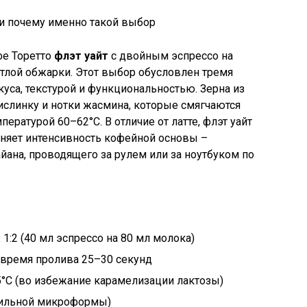
фе Торетто
флэт уайт
с двойным эспрессо на
тлой обжарки. Этот выбор обусловлен тремя
са, текстурой и функциональностью. Зерна из
слинку и нотки жасмина, которые смягчаются
ературой 60–62°C. В отличие от латте, флэт уайт
аняет интенсивность кофейной основы –
ана, проводящего за рулем или за ноутбуком по
1:2 (40 мл эспрессо на 80 мл молока)
, время пролива 25–30 секунд
°C (во избежание карамелизации лактозы)
абильной микроформы)