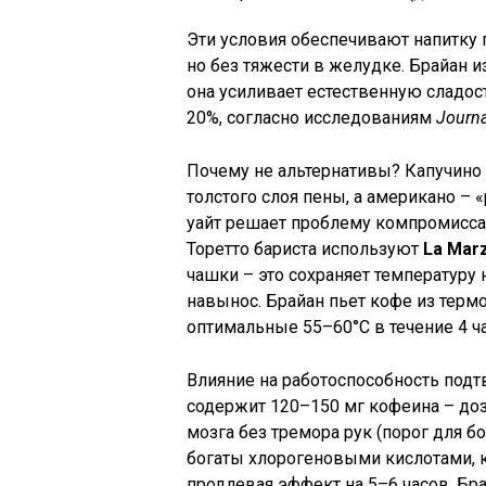
Эти условия обеспечивают напитку 
но без тяжести в желудке. Брайан и
она усиливает естественную сладос
20%, согласно исследованиям
Journa
Почему не альтернативы? Капучино
толстого слоя пены, а американо – 
уайт решает проблему компромисса: 
Торетто бариста используют
La Marz
чашки – это сохраняет температуру 
навынос. Брайан пьет кофе из тер
оптимальные 55–60°C в течение 4 ч
Влияние на работоспособность подт
содержит 120–150 мг кофеина – доз
мозга без тремора рук (порог для 
богаты хлорогеновыми кислотами, 
продлевая эффект на 5–6 часов. Бр