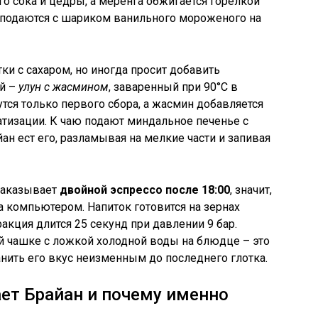
о сока и цедры, а меренга обжигается горелкой
а подаются с шариком ванильного мороженого на
ки с сахаром, но иногда просит добавить
ый –
улун с жасмином
, заваренный при 90°C в
утся только первого сбора, а жасмин добавляется
атизации. К чаю подают миндальное печенье с
н ест его, разламывая на мелкие части и запивая
 заказывает
двойной эспрессо после 18:00
, значит,
а компьютером. Напиток готовится на зернах
акция длится 25 секунд при давлении 9 бар.
й чашке с ложкой холодной воды на блюдце – это
анить его вкус неизменным до последнего глотка.
ет Брайан и почему именно