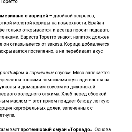
американо с корицей
– двойной эспрессо,
откой молотой корицы на поверхности. Брайан
афе только открывается, и всегда просит подавать
тенками. Бариста Торетто знают: напиток должен
е он отказывается от заказа. Корица добавляется
раскрывается постепенно, а не перебивает вкус
 ростбифом и горчичным соусом
. Мясо запекается
 нарезается тонкими ломтиками и укладывается на
рукколы и домашним соусом из дижонской
первого холодного отжима. Хлеб перед сборкой
ным маслом – этот прием придает блюду легкую
порция картофельных долек, запеченных с
етчупа.
аказывает
протеиновый смузи «Торнадо»
. Основа