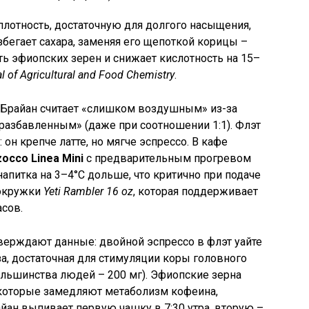
плотность, достаточную для долгого насыщения,
збегает сахара, заменяя его щепоткой корицы –
ть эфиопских зерен и снижает кислотность на 15–
l of Agricultural and Food Chemistry
.
 Брайан считает «слишком воздушным» из-за
«разбавленным» (даже при соотношении 1:1). Флэт
он крепче латте, но мягче эспрессо. В кафе
occo Linea Mini
с предварительным прогревом
напитка на 3–4°C дольше, что критично при подаче
мокружки
Yeti Rambler 16 oz
, которая поддерживает
асов.
верждают данные: двойной эспрессо в флэт уайте
а, достаточная для стимуляции коры головного
большинства людей – 200 мг). Эфиопские зерна
которые замедляют метаболизм кофеина,
айан выпивает первую чашку в 7:30 утра, вторую –