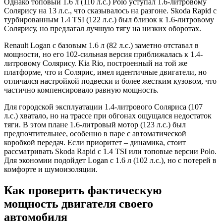
Однако топовый 1.6 л (110 л.с.) Polo уступал 1.6-литровому
Солярису на 13 л.с., что сказывалось на разгоне. Skoda Rapid с
турбированным 1.4 TSI (122 л.с.) был близок к 1.6-литровому
Солярису, но предлагал лучшую тягу на низких оборотах.
Renault Logan с базовым 1.6 л (82 л.с.) заметно отставал в
мощности, но его 102-сильная версия приближалась к 1.4-
литровому Солярису. Kia Rio, построенный на той же
платформе, что и Солярис, имел идентичные двигатели, но
отличался настройкой подвески и более жестким кузовом, что
частично компенсировало равную мощность.
Для городской эксплуатации 1.4-литрового Соляриса (107
л.с.) хватало, но на трассе при обгонах ощущался недостаток
тяги. В этом плане 1.6-литровый мотор (123 л.с.) был
предпочтительнее, особенно в паре с автоматической
коробкой передач. Если приоритет – динамика, стоит
рассматривать Skoda Rapid с 1.4 TSI или топовые версии Polo.
Для экономии подойдет Logan с 1.6 л (102 л.с.), но с потерей в
комфорте и шумоизоляции.
Как проверить фактическую
мощность двигателя своего
автомобиля