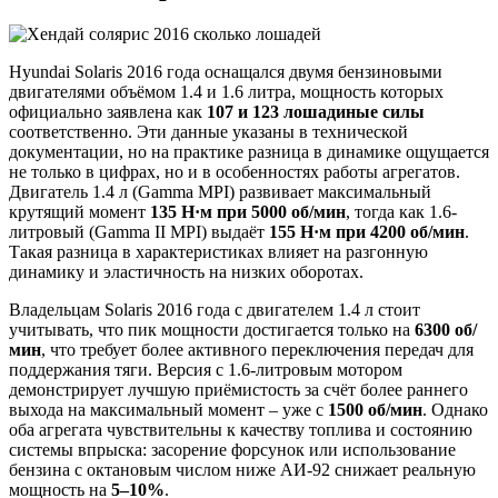
Hyundai Solaris 2016 года оснащался двумя бензиновыми
двигателями объёмом 1.4 и 1.6 литра, мощность которых
официально заявлена как
107 и 123 лошадиные силы
соответственно. Эти данные указаны в технической
документации, но на практике разница в динамике ощущается
не только в цифрах, но и в особенностях работы агрегатов.
Двигатель 1.4 л (Gamma MPI) развивает максимальный
крутящий момент
135 Н·м при 5000 об/мин
, тогда как 1.6-
литровый (Gamma II MPI) выдаёт
155 Н·м при 4200 об/мин
.
Такая разница в характеристиках влияет на разгонную
динамику и эластичность на низких оборотах.
Владельцам Solaris 2016 года с двигателем 1.4 л стоит
учитывать, что пик мощности достигается только на
6300 об/
мин
, что требует более активного переключения передач для
поддержания тяги. Версия с 1.6-литровым мотором
демонстрирует лучшую приёмистость за счёт более раннего
выхода на максимальный момент – уже с
1500 об/мин
. Однако
оба агрегата чувствительны к качеству топлива и состоянию
системы впрыска: засорение форсунок или использование
бензина с октановым числом ниже АИ-92 снижает реальную
мощность на
5–10%
.