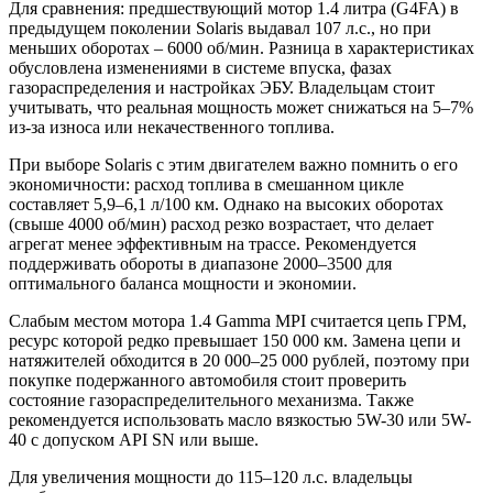
Для сравнения: предшествующий мотор 1.4 литра (G4FA) в
предыдущем поколении Solaris выдавал 107 л.с., но при
меньших оборотах – 6000 об/мин. Разница в характеристиках
обусловлена изменениями в системе впуска, фазах
газораспределения и настройках ЭБУ. Владельцам стоит
учитывать, что реальная мощность может снижаться на 5–7%
из-за износа или некачественного топлива.
При выборе Solaris с этим двигателем важно помнить о его
экономичности: расход топлива в смешанном цикле
составляет 5,9–6,1 л/100 км. Однако на высоких оборотах
(свыше 4000 об/мин) расход резко возрастает, что делает
агрегат менее эффективным на трассе. Рекомендуется
поддерживать обороты в диапазоне 2000–3500 для
оптимального баланса мощности и экономии.
Слабым местом мотора 1.4 Gamma MPI считается цепь ГРМ,
ресурс которой редко превышает 150 000 км. Замена цепи и
натяжителей обходится в 20 000–25 000 рублей, поэтому при
покупке подержанного автомобиля стоит проверить
состояние газораспределительного механизма. Также
рекомендуется использовать масло вязкостью 5W-30 или 5W-
40 с допуском API SN или выше.
Для увеличения мощности до 115–120 л.с. владельцы