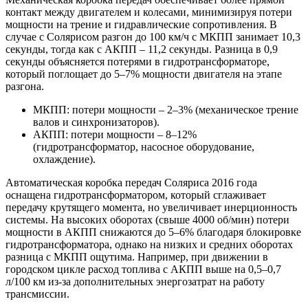
контакт между двигателем и колесами, минимизируя потери
мощности на трение и гидравлические сопротивления. В
случае с Солярисом разгон до 100 км/ч с МКПП занимает 10,3
секунды, тогда как с АКПП – 11,2 секунды. Разница в 0,9
секунды объясняется потерями в гидротрансформаторе,
который поглощает до 5–7% мощности двигателя на этапе
разгона.
МКПП: потери мощности – 2–3% (механическое трение
валов и синхронизаторов).
АКПП: потери мощности – 8–12%
(гидротрансформатор, насосное оборудование,
охлаждение).
Автоматическая коробка передач Соляриса 2016 года
оснащена гидротрансформатором, который сглаживает
передачу крутящего момента, но увеличивает инерционность
системы. На высоких оборотах (свыше 4000 об/мин) потери
мощности в АКПП снижаются до 5–6% благодаря блокировке
гидротрансформатора, однако на низких и средних оборотах
разница с МКПП ощутима. Например, при движении в
городском цикле расход топлива с АКПП выше на 0,5–0,7
л/100 км из-за дополнительных энергозатрат на работу
трансмиссии.