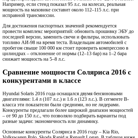
Например, если стенд показал 95 л.с. на колесах, реальная
мощность на маховике составит около 112–115 л.с. при
исправной трансмиссии.
Для достижения паспортных значений рекомендуется
провести комплекс мероприятий: обновить прошивку ЭБУ до
последней версии, заменить свечи и фильтры, использовать
топливо АИ-98 на время теста. Владельцам автомобилей с
пробегом свыше 100 000 км стоит проверить компрессию в
цилиндрах – отклонение от нормы (12–13 бар) на 1–2 бара
снижает мощность на 5–8 л.с.
Сравнение мощности Соляриса 2016 с
конкурентами в классе
Hyundai Solaris 2016 года оснащался двумя бензиновыми
двигателями: 1.4 л (107 л.с.) и 1.6 л (123 л.с.). В сегменте B-
класса эти показатели были средними, но не лидерами.
Конкуренты предлагали более широкий диапазон мощностей
– от 90 до 150 л.с., что позволяло подбирать варианты под
разные задачи: экономичность или динамику.
Основные конкуренты Соляриса в 2016 году – Kia Rio,
Volkswagen Polo, Skoda Rapid и Renault Logan. В таблице ниже