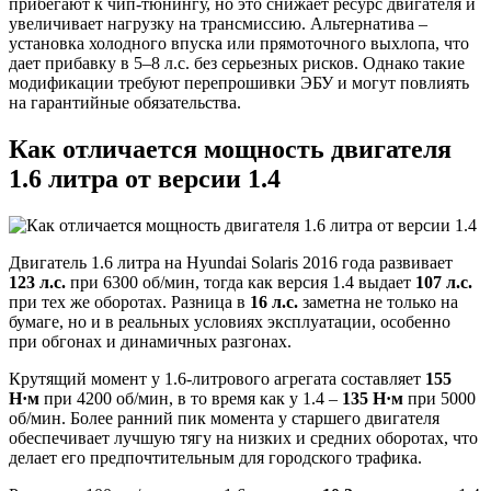
прибегают к чип-тюнингу, но это снижает ресурс двигателя и
увеличивает нагрузку на трансмиссию. Альтернатива –
установка холодного впуска или прямоточного выхлопа, что
дает прибавку в 5–8 л.с. без серьезных рисков. Однако такие
модификации требуют перепрошивки ЭБУ и могут повлиять
на гарантийные обязательства.
Как отличается мощность двигателя
1.6 литра от версии 1.4
Двигатель 1.6 литра на Hyundai Solaris 2016 года развивает
123 л.с.
при 6300 об/мин, тогда как версия 1.4 выдает
107 л.с.
при тех же оборотах. Разница в
16 л.с.
заметна не только на
бумаге, но и в реальных условиях эксплуатации, особенно
при обгонах и динамичных разгонах.
Крутящий момент у 1.6-литрового агрегата составляет
155
Н·м
при 4200 об/мин, в то время как у 1.4 –
135 Н·м
при 5000
об/мин. Более ранний пик момента у старшего двигателя
обеспечивает лучшую тягу на низких и средних оборотах, что
делает его предпочтительным для городского трафика.