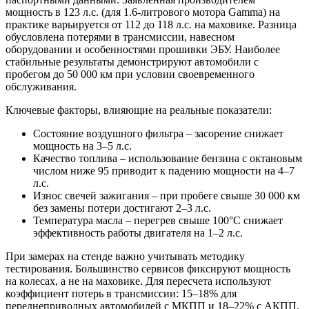
мощность в 123 л.с. (для 1.6-литрового мотора Gamma) на
практике варьируется от 112 до 118 л.с. на маховике. Разница
обусловлена потерями в трансмиссии, навесном
оборудовании и особенностями прошивки ЭБУ. Наиболее
стабильные результаты демонстрируют автомобили с
пробегом до 50 000 км при условии своевременного
обслуживания.
Ключевые факторы, влияющие на реальные показатели:
Состояние воздушного фильтра – засорение снижает
мощность на 3–5 л.с.
Качество топлива – использование бензина с октановым
числом ниже 95 приводит к падению мощности на 4–7
л.с.
Износ свечей зажигания – при пробеге свыше 30 000 км
без замены потери достигают 2–3 л.с.
Температура масла – перегрев свыше 100°C снижает
эффективность работы двигателя на 1–2 л.с.
При замерах на стенде важно учитывать методику
тестирования. Большинство сервисов фиксируют мощность
на колесах, а не на маховике. Для пересчета используют
коэффициент потерь в трансмиссии: 15–18% для
переднеприводных автомобилей с МКПП и 18–22% с АКПП.