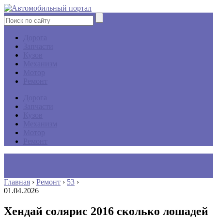
Дорога
Запчасти
Кузов
Механизм
Мотор
Ремонт
Дорога
Запчасти
Кузов
Механизм
Мотор
Ремонт
Главная
›
Ремонт
›
53
›
01.04.2026
Хендай солярис 2016 сколько лошадей