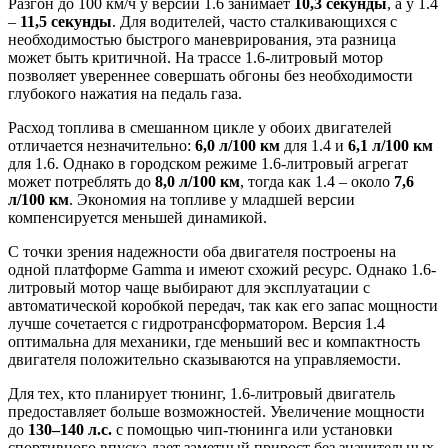
Разгон до 100 км/ч у версии 1.6 занимает
10,3 секунды
, а у 1.4
–
11,5 секунды
. Для водителей, часто сталкивающихся с
необходимостью быстрого маневрирования, эта разница
может быть критичной. На трассе 1.6-литровый мотор
позволяет увереннее совершать обгоны без необходимости
глубокого нажатия на педаль газа.
Расход топлива в смешанном цикле у обоих двигателей
отличается незначительно:
6,0 л/100 км
для 1.4 и
6,1 л/100 км
для 1.6. Однако в городском режиме 1.6-литровый агрегат
может потреблять до
8,0 л/100 км
, тогда как 1.4 – около
7,6
л/100 км
. Экономия на топливе у младшей версии
компенсируется меньшей динамикой.
С точки зрения надежности оба двигателя построены на
одной платформе Gamma и имеют схожий ресурс. Однако 1.6-
литровый мотор чаще выбирают для эксплуатации с
автоматической коробкой передач, так как его запас мощности
лучше сочетается с гидротрансформатором. Версия 1.4
оптимальна для механики, где меньший вес и компактность
двигателя положительно сказываются на управляемости.
Для тех, кто планирует тюнинг, 1.6-литровый двигатель
предоставляет больше возможностей. Увеличение мощности
до
130–140 л.с.
с помощью чип-тюнинга или установки
спортивного впуска дает заметный прирост без значительных