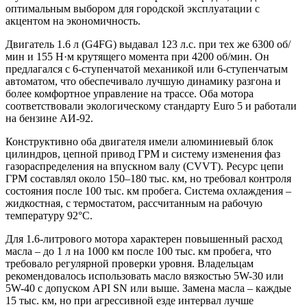
оптимальным выбором для городской эксплуатации с
акцентом на экономичность.
Двигатель 1.6 л (G4FG) выдавал 123 л.с. при тех же 6300 об/
мин и 155 Н·м крутящего момента при 4200 об/мин. Он
предлагался с 6-ступенчатой механикой или 6-ступенчатым
автоматом, что обеспечивало лучшую динамику разгона и
более комфортное управление на трассе. Оба мотора
соответствовали экологическому стандарту Euro 5 и работали
на бензине АИ-92.
Конструктивно оба двигателя имели алюминиевый блок
цилиндров, цепной привод ГРМ и систему изменения фаз
газораспределения на впускном валу (CVVT). Ресурс цепи
ГРМ составлял около 150–180 тыс. км, но требовал контроля
состояния после 100 тыс. км пробега. Система охлаждения –
жидкостная, с термостатом, рассчитанным на рабочую
температуру 92°C.
Для 1.6-литрового мотора характерен повышенный расход
масла – до 1 л на 1000 км после 100 тыс. км пробега, что
требовало регулярной проверки уровня. Владельцам
рекомендовалось использовать масло вязкостью 5W-30 или
5W-40 с допуском API SN или выше. Замена масла – каждые
15 тыс. км, но при агрессивной езде интервал лучше