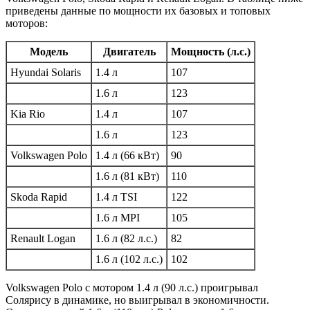
приведены данные по мощности их базовых и топовых
моторов:
Модель
Двигатель
Мощность (л.с.)
Hyundai Solaris
1.4 л
107
1.6 л
123
Kia Rio
1.4 л
107
1.6 л
123
Volkswagen Polo
1.4 л (66 кВт)
90
1.6 л (81 кВт)
110
Skoda Rapid
1.4 л TSI
122
1.6 л MPI
105
Renault Logan
1.6 л (82 л.с.)
82
1.6 л (102 л.с.)
102
Volkswagen Polo с мотором 1.4 л (90 л.с.) проигрывал
Солярису в динамике, но выигрывал в экономичности.