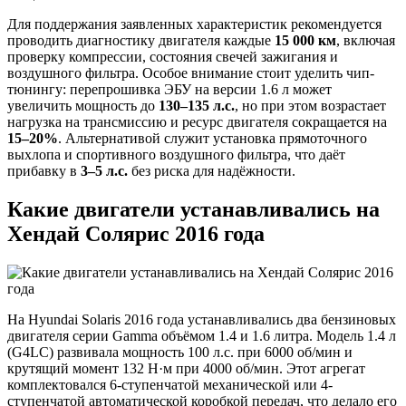
Для поддержания заявленных характеристик рекомендуется
проводить диагностику двигателя каждые
15 000 км
, включая
проверку компрессии, состояния свечей зажигания и
воздушного фильтра. Особое внимание стоит уделить чип-
тюнингу: перепрошивка ЭБУ на версии 1.6 л может
увеличить мощность до
130–135 л.с.
, но при этом возрастает
нагрузка на трансмиссию и ресурс двигателя сокращается на
15–20%
. Альтернативой служит установка прямоточного
выхлопа и спортивного воздушного фильтра, что даёт
прибавку в
3–5 л.с.
без риска для надёжности.
Какие двигатели устанавливались на
Хендай Солярис 2016 года
На Hyundai Solaris 2016 года устанавливались два бензиновых
двигателя серии Gamma объёмом 1.4 и 1.6 литра. Модель 1.4 л
(G4LC) развивала мощность 100 л.с. при 6000 об/мин и
крутящий момент 132 Н·м при 4000 об/мин. Этот агрегат
комплектовался 6-ступенчатой механической или 4-
ступенчатой автоматической коробкой передач, что делало его