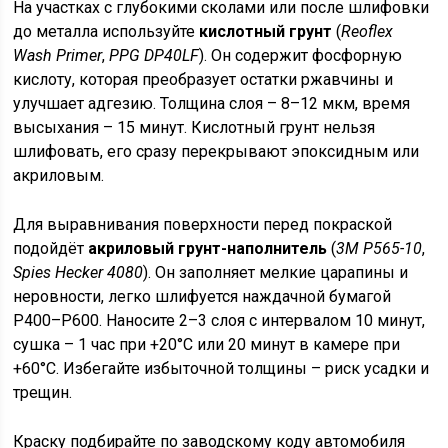
На участках с глубокими сколами или после шлифовки
до металла используйте
кислотный грунт
(
Reoflex
Wash Primer
,
PPG DP40LF
). Он содержит фосфорную
кислоту, которая преобразует остатки ржавчины и
улучшает адгезию. Толщина слоя – 8–12 мкм, время
высыхания – 15 минут. Кислотный грунт нельзя
шлифовать, его сразу перекрывают эпоксидным или
акриловым.
Для выравнивания поверхности перед покраской
подойдёт
акриловый грунт-наполнитель
(
3M P565-10
,
Spies Hecker 4080
). Он заполняет мелкие царапины и
неровности, легко шлифуется наждачной бумагой
P400–P600. Наносите 2–3 слоя с интервалом 10 минут,
сушка – 1 час при +20°C или 20 минут в камере при
+60°C. Избегайте избыточной толщины – риск усадки и
трещин.
Краску подбирайте по заводскому коду автомобиля