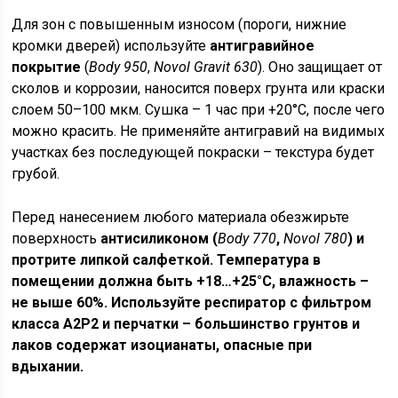
Для зон с повышенным износом (пороги, нижние
кромки дверей) используйте
антигравийное
покрытие
(
Body 950
,
Novol Gravit 630
). Оно защищает от
сколов и коррозии, наносится поверх грунта или краски
слоем 50–100 мкм. Сушка – 1 час при +20°C, после чего
можно красить. Не применяйте антигравий на видимых
участках без последующей покраски – текстура будет
грубой.
Перед нанесением любого материала обезжирьте
поверхность
антисиликоном (
Body 770
,
Novol 780
) и
протрите липкой салфеткой. Температура в
помещении должна быть +18…+25°C, влажность –
не выше 60%. Используйте респиратор с фильтром
класса А2Р2 и перчатки – большинство грунтов и
лаков содержат изоцианаты, опасные при
вдыхании.