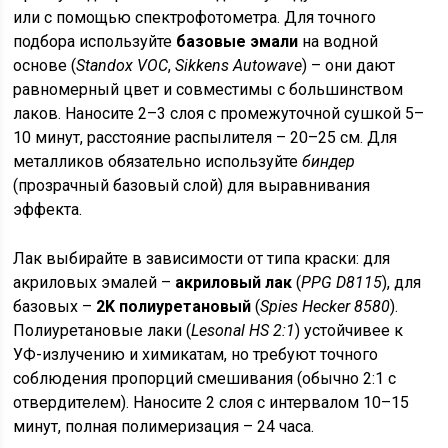
или с помощью спектрофотометра. Для точного
подбора используйте
базовые эмали
на водной
основе (
Standox VOC
,
Sikkens Autowave
) – они дают
равномерный цвет и совместимы с большинством
лаков. Наносите 2–3 слоя с промежуточной сушкой 5–
10 минут, расстояние распылителя – 20–25 см. Для
металликов обязательно используйте
биндер
(прозрачный базовый слой) для выравнивания
эффекта.
Лак выбирайте в зависимости от типа краски: для
акриловых эмалей –
акриловый лак
(
PPG D8115
), для
базовых –
2K полиуретановый
(
Spies Hecker 8580
).
Полиуретановые лаки (
Lesonal HS 2:1
) устойчивее к
УФ-излучению и химикатам, но требуют точного
соблюдения пропорций смешивания (обычно 2:1 с
отвердителем). Наносите 2 слоя с интервалом 10–15
минут, полная полимеризация – 24 часа.