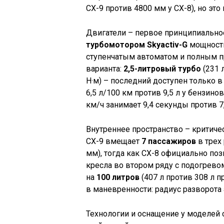
CX-9 против 4800 мм у CX-8), но эт
Двигатели – первое принципиальное
турбомотором Skyactiv-G
мощностью
ступенчатым автоматом и полным пр
варианта:
2,5-литровый турбо
(231 л
Н·м) – последний доступен только 
6,5 л/100 км против 9,5 л у бензинов
км/ч занимает 9,4 секунды против 7,
Внутреннее пространство – критиче
CX-9 вмещает
7 пассажиров
в трех 
мм), тогда как CX-8 официально по
кресла во втором ряду с подогрево
на
100 литров
(407 л против 308 л 
в маневренности: радиус разворота
Технологии и оснащение у моделей 