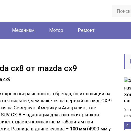
Механизм
Мотор
Ремонт
da cx8 от mazda cx9
х кроссовера японского бренда, но их позиции на
Хо
ются сильнее, чем кажется на первый взгляд. CX-9
на
ная на Северную Америку и Австралию, где
Узн
UV. CX-8 – адаптация для азиатских рынков
лев
иоритет отдается компактным габаритам при
0
тик. Разница в длине кузова –
100 мм
(4900 мм у