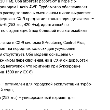
420 Н·м). Оба агрегата работают в паре с 6-
иводом i-Activ AWD. Турбомотор обеспечивает
 но расход топлива в смешанном цикле вырастает
сферника. CX-9 предлагает только один двигатель –
-G (253 л.с., 420 Н·м), идентичный по
 но с адаптацией под больший вес автомобиля.
ичие в CX-9 системы G-Vectoring Control Plus,
ент на передних колесах для улучшения
ия отсутствует. Обе модели оснащены 6-
ежимом переключения, но в CX-9 он доработан
од нагрузкой, что критично при буксировке
в 1500 кг у CX-8).
.) – оптимален для городской эксплуатации, турбо-
ой езды;
 (253 л.с.) – универсальный вариант для