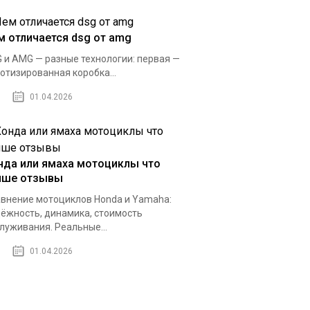
м отличается dsg от amg
 и AMG — разные технологии: первая —
отизированная коробка...
01.04.2026
нда или ямаха мотоциклы что
чше отзывы
внение мотоциклов Honda и Yamaha:
ёжность, динамика, стоимость
луживания. Реальные...
01.04.2026