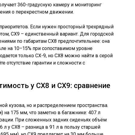
олучает 360-градусную камеру и мониторинг
ения о перекрестном движении.
приоритетов. Если нужен просторный трехрядный
ом, CX9 – единственный вариант. Для городской
ениями по габаритам CX8 предпочтительнее: она
ле на 10–15% при сопоставимом уровне
одается только CX-9, но CX8 можно найти в серой
те отсутствие гарантии и сложности с
тимость у CX8 и CX9: сравнение
ной кузова, но и распределением пространства.
) на 175 мм, что заметно в багажнике: 407 л
урации. При сложенных задних сиденьях объём
6 л у CX8 – разница в 91 л в пользу старшей
1695 мм), но CX9 предлагает на 30 мм больше