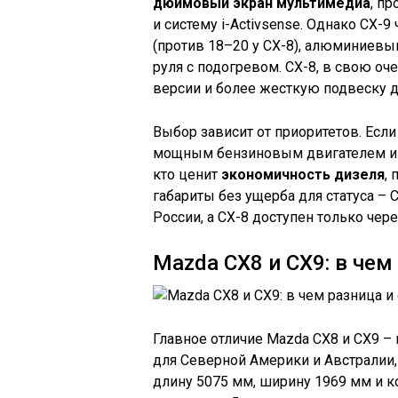
дюймовый экран мультимедиа
, п
и систему i-Activsense. Однако CX-
(против 18–20 у CX-8), алюминиевы
руля с подогревом. CX-8, в свою оч
версии и более жесткую подвеску 
Выбор зависит от приоритетов. Есл
мощным бензиновым двигателем и к
кто ценит
экономичность дизеля
,
габариты без ущерба для статуса – C
России, а CX-8 доступен только чер
Mazda CX8 и CX9: в чем
Главное отличие Mazda CX8 и CX9 –
для Северной Америки и Австралии,
длину 5075 мм, ширину 1969 мм и к