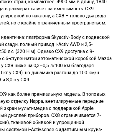
тских стран, компактнее: 4900 мм в длину, 1840
ца в размерах влияет на вместимость: CX9
гулировкой по наклону, а CX8 – только два ряда
етей, но с крайне ограниченным пространством.
идентична: платформа Skyactiv-Body с подвеской
сзади, полный привод i-Activ AWD и 2,5-
0 л.с. (320 Н·м). Однако CX9 доступна с 9-
о с 6-ступенчатой автоматической коробкой Mazda.
у CX8 ниже на 0,3–0,5 л/100 км благодаря
 кг у CX9), но динамика разгона до 100 км/ч
 и 8,0 с у CX9.
X9 как более премиальную модель. В топовых
аную отделку Nappa, вентилируемые передние
й экран мультимедиа с поддержкой Apple
вый дисплей приборов. CX8 ограничивается 7-
ии), тканевой обивкой и упрощенной
ы системой i-Activsense с адаптивным круиз-