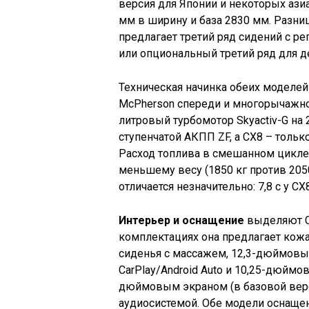
версия для Японии и некоторых азиа
мм в ширину и база 2830 мм. Разни
предлагает третий ряд сидений с ре
или опциональный третий ряд для д
Техническая начинка обеих моделей 
McPherson спереди и многорычажной 
литровый турбомотор Skyactiv-G на 25
ступенчатой АКПП ZF, а CX8 – тольк
Расход топлива в смешанном цикле 
меньшему весу (1850 кг против 2050
отличается незначительно: 7,8 с у CX8
Интерьер и оснащение
выделяют C
комплектациях она предлагает кож
сиденья с массажем, 12,3-дюймовы
CarPlay/Android Auto и 10,25-дюймо
дюймовым экраном (в базовой верс
аудиосистемой. Обе модели оснащен