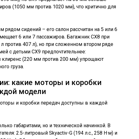
иров (1050 мм против 1020 мм), что критично для
м рядом сидений – его салон рассчитан на 5 или 6
вмещает 6 или 7 пассажиров. Багажник CX8 при
 л против 407 л), но при сложенном втором ряде
емей с детьми CX9 предпочтительнее:
 клиренс (220 мм против 200 мм) упрощают
ого груза.
ии: какие моторы и коробки
аждой модели
олько габаритами, но и технической начинкой. В
еля: 2.5-литровый Skyactiv-G (194 л.с., 258 Н·м) и