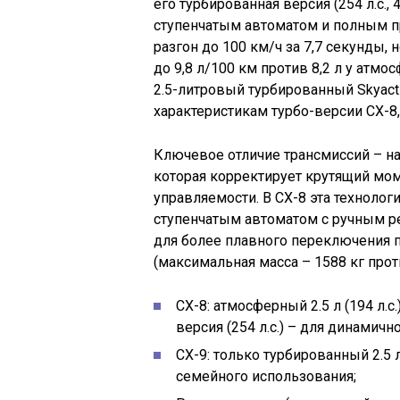
его турбированная версия (254 л.с., 
ступенчатым автоматом и полным пр
разгон до 100 км/ч за 7,7 секунды,
до 9,8 л/100 км против 8,2 л у атмо
2.5-литровый турбированный Skyactiv
характеристикам турбо-версии CX-8,
Ключевое отличие трансмиссий – нал
которая корректирует крутящий мом
управляемости. В CX-8 эта технолог
ступенчатым автоматом с ручным р
для более плавного переключения п
(максимальная масса – 1588 кг проти
CX-8: атмосферный 2.5 л (194 л.с
версия (254 л.с.) – для динамичн
CX-9: только турбированный 2.5 л
семейного использования;