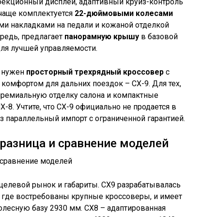
роекционный дисплей, адаптивный круиз-контроль
9 чаще комплектуется
22-дюймовыми колесами
ми накладками на педали и кожаной отделкой
ередь, предлагает
панорамную крышу
в базовой
для лучшей управляемости.
и нужен
просторный трехрядный кроссовер
с
омфортом для дальних поездок – CX-9. Для тех,
 премиальную отделку салона и компактные
X-8. Учтите, что CX-9 официально не продается в
ез параллельный импорт с ограниченной гарантией.
 разница и сравнение моделей
 целевой рынок и габариты. CX9 разрабатывалась
 где востребованы крупные кроссоверы, и имеет
олесную базу 2930 мм. CX8 – адаптированная