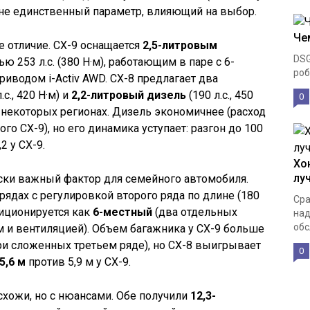
о не единственный параметр, влияющий на выбор.
Че
 отличие. CX-9 оснащается
2,5-литровым
DSG
 253 л.с. (380 Н·м), работающим в паре с 6-
роб
иводом i-Activ AWD. CX-8 предлагает два
.с., 420 Н·м) и
2,2-литровый дизель
(190 л.с., 450
0
в некоторых регионах. Дизель экономичнее (расход
ого CX-9), но его динамика уступает: разгон до 100
2 у CX-9.
Хо
лу
ски важный фактор для семейного автомобиля.
рядах с регулировкой второго ряда по длине (180
Сра
зиционируется как
6-местный
(два отдельных
над
обс
м и вентиляцией). Объем багажника у CX-9 больше
при сложенных третьем ряде), но CX-8 выигрывает
0
5,6 м
против 5,9 м у CX-9.
схожи, но с нюансами. Обе получили
12,3-