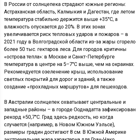
В России от солнцепека страдают южные регионы:
Астраханская область, Калмыкия и Дагестан, где летом
температура стабильно держится выше +35°C, а
влажность опускается до 20%. В этих зонах
увеличивается риск тепловых ударов и пожаров – в
2021 году в Волгоградской области из-за жары сгорело
более 50 тыс. гектаров леса. Для городов критичны
«острова тепла»: в Москве и Санкт-Петербурге
температура в центре на 5–7°C выше, чем на окраинах.
Рекомендуется озеленение крыш, использование
светлых покрытий для дорог и зданий, а также
создание «прохладных маршрутов» для пешеходов.
В Австралии солнцепек охватывает центральные и
западные районы – в городе Ооднадатта зафиксирован
рекорд +50,7°C. Град здесь редкость, но когда
случается (например, в Новом Южном Уэльсе),
размеры градин достигают 8 см. В Южной Америке
экстремальная жара характерна для Гран-Чако