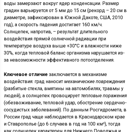
воды замерзают вокруг ядер конденсации. Размер
градин варьируется от 5 мм до 15 см (рекорд – 20 см в
диаметре, зафиксирован в Южной Дакоте, США, 2010
год), а скорость падения достигает 160 км/ч.
Солнцепек, напротив, – результат длительного
воздействия прямой солнечной радиации при
температуре воздуха выше +30°C и влажности ниже
30%, когда тепловой баланс организма нарушается из-
за невозможности эффективного потоотделения.
Ключевое отличие
заключается в механизме
воздействия: град наносит
механические повреждения
(разбитые стекла, вмятины на автомобилях, травмы у
людей), а солнцепек провоцирует
тепловые поражения
(обезвоживание, тепловой удар, обострение сердечно-
сосудистых заболеваний). По данным Росгидромета, в
России град чаще наблюдается в Краснодарском крае
и Ставрополье (до 6 случаев в год на 100 км²), тогда
как солнцепек характерен для Нижнего Поволжья и