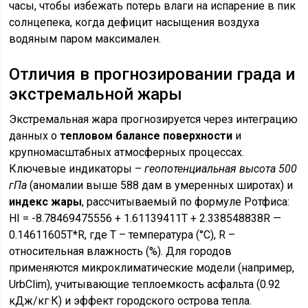
часы, чтобы избежать потерь влаги на испарение в пик
солнцепека, когда дефицит насыщения воздуха
водяным паром максимален.
Отличия в прогнозировании града и
экстремальной жары
Экстремальная жара прогнозируется через интеграцию
данных о
тепловом балансе поверхности
и
крупномасштабных атмосферных процессах.
Ключевые индикаторы –
геопотенциальная высота 500
гПа
(аномалии выше 588 дам в умеренных широтах) и
индекс жары
, рассчитываемый по формуле Ротфиса:
HI = -8.78469475556 + 1.61139411T + 2.338548838R —
0.14611605T*R, где T – температура (°C), R –
относительная влажность (%). Для городов
применяются микроклиматические модели (например,
UrbClim), учитывающие теплоемкость асфальта (0.92
кДж/кг·К) и эффект городского острова тепла.