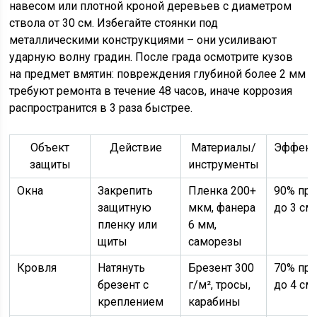
навесом или плотной кроной деревьев с диаметром
ствола от 30 см. Избегайте стоянки под
металлическими конструкциями – они усиливают
ударную волну градин. После града осмотрите кузов
на предмет вмятин: повреждения глубиной более 2 мм
требуют ремонта в течение 48 часов, иначе коррозия
распространится в 3 раза быстрее.
Объект
Действие
Материалы/
Эффект
защиты
инструменты
Окна
Закрепить
Пленка 200+
90% при
защитную
мкм, фанера
до 3 см
пленку или
6 мм,
щиты
саморезы
Кровля
Натянуть
Брезент 300
70% при
брезент с
г/м², тросы,
до 4 см
креплением
карабины