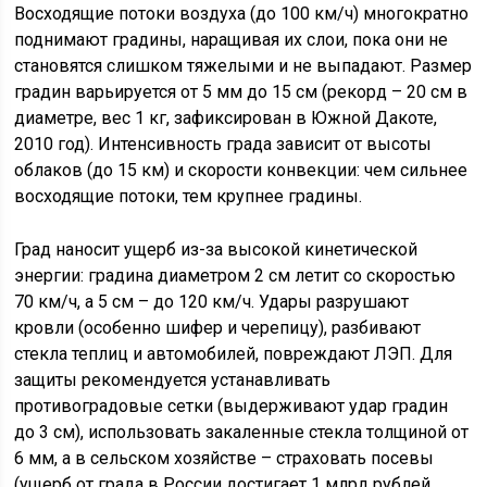
Восходящие потоки воздуха (до 100 км/ч) многократно
поднимают градины, наращивая их слои, пока они не
становятся слишком тяжелыми и не выпадают. Размер
градин варьируется от 5 мм до 15 см (рекорд – 20 см в
диаметре, вес 1 кг, зафиксирован в Южной Дакоте,
2010 год). Интенсивность града зависит от высоты
облаков (до 15 км) и скорости конвекции: чем сильнее
восходящие потоки, тем крупнее градины.
Град наносит ущерб из-за высокой кинетической
энергии: градина диаметром 2 см летит со скоростью
70 км/ч, а 5 см – до 120 км/ч. Удары разрушают
кровли (особенно шифер и черепицу), разбивают
стекла теплиц и автомобилей, повреждают ЛЭП. Для
защиты рекомендуется устанавливать
противоградовые сетки (выдерживают удар градин
до 3 см), использовать закаленные стекла толщиной от
6 мм, а в сельском хозяйстве – страховать посевы
(ущерб от града в России достигает 1 млрд рублей