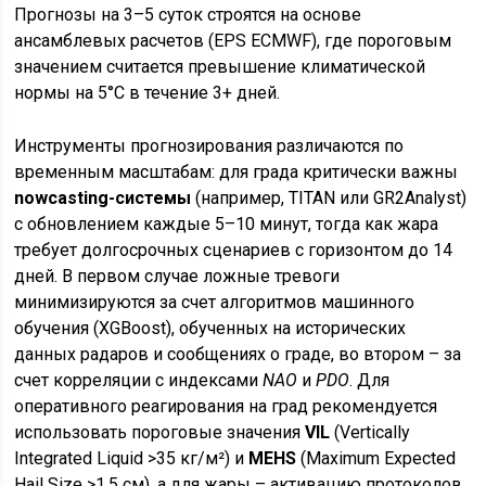
Прогнозы на 3–5 суток строятся на основе
ансамблевых расчетов (EPS ECMWF), где пороговым
значением считается превышение климатической
нормы на 5°C в течение 3+ дней.
Инструменты прогнозирования различаются по
временным масштабам: для града критически важны
nowcasting-системы
(например, TITAN или GR2Analyst)
с обновлением каждые 5–10 минут, тогда как жара
требует долгосрочных сценариев с горизонтом до 14
дней. В первом случае ложные тревоги
минимизируются за счет алгоритмов машинного
обучения (XGBoost), обученных на исторических
данных радаров и сообщениях о граде, во втором – за
счет корреляции с индексами
NAO
и
PDO
. Для
оперативного реагирования на град рекомендуется
использовать пороговые значения
VIL
(Vertically
Integrated Liquid >35 кг/м²) и
MEHS
(Maximum Expected
Hail Size >1.5 см), а для жары – активацию протоколов