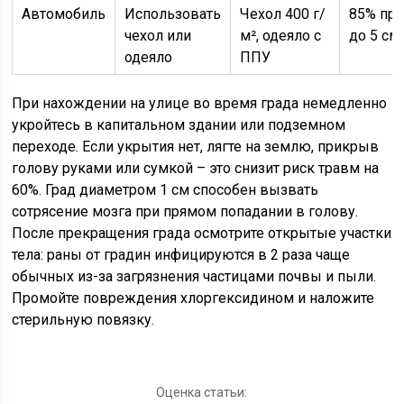
Автомобиль
Использовать
Чехол 400 г/
85% при
чехол или
м², одеяло с
до 5 см
одеяло
ППУ
При нахождении на улице во время града немедленно
укройтесь в капитальном здании или подземном
переходе. Если укрытия нет, лягте на землю, прикрыв
голову руками или сумкой – это снизит риск травм на
60%. Град диаметром 1 см способен вызвать
сотрясение мозга при прямом попадании в голову.
После прекращения града осмотрите открытые участки
тела: раны от градин инфицируются в 2 раза чаще
обычных из-за загрязнения частицами почвы и пыли.
Промойте повреждения хлоргексидином и наложите
стерильную повязку.
Оценка статьи: