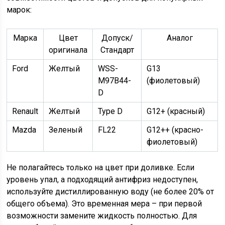
марок:
Марка
Цвет
Допуск/
Аналог
оригинала
Стандарт
Ford
Желтый
WSS-
G13
M97B44-
(фиолетовый)
D
Renault
Желтый
Type D
G12+ (красный)
Mazda
Зеленый
FL22
G12++ (красно-
фиолетовый)
Не полагайтесь только на цвет при доливке. Если
уровень упал, а подходящий антифриз недоступен,
используйте дистиллированную воду (не более 20% от
общего объема). Это временная мера – при первой
возможности замените жидкость полностью. Для