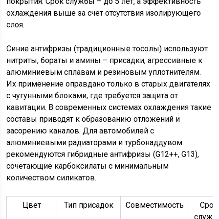
покрытия. Срок службы – до 5 лет, а эффективность
охлаждения выше за счет отсутствия изолирующего
слоя.
Синие антифризы (традиционные тосолы) используют
нитриты, бораты и амины – присадки, агрессивные к
алюминиевым сплавам и резиновым уплотнителям.
Их применение оправдано только в старых двигателях
с чугунными блоками, где требуется защита от
кавитации. В современных системах охлаждения такие
составы приводят к образованию отложений и
засорению каналов. Для автомобилей с
алюминиевыми радиаторами и турбонаддувом
рекомендуются гибридные антифризы (G12++, G13),
сочетающие карбоксилаты с минимальным
количеством силикатов.
Цвет
Тип присадок
Совместимость
Срок
служб