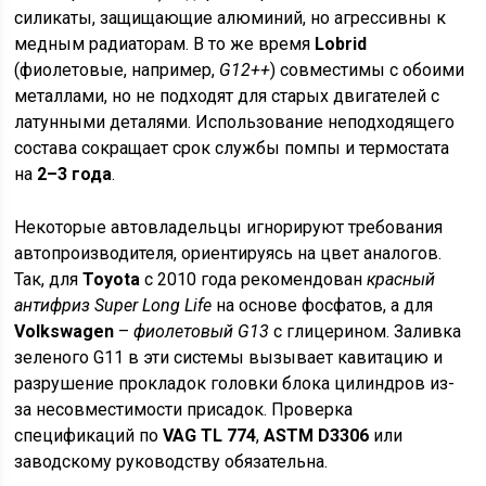
силикаты, защищающие алюминий, но агрессивны к
медным радиаторам. В то же время
Lobrid
(фиолетовые, например,
G12++
) совместимы с обоими
металлами, но не подходят для старых двигателей с
латунными деталями. Использование неподходящего
состава сокращает срок службы помпы и термостата
на
2–3 года
.
Некоторые автовладельцы игнорируют требования
автопроизводителя, ориентируясь на цвет аналогов.
Так, для
Toyota
с 2010 года рекомендован
красный
антифриз Super Long Life
на основе фосфатов, а для
Volkswagen
–
фиолетовый G13
с глицерином. Заливка
зеленого G11 в эти системы вызывает кавитацию и
разрушение прокладок головки блока цилиндров из-
за несовместимости присадок. Проверка
спецификаций по
VAG TL 774
,
ASTM D3306
или
заводскому руководству обязательна.