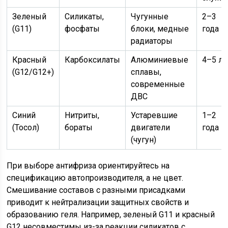
Зеленый
Силикаты,
Чугунные
2–3
(G11)
фосфаты
блоки, медные
года
радиаторы
Красный
Карбоксилаты
Алюминиевые
4–5 ле
(G12/G12+)
сплавы,
современные
ДВС
Синий
Нитриты,
Устаревшие
1–2
(Тосол)
бораты
двигатели
года
(чугун)
При выборе антифриза ориентируйтесь на
спецификацию автопроизводителя, а не цвет.
Смешивание составов с разными присадками
приводит к нейтрализации защитных свойств и
образованию геля. Например, зеленый G11 и красный
G12 несовместимы из-за реакции силикатов с