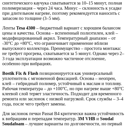
синтетического каучука схватывается за 10–15 минут, полная
полимеризация – через 24 часа. Минус – склонность к усадке
при длительном нагреве, поэтому рекомендуется наносить с
запасом по толщине (3–5 мм).
Ленты
Tesa 4300
– бюджетный вариант с хорошим балансом
цены и качества. Основа – вспененный полиэтилен, клей –
модифицированный акрил. Температурный диапазон – от
-30°C до +80°C, что ограничивает применение вблизи
выпускного коллектора. Преимущество – простота монтажа:
не требует прогрева, схватывается за 5 минут. Однако через 2–
3 года эксплуатации возможно частичное отслоение,
особенно при вибрациях.
Bostik Fix & Flash
позиционируется как универсальный
уплотнитель с мгновенной фиксацией. Основа – неопрен,
клей – гибридный полимер, устойчивый к маслам и топливу.
Рабочая температура – до +100°C, но при нагреве выше +80°C
клеевой слой теряет эластичность. Подходит для временного
ремонта или заслонок с низкой нагрузкой. Срок службы – 3–4
года, после чего требует замены.
Для заслонок печки Passat B4 критически важна устойчивость
к вибрациям и перепадам температур.
3M VHB
и
Soudal
Soudafoam
– лучшие варианты по долговечности, но первый