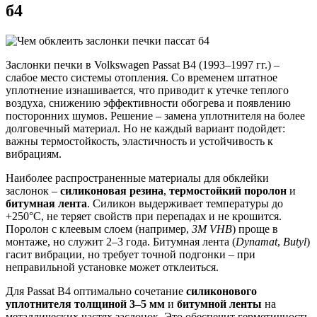
б4
Заслонки печки в Volkswagen Passat B4 (1993–1997 гг.) –
слабое место системы отопления. Со временем штатное
уплотнение изнашивается, что приводит к утечке теплого
воздуха, снижению эффективности обогрева и появлению
посторонних шумов. Решение – замена уплотнителя на более
долговечный материал. Но не каждый вариант подойдет:
важны термостойкость, эластичность и устойчивость к
вибрациям.
Наиболее распространенные материалы для обклейки
заслонок –
силиконовая резина
,
термостойкий поролон
и
битумная лента
. Силикон выдерживает температуры до
+250°C, не теряет свойств при перепадах и не крошится.
Поролон с клеевым слоем (например,
3M VHB
) проще в
монтаже, но служит 2–3 года. Битумная лента (
Dynamat
,
Butyl
)
гасит вибрации, но требует точной подгонки – при
неправильной установке может отклеиться.
Для Passat B4 оптимально сочетание
силиконового
уплотнителя толщиной 3–5 мм
и
битумной ленты
на
металлических частях заслонок. Это обеспечит герметичность