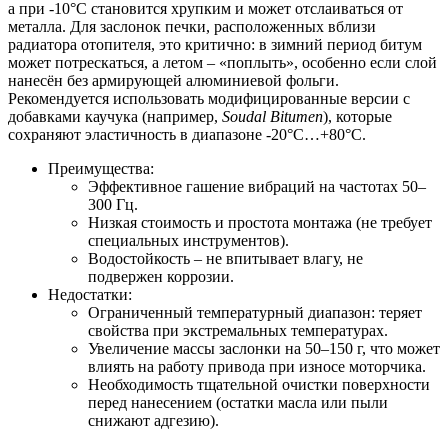
а при -10°C становится хрупким и может отслаиваться от
металла. Для заслонок печки, расположенных вблизи
радиатора отопителя, это критично: в зимний период битум
может потрескаться, а летом – «поплыть», особенно если слой
нанесён без армирующей алюминиевой фольги.
Рекомендуется использовать модифицированные версии с
добавками каучука (например,
Soudal Bitumen
), которые
сохраняют эластичность в диапазоне -20°C…+80°C.
Преимущества:
Эффективное гашение вибраций на частотах 50–
300 Гц.
Низкая стоимость и простота монтажа (не требует
специальных инструментов).
Водостойкость – не впитывает влагу, не
подвержен коррозии.
Недостатки:
Ограниченный температурный диапазон: теряет
свойства при экстремальных температурах.
Увеличение массы заслонки на 50–150 г, что может
влиять на работу привода при износе моторчика.
Необходимость тщательной очистки поверхности
перед нанесением (остатки масла или пыли
снижают адгезию).