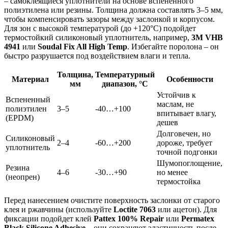
– самоклеящиеся уплотнители на основе вспененного
полиэтилена или резины. Толщина должна составлять 3–5 мм,
чтобы компенсировать зазоры между заслонкой и корпусом.
Для зон с высокой температурой (до +120°C) подойдет
термостойкий силиконовый уплотнитель, например,
3M VHB
4941
или
Soudal Fix All High Temp
. Избегайте поролона – он
быстро разрушается под воздействием влаги и тепла.
Толщина,
Температурный
Материал
Особенности
мм
диапазон, °C
Устойчив к
Вспененный
маслам, не
полиэтилен
3–5
-40…+100
впитывает влагу,
(EPDM)
дешев
Долговечен, но
Силиконовый
2–4
-60…+200
дороже, требует
уплотнитель
точной подгонки
Шумопоглощение,
Резина
4–6
-30…+90
но менее
(неопрен)
термостойка
Перед нанесением очистите поверхность заслонки от старого
клея и ржавчины (используйте
Loctite 7063
или ацетон). Для
фиксации подойдет клей
Pattex 100% Repair
или
Permatex
Black Silicone Adhesive
– они сохраняют эластичность после