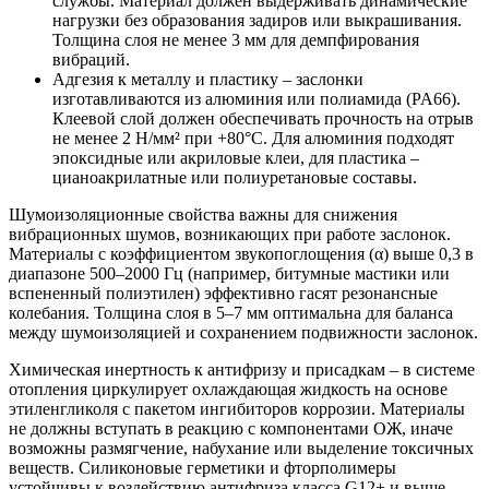
службы. Материал должен выдерживать динамические
нагрузки без образования задиров или выкрашивания.
Толщина слоя не менее 3 мм для демпфирования
вибраций.
Адгезия к металлу и пластику – заслонки
изготавливаются из алюминия или полиамида (PA66).
Клеевой слой должен обеспечивать прочность на отрыв
не менее 2 Н/мм² при +80°C. Для алюминия подходят
эпоксидные или акриловые клеи, для пластика –
цианоакрилатные или полиуретановые составы.
Шумоизоляционные свойства важны для снижения
вибрационных шумов, возникающих при работе заслонок.
Материалы с коэффициентом звукопоглощения (α) выше 0,3 в
диапазоне 500–2000 Гц (например, битумные мастики или
вспененный полиэтилен) эффективно гасят резонансные
колебания. Толщина слоя в 5–7 мм оптимальна для баланса
между шумоизоляцией и сохранением подвижности заслонок.
Химическая инертность к антифризу и присадкам – в системе
отопления циркулирует охлаждающая жидкость на основе
этиленгликоля с пакетом ингибиторов коррозии. Материалы
не должны вступать в реакцию с компонентами ОЖ, иначе
возможны размягчение, набухание или выделение токсичных
веществ. Силиконовые герметики и фторполимеры
устойчивы к воздействию антифриза класса G12+ и выше.