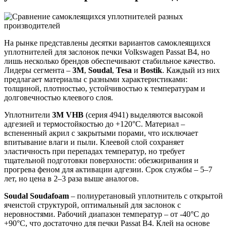
На рынке представлены десятки вариантов самоклеящихся
уплотнителей для заслонок печки Volkswagen Passat B4, но
лишь несколько брендов обеспечивают стабильное качество.
Лидеры сегмента –
3M
,
Soudal
,
Tesa
и
Bostik
. Каждый из них
предлагает материалы с разными характеристиками:
толщиной, плотностью, устойчивостью к температурам и
долговечностью клеевого слоя.
Уплотнители
3M VHB
(серия 4941) выделяются высокой
адгезией и термостойкостью до +120°C. Материал –
вспененный акрил с закрытыми порами, что исключает
впитывание влаги и пыли. Клеевой слой сохраняет
эластичность при перепадах температур, но требует
тщательной подготовки поверхности: обезжиривания и
прогрева феном для активации адгезии. Срок службы – 5–7
лет, но цена в 2–3 раза выше аналогов.
Soudal Soudafoam
– полиуретановый уплотнитель с открытой
ячеистой структурой, оптимальный для заслонок с
неровностями. Рабочий диапазон температур – от -40°C до
+90°C, что достаточно для печки Passat B4. Клей на основе