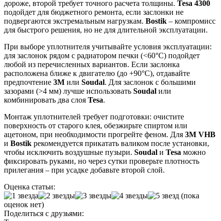
дороже, второй требует точного расчета толщины.
Tesa 4300
подойдет для бюджетного ремонта, если заслонки не
подвергаются экстремальным нагрузкам.
Bostik
– компромисс
для быстрого решения, но не для длительной эксплуатации.
При выборе уплотнителя учитывайте условия эксплуатации:
для заслонок рядом с радиатором печки (<60°C) подойдет
любой из перечисленных вариантов. Если заслонка
расположена ближе к двигателю (до +90°C), отдавайте
предпочтение
3M
или
Soudal
. Для заслонок с большими
зазорами (>4 мм) лучше использовать
Soudal
или
комбинировать два слоя
Tesa
.
Монтаж уплотнителей требует подготовки: очистите
поверхность от старого клея, обезжирьте спиртом или
ацетоном, при необходимости прогрейте феном. Для
3M VHB
и
Bostik
рекомендуется прикатать валиком после установки,
чтобы исключить воздушные пузыри.
Soudal
и
Tesa
можно
фиксировать руками, но через сутки проверьте плотность
прилегания – при усадке добавьте второй слой.
Оценка статьи:
(пока
оценок нет)
Поделиться с друзьями: