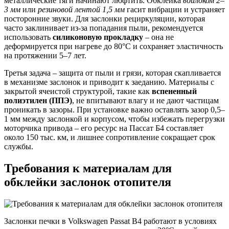
металлические тяги начинают люфтить. Обклейка
войлоком 2–
3 мм
или
резиновой лентой 1,5 мм
гасит вибрации и устраняет
посторонние звуки. Для заслонки рециркуляции, которая
часто заклинивает из-за попадания пыли, рекомендуется
использовать
силиконовую прокладку
– она не
деформируется при нагреве до 80°C и сохраняет эластичность
на протяжении 5–7 лет.
Третья задача – защита от пыли и грязи, которая скапливается
в механизме заслонок и приводит к заеданию. Материалы с
закрытой ячеистой структурой, такие как
вспененный
полиэтилен (ППЭ)
, не впитывают влагу и не дают частицам
проникать в зазоры. При установке важно оставлять зазор 0,5–
1 мм между заслонкой и корпусом, чтобы избежать перегрузки
моторчика привода – его ресурс на Пассат Б4 составляет
около 150 тыс. км, и лишнее сопротивление сокращает срок
службы.
Требования к материалам для
обклейки заслонок отопителя
Заслонки печки в Volkswagen Passat B4 работают в условиях