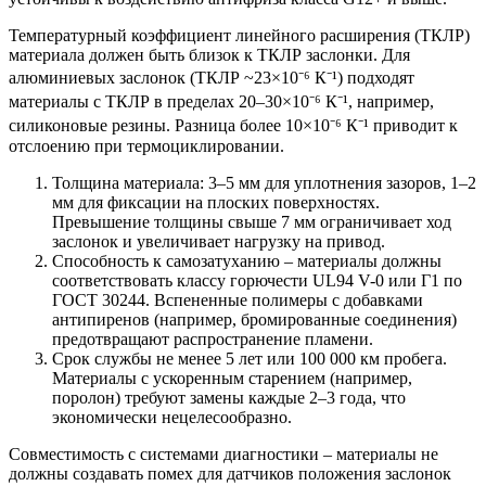
Температурный коэффициент линейного расширения (ТКЛР)
материала должен быть близок к ТКЛР заслонки. Для
алюминиевых заслонок (ТКЛР ~23×10⁻⁶ К⁻¹) подходят
материалы с ТКЛР в пределах 20–30×10⁻⁶ К⁻¹, например,
силиконовые резины. Разница более 10×10⁻⁶ К⁻¹ приводит к
отслоению при термоциклировании.
Толщина материала: 3–5 мм для уплотнения зазоров, 1–2
мм для фиксации на плоских поверхностях.
Превышение толщины свыше 7 мм ограничивает ход
заслонок и увеличивает нагрузку на привод.
Способность к самозатуханию – материалы должны
соответствовать классу горючести UL94 V-0 или Г1 по
ГОСТ 30244. Вспененные полимеры с добавками
антипиренов (например, бромированные соединения)
предотвращают распространение пламени.
Срок службы не менее 5 лет или 100 000 км пробега.
Материалы с ускоренным старением (например,
поролон) требуют замены каждые 2–3 года, что
экономически нецелесообразно.
Совместимость с системами диагностики – материалы не
должны создавать помех для датчиков положения заслонок