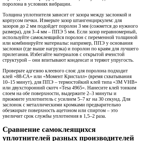
поролона в условиях вибрации.
Толщина уплотнителя зависит от зазора между заслонкой и
корпусом печки. Измерьте зазор штангенциркулем: для
зазоров до 2 мм подойдет поролон 3 мм (сожмется до нужного
размера), для 3–4 мм – ППЭ 5 мм. Если зазор неравномерный,
используйте самоклеящийся поролон с переменной толщиной
или комбинируйте материалы: например, ППЭ у основания
заслонки (где выше нагрузка) и поролон по краям для лучшего
прилегания. Избегайте материалов с открытой ячеистой
структурой – они впитывают конденсат и теряют упругость.
Проверьте адгезию клеевого слоя: для поролона подходит
клей «88-СА» или «Момент Кристалл» (время схватывания
10–15 минут), для ППЭ – термостойкий клей типа «3M VHB»
или двухсторонний скотч «Tesa 4965». Нанесите клей тонким
слоем на обе поверхности, выдержите 2–3 минуты и
прижмите уплотнитель с усилием 5–7 кг на 30 секунд. Для
заслонок с металлическими кромками предварительно
обезжирьте поверхность ацетоном или спиртом – это
увеличит срок службы уплотнения в 1,5–2 раза.
Сравнение самоклеящихся
уплотнителей разных производителей