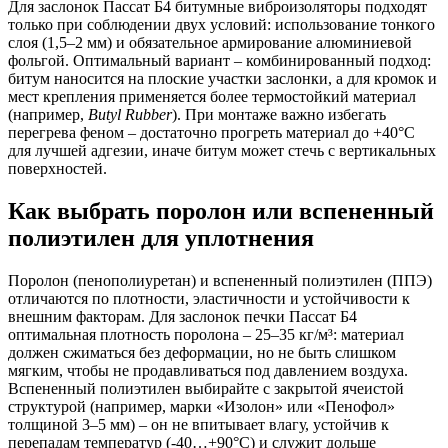
Для заслонок Пассат Б4 битумные виброизоляторы подходят
только при соблюдении двух условий: использование тонкого
слоя (1,5–2 мм) и обязательное армирование алюминиевой
фольгой. Оптимальный вариант – комбинированный подход:
битум наносится на плоские участки заслонки, а для кромок и
мест крепления применяется более термостойкий материал
(например,
Butyl Rubber
). При монтаже важно избегать
перегрева феном – достаточно прогреть материал до +40°C
для лучшей адгезии, иначе битум может стечь с вертикальных
поверхностей.
Как выбрать поролон или вспененный
полиэтилен для уплотнения
Поролон (пенополиуретан) и вспененный полиэтилен (ППЭ)
отличаются по плотности, эластичности и устойчивости к
внешним факторам. Для заслонок печки Пассат Б4
оптимальная плотность поролона – 25–35 кг/м³: материал
должен сжиматься без деформации, но не быть слишком
мягким, чтобы не продавливаться под давлением воздуха.
Вспененный полиэтилен выбирайте с закрытой ячеистой
структурой (например, марки «Изолон» или «Пенофол»
толщиной 3–5 мм) – он не впитывает влагу, устойчив к
перепадам температур (-40…+90°C) и служит дольше