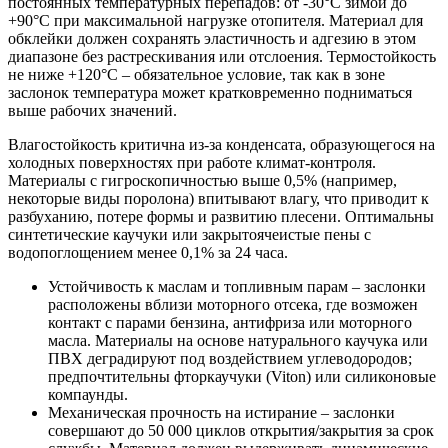
постоянных температурных перепадов: от -30°C зимой до
+90°C при максимальной нагрузке отопителя. Материал для
обклейки должен сохранять эластичность и адгезию в этом
диапазоне без растрескивания или отслоения. Термостойкость
не ниже +120°C – обязательное условие, так как в зоне
заслонок температура может кратковременно подниматься
выше рабочих значений.
Влагостойкость критична из-за конденсата, образующегося на
холодных поверхностях при работе климат-контроля.
Материалы с гигроскопичностью выше 0,5% (например,
некоторые виды поролона) впитывают влагу, что приводит к
разбуханию, потере формы и развитию плесени. Оптимальны
синтетические каучуки или закрытоячеистые пены с
водопоглощением менее 0,1% за 24 часа.
Устойчивость к маслам и топливным парам – заслонки
расположены вблизи моторного отсека, где возможен
контакт с парами бензина, антифриза или моторного
масла. Материалы на основе натурального каучука или
ПВХ деградируют под воздействием углеводородов;
предпочтительны фторкаучуки (Viton) или силиконовые
компаунды.
Механическая прочность на истирание – заслонки
совершают до 50 000 циклов открытия/закрытия за срок