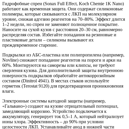
Гидрофобные спреи (Sonax Full Effect, Koch Chemie 1K Nano)
работают как временная защита. Они содержат силиконовые
полимеры, которые связываются с ЛКП на молекулярном
уровне, снижая адгезию реагентов на 70–80%. Эффект длится
1–2 недели, но спреи не заменяют полноценное покрытие.
Наносите на сухой кузов с расстояния 20–30 см, равномерно
распределяя состав. Избегайте попадания на резиновые и
пластиковые детали – силиконы вызывают их
преждевременное старение.
Подкрылки из АБС-пластика или полипропилена (например,
Novline) снижают попадание реагентов на пороги и арки на
60%. Монтируются на саморезы или клипсы, не требуют
сверления кузова. Для дополнительной защиты внутреннюю
поверхность подкрылков обработайте антикоррозийным
составом (Dinitrol 4941). В местах стыков используйте
герметик (Terostat 9120) для предотвращения проникновения
влаги.
Электронные системы катодной защиты (например,
«Гальвано») создают на кузове отрицательный потенциал,
замедляющий коррозию. Устройство подключается к
аккумулятору, генерирует ток 0,5–1 А, который нейтрализует
ионы хлора. Эффективность – до 90% при условии
целостности ЛКП. Устанавливайте анод в нижней части