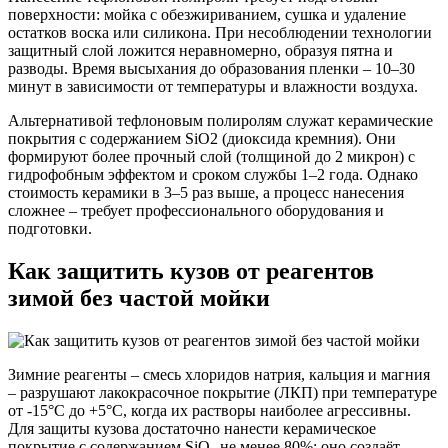
поверхности: мойка с обезжириванием, сушка и удаление
остатков воска или силикона. При несоблюдении технологии
защитный слой ложится неравномерно, образуя пятна и
разводы. Время высыхания до образования пленки – 10–30
минут в зависимости от температуры и влажности воздуха.
Альтернативой тефлоновым полиролям служат керамические
покрытия с содержанием SiO2 (диоксида кремния). Они
формируют более прочный слой (толщиной до 2 микрон) с
гидрофобным эффектом и сроком службы 1–2 года. Однако
стоимость керамики в 3–5 раз выше, а процесс нанесения
сложнее – требует профессионального оборудования и
подготовки.
Как защитить кузов от реагентов
зимой без частой мойки
Зимние реагенты – смесь хлоридов натрия, кальция и магния
– разрушают лакокрасочное покрытие (ЛКП) при температуре
от -15°C до +5°C, когда их растворы наиболее агрессивны.
Для защиты кузова достаточно нанести керамическое
покрытие с содержанием SiO₂ не менее 80%: оно создаёт