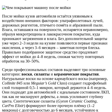
После мойки кузов автомобиля остаётся уязвимым к
воздействию внешних факторов: ультрафиолетовых лучей,
дорожных реагентов, птичьего помёта и абразивной пыли.
Влага, оставшаяся на поверхности, испаряется неравномерно,
образуя микротрещины в лакокрасочном покрытии, куда
проникают загрязнения и влага. Без дополнительной защиты
уже через 2–3 недели на кузове появляются первые признаки
окисления, а через 3–6 месяцев – заметная потеря блеска.
Правильно подобранное защитное средство продлевает
эффект от мойки до 4–8 недель, снижая частоту повторных
обработок на 30–50%.
Среди профессиональных составов выделяют три основные
категории:
воски
,
силанты
и
керамические покрытия
.
Натуральные воски на основе карнаубского воска (например,
Collinite 845
или
Meguiar’s Gold Class
) создают гидрофобный
слой толщиной 0,5–1 микрон, который держится 4–6 недель.
Они подходят для автомобилей с идеальным состоянием ЛКП,
так как не маскируют дефекты, а лишь усиливают глубину
цвета. Синтетические силанты (
Gyeon Ceramic Coating
,
CarPro Elixir
) формируют более прочную плёнку (1–2
микрона) с долговечностью до 6 месяцев, устойчивую к