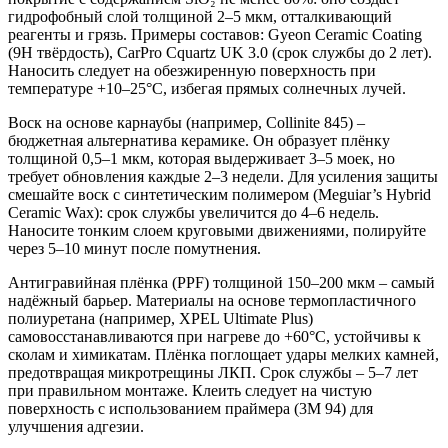
гидрофобный слой толщиной 2–5 мкм, отталкивающий
реагенты и грязь. Примеры составов: Gyeon Ceramic Coating
(9H твёрдость), CarPro Cquartz UK 3.0 (срок службы до 2 лет).
Наносить следует на обезжиренную поверхность при
температуре +10–25°C, избегая прямых солнечных лучей.
Воск на основе карнаубы (например, Collinite 845) –
бюджетная альтернатива керамике. Он образует плёнку
толщиной 0,5–1 мкм, которая выдерживает 3–5 моек, но
требует обновления каждые 2–3 недели. Для усиления защиты
смешайте воск с синтетическим полимером (Meguiar’s Hybrid
Ceramic Wax): срок службы увеличится до 4–6 недель.
Наносите тонким слоем круговыми движениями, полируйте
через 5–10 минут после помутнения.
Антигравийная плёнка (PPF) толщиной 150–200 мкм – самый
надёжный барьер. Материалы на основе термопластичного
полиуретана (например, XPEL Ultimate Plus)
самовосстанавливаются при нагреве до +60°C, устойчивы к
сколам и химикатам. Плёнка поглощает удары мелких камней,
предотвращая микротрещины ЛКП. Срок службы – 5–7 лет
при правильном монтаже. Клеить следует на чистую
поверхность с использованием праймера (3M 94) для
улучшения адгезии.