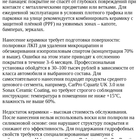
не панацея: покрытие не спасёт от глубоких повреждений при
контакте с металлическими предметами или ветками. Для
ежедневной эксплуатации в условиях плотного трафика или
парковки на улице рекомендуется комбинировать керамику с
защитной плёнкой (PPF) на уязвимых зонах – капоте,
бамперах, зеркалах.
Нанесение керамики требует подготовки поверхности:
полировки ЛКП для удаления микроцарапин и
обезжиривания изопропиловым спиртом (концентрация 70%
и выше). Ошибки на этом этапе приводят к отслоению
покрытия в течение 3–6 месяцев. Профессиональная
установка обойдётся в 30–100 тысяч рублей в зависимости от
класса автомобиля и выбранного состава. Для
самостоятельного нанесения подходят продукты среднего
ценового сегмента, например, CarPro Cquartz UK 3.0 или
Sonax Ceramic Coating, но требуют строгого соблюдения
инструкции: температура в помещении не ниже +15°C,
влажность не выше 60%.
Недостаток керамики – высокая стоимость обслуживания.
После нанесения нельзя использовать воски или полироли на
силиконовой основе: они нарушают структуру покрытия и
снижают его эффективность. Для поддержания гидрофобных
свойств требуются специализированные шампуни с