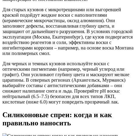
Для старых кузовов с микротрещинами или выгоревшей
краской подойдут жидкие воски с наполнителями
(керамические микрочастицы, оксид алюминия). Они
заполняют дефекты, восстанавливая глубину цвета, и
защищают от дальнейшего разрушения. В условиях городской
эксплуатации (Москва, Екатеринбург), где кузов подвергается
воздействию реагентов и соли, эффективны воски с
ингибиторами коррозии – например, на основе воска Монтана
или полимерных смол.
Для черных и темных кузовов используйте воски с
оптическими пигментами (например, черный углерод или
графит). Они усиливают глубину цвета и маскируют мелкие
царапины. В северных регионах (Архангельск, Мурманск)
выбирайте составы с антистатическими добавками – они
снижают налипание снега и льда. Проверяйте pH воска:
нейтральный (6.5–7.5) безопасен для всех типов ЛКП,
кислотные (ниже 6.0) могут повредить прозрачный лак.
Силиконовые спреи: когда и как
правильно наносить