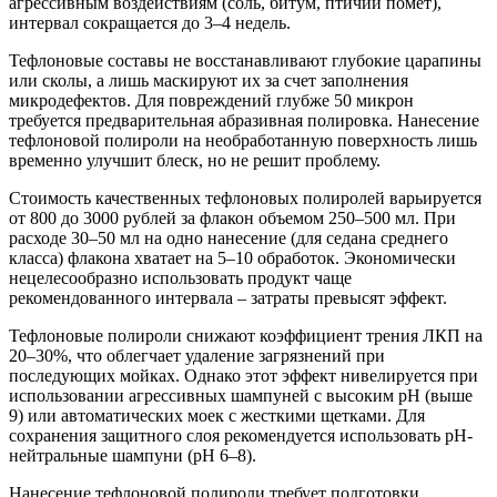
агрессивным воздействиям (соль, битум, птичий помет),
интервал сокращается до 3–4 недель.
Тефлоновые составы не восстанавливают глубокие царапины
или сколы, а лишь маскируют их за счет заполнения
микродефектов. Для повреждений глубже 50 микрон
требуется предварительная абразивная полировка. Нанесение
тефлоновой полироли на необработанную поверхность лишь
временно улучшит блеск, но не решит проблему.
Стоимость качественных тефлоновых полиролей варьируется
от 800 до 3000 рублей за флакон объемом 250–500 мл. При
расходе 30–50 мл на одно нанесение (для седана среднего
класса) флакона хватает на 5–10 обработок. Экономически
нецелесообразно использовать продукт чаще
рекомендованного интервала – затраты превысят эффект.
Тефлоновые полироли снижают коэффициент трения ЛКП на
20–30%, что облегчает удаление загрязнений при
последующих мойках. Однако этот эффект нивелируется при
использовании агрессивных шампуней с высоким pH (выше
9) или автоматических моек с жесткими щетками. Для
сохранения защитного слоя рекомендуется использовать pH-
нейтральные шампуни (pH 6–8).
Нанесение тефлоновой полироли требует подготовки