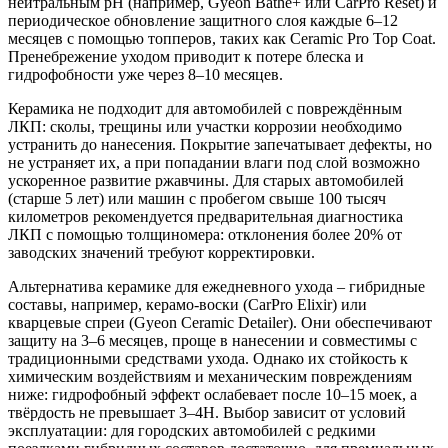
нейтральным pH (например, Gyeon Bathe+ или CarPro Reset) и
периодическое обновление защитного слоя каждые 6–12
месяцев с помощью топперов, таких как Ceramic Pro Top Coat.
Пренебрежение уходом приводит к потере блеска и
гидрофобности уже через 8–10 месяцев.
Керамика не подходит для автомобилей с повреждённым
ЛКП: сколы, трещины или участки коррозии необходимо
устранить до нанесения. Покрытие запечатывает дефекты, но
не устраняет их, а при попадании влаги под слой возможно
ускоренное развитие ржавчины. Для старых автомобилей
(старше 5 лет) или машин с пробегом свыше 100 тысяч
километров рекомендуется предварительная диагностика
ЛКП с помощью толщиномера: отклонения более 20% от
заводских значений требуют корректировки.
Альтернатива керамике для ежедневного ухода – гибридные
составы, например, керамо-воски (CarPro Elixir) или
кварцевые спреи (Gyeon Ceramic Detailer). Они обеспечивают
защиту на 3–6 месяцев, проще в нанесении и совместимы с
традиционными средствами ухода. Однако их стойкость к
химическим воздействиям и механическим повреждениям
ниже: гидрофобный эффект ослабевает после 10–15 моек, а
твёрдость не превышает 3–4H. Выбор зависит от условий
эксплуатации: для городских автомобилей с редкими