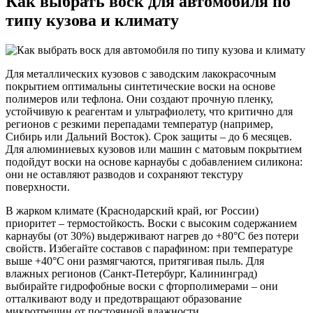
Как выбрать воск для автомобиля по
типу кузова и климату
Для металлических кузовов с заводским лакокрасочным
покрытием оптимальны синтетические воски на основе
полимеров или тефлона. Они создают прочную пленку,
устойчивую к реагентам и ультрафиолету, что критично для
регионов с резкими перепадами температур (например,
Сибирь или Дальний Восток). Срок защиты – до 6 месяцев.
Для алюминиевых кузовов или машин с матовым покрытием
подойдут воски на основе карнаубы с добавлением силикона:
они не оставляют разводов и сохраняют текстуру
поверхности.
В жарком климате (Краснодарский край, юг России)
приоритет – термостойкость. Воски с высоким содержанием
карнаубы (от 30%) выдерживают нагрев до +80°C без потери
свойств. Избегайте составов с парафином: при температуре
выше +40°C они размягчаются, притягивая пыль. Для
влажных регионов (Санкт-Петербург, Калининград)
выбирайте гидрофобные воски с фторполимерами – они
отталкивают воду и предотвращают образование
микротрещин от постоянной влажности.