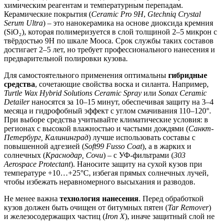
химическим реагентам и температурным перепадам.
Керамические покрытия (
Ceramic Pro 9H
,
Gtechniq Crystal
Serum Ultra
) – это нанокерамика на основе диоксида кремния
(SiO₂), которая полимеризуется в слой толщиной 2–5 микрон с
твёрдостью 9H по шкале Мооса. Срок службы таких составов
достигает 2–5 лет, но требует профессионального нанесения и
предварительной полировки кузова.
Для самостоятельного применения оптимальны
гибридные
средства
, сочетающие свойства воска и силанта. Например,
Turtle Wax Hybrid Solutions Ceramic Spray
или
Sonax Ceramic
Detailer
наносятся за 10–15 минут, обеспечивая защиту на 3–4
месяца и гидрофобный эффект с углом смачивания 110–120°.
При выборе средства учитывайте климатические условия: в
регионах с высокой влажностью и частыми дождями (
Санкт-
Петербург, Калининград
) лучше использовать составы с
повышенной адгезией (
Soft99 Fusso Coat
), а в жарких и
солнечных (
Краснодар, Сочи
) – с УФ-фильтрами (
303
Aerospace Protectant
). Наносите защиту на сухой кузов при
температуре +10…+25°C, избегая прямых солнечных лучей,
чтобы избежать неравномерного высыхания и разводов.
Не менее важна
технология нанесения
. Перед обработкой
кузов должен быть очищен от битумных пятен (
Tar Remover
)
и железосодержащих частиц (
Iron X
), иначе защитный слой не