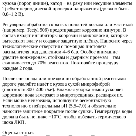
кузова (порог, днище), катод – на раму или несущие элементы.
Требует периодической проверки напряжения (должно быть
0,8–1,2 В).
Регулярная обработка скрытых полостей воском или мастикой
(например, Tectyl 506) предотвращает коррозию изнутри. В
состав входят ингибиторы коррозии и микровоски, которые
вытесняют влагу и создают защитную плёнку. Наносите через
технологические отверстия с помощью пистолета-
распылителя под давлением 4–6 бар. Особое внимание
уделите лонжеронам, стойкам и дверным проёмам – там
скапливается до 70% реагентов. Повторяйте процедуру
каждые 2 года.
После снегопада или поездки по обработанной реагентами
дороге удаляйте налёт с кузова сухой микрофиброй
(плотность 300–400 г/м²). Влажная уборка зимой ускоряет
коррозию: вода замерзает в микротрещинах, расширяя их.
Если мойка неизбежна, используйте бесконтактную
технологию с нейтральным pH (5,5–7,0) и обязательно
наносите защитное покрытие после сушки. Температура воды
должна быть не ниже +10°C, чтобы избежать термического
шока ЛКП.
Оценка статьи: