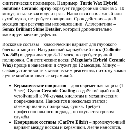
синтетических полимеров. Например,
Turtle Wax Hybrid
Solutions Ceramic Spray
образует гидрофобный слой за 5–10
минут, отталкивая воду и грязь. Наносится на влажный или
сухой кузов, не требует полировки. Срок действия – до 6
месяцев при регулярном использовании. Альтернатива –
Sonax Brilliant Shine Detailer
, который дополнительно
маскирует мелкие дефекты.
Восковые составы – классический вариант для глубокого
блеска и защиты. Натуральный карнаубский воск (
Collinite
No. 845
) выдерживает до 8–12 моек, но требует ручной
полировки. Синтетические воски (
Meguiar’s Hybrid Ceramic
Wax
) проще в нанесении и служат до 12 месяцев. Минус –
слабая устойчивость к химическим реагентам, поэтому зимой
лучше комбинировать с керамикой.
Керамические покрытия
– долговременная защита (1–
5 лет).
Gyeon Ceramic Coating
создаёт твёрдый слой,
устойчивый к УФ-лучам, кислотам и механическим
повреждениям. Наносится в несколько этапов:
обезжиривание, полировка, сушка. Требует
профессионального подхода, но окупается сроком
службы.
Кварцевые составы
(
CarPro Elixir
) – промежуточный
вариант между воском и керамикой. Легче наносятся,