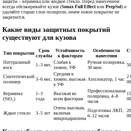
защиты – керамика или жидкое стекло. Перед нанесением
всегда обезжиривайте кузов (
Sonax Full Effect
или
PrepSol
) и
удаляйте старые слои полироли, иначе новое покрытие не
закрепится.
Какие виды защитных покрытий
существуют для кузова
Срок
Устойчивость
Особенности
С
Тип покрытия
службы
к факторам
нанесения
Натуральный
Слабая к
Ручная полировка,
1–3 мес.
5
воск
химии, УФ
30 мин.
Средняя к
Синтетический
2 
3–6 мес.
химии, высокая
Аппликатор, 1 час
полимер
0
к УФ
Профессиональная
Керамика
1–3
Высокая ко
1
полировка, 4–8
(SiO₂)
года
всем факторам
0
часов
Очень высокая,
Подготовка ЛКП,
2
Ждкое стекло
3–5 лет
включая
6–12 часов
0
микроцарапины