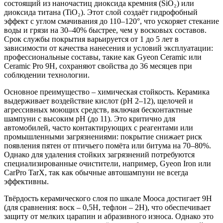
состоящий из наночастиц диоксида кремния (SiO₂) или
диоксида титана (TiO₂). Этот слой создаёт гидрофобный
эффект с углом смачивания до 110–120°, что ускоряет стекание
воды и грязи на 30–40% быстрее, чем у восковых составов.
Срок службы покрытия варьируется от 1 до 5 лет в
зависимости от качества нанесения и условий эксплуатации:
профессиональные составы, такие как Gyeon Ceramic или
Ceramic Pro 9H, сохраняют свойства до 36 месяцев при
соблюдении технологии.
Основное преимущество – химическая стойкость. Керамика
выдерживает воздействие кислот (pH 2–12), щелочей и
агрессивных моющих средств, включая бесконтактные
шампуни с высоким pH (до 11). Это критично для
автомобилей, часто контактирующих с реагентами или
промышленными загрязнениями: покрытие снижает риск
появления пятен от птичьего помёта или битума на 70–80%.
Однако для удаления стойких загрязнений потребуются
специализированные очистители, например, Gyeon Iron или
CarPro TarX, так как обычные автошампуни не всегда
эффективны.
Твёрдость керамического слоя по шкале Мооса достигает 9H
(для сравнения: воск – 0,5H, тефлон – 2H), что обеспечивает
защиту от мелких царапин и абразивного износа. Однако это