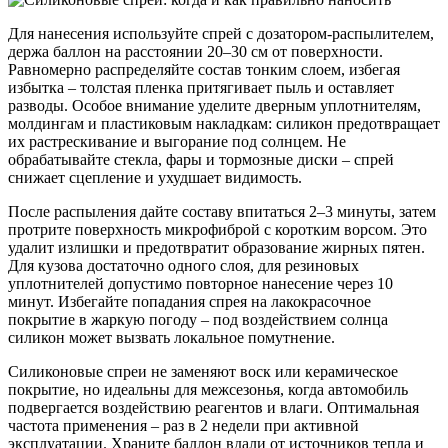
Для нанесения используйте спрей с дозатором-распылителем,
держа баллон на расстоянии 20–30 см от поверхности.
Равномерно распределяйте состав тонким слоем, избегая
избытка – толстая пленка притягивает пыль и оставляет
разводы. Особое внимание уделите дверным уплотнителям,
молдингам и пластиковым накладкам: силикон предотвращает
их растрескивание и выгорание под солнцем. Не
обрабатывайте стекла, фары и тормозные диски – спрей
снижает сцепление и ухудшает видимость.
После распыления дайте составу впитаться 2–3 минуты, затем
протрите поверхность микрофиброй с коротким ворсом. Это
удалит излишки и предотвратит образование жирных пятен.
Для кузова достаточно одного слоя, для резиновых
уплотнителей допустимо повторное нанесение через 10
минут. Избегайте попадания спрея на лакокрасочное
покрытие в жаркую погоду – под воздействием солнца
силикон может вызвать локальное помутнение.
Силиконовые спреи не заменяют воск или керамическое
покрытие, но идеальны для межсезонья, когда автомобиль
подвергается воздействию реагентов и влаги. Оптимальная
частота применения – раз в 2 недели при активной
эксплуатации. Храните баллон вдали от источников тепла и