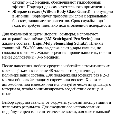
служат 6–12 месяцев, обеспечивают гидрофобный
эффект. Подходят для самостоятельного применения.
Жидкое стекло
(
Willson Body Glass Guard
) – популярно
в Японии. Формирует прозрачный слой с зеркальным
блеском, защищает от реагентов. Срок службы – до 1
года, но требует идеально подготовленной поверхности.
Для локальной защиты (пороги, бамперы) используют
антигравийные плёнки (
3M Scotchgard Pro Series
) или
жидкие составы (
Liqui Moly Steinschlag-Schutz
). Плёнки
толщиной 150–200 мкм выдерживают удары камней, но
сложны в монтаже. Жидкие средства проще наносить, но они
менее долговечны (3–6 месяцев).
После нанесения любого средства избегайте автоматических
моек с щётками в течение 48 часов – это критично для
полимеризации состава. Для поддержания эффекта раз в 2–3
месяца обновляйте защиту спреем или воском. Храните
автомобиль под навесом или используйте чехол из дышащего
материала, чтобы минимизировать воздействие солнца и
пыли.
Выбор средства зависит от бюджета, условий эксплуатации и
желаемого результата. Для ежедневного использования
подойдут спреи или синтетические воски, для максимальной