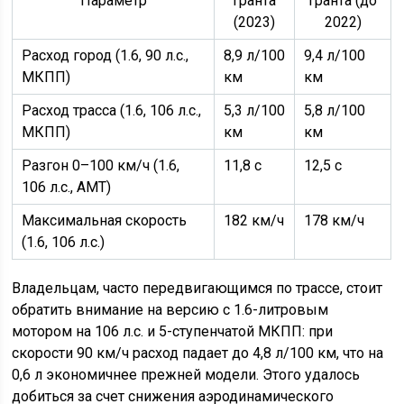
Параметр
Гранта
Гранта (до
(2023)
2022)
Расход город (1.6, 90 л.с.,
8,9 л/100
9,4 л/100
МКПП)
км
км
Расход трасса (1.6, 106 л.с.,
5,3 л/100
5,8 л/100
МКПП)
км
км
Разгон 0–100 км/ч (1.6,
11,8 с
12,5 с
106 л.с., АМТ)
Максимальная скорость
182 км/ч
178 км/ч
(1.6, 106 л.с.)
Владельцам, часто передвигающимся по трассе, стоит
обратить внимание на версию с 1.6-литровым
мотором на 106 л.с. и 5-ступенчатой МКПП: при
скорости 90 км/ч расход падает до 4,8 л/100 км, что на
0,6 л экономичнее прежней модели. Этого удалось
добиться за счет снижения аэродинамического