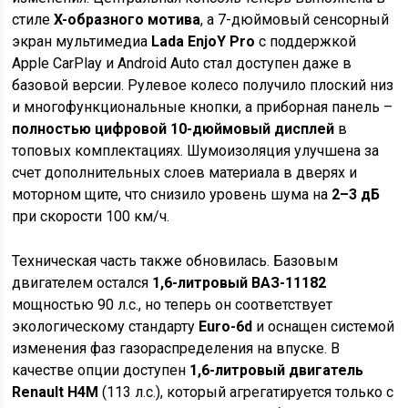
стиле
X-образного мотива
, а 7-дюймовый сенсорный
экран мультимедиа
Lada EnjoY Pro
с поддержкой
Apple CarPlay и Android Auto стал доступен даже в
базовой версии. Рулевое колесо получило плоский низ
и многофункциональные кнопки, а приборная панель –
полностью цифровой 10-дюймовый дисплей
в
топовых комплектациях. Шумоизоляция улучшена за
счет дополнительных слоев материала в дверях и
моторном щите, что снизило уровень шума на
2–3 дБ
при скорости 100 км/ч.
Техническая часть также обновилась. Базовым
двигателем остался
1,6-литровый ВАЗ-11182
мощностью 90 л.с., но теперь он соответствует
экологическому стандарту
Euro-6d
и оснащен системой
изменения фаз газораспределения на впуске. В
качестве опции доступен
1,6-литровый двигатель
Renault H4M
(113 л.с.), который агрегатируется только с