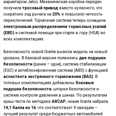
вариатором Jatco. Механическая коробка передач
получила
тросовый привод
вместо кулисного, что
сократило ход рычага на
20%
и повысило четкость
переключений. Тормозная система теперь оснащена
электронным распределением тормозных усилий
(EBD)
и системой помощи при старте в гору (HSA) во
всех комплектациях.
Безопасность новой Granta вывела модель на новый
уровень. В базовой версии появились
две подушки
безопасности
(ранее – одна), система стабилизации
(ESC) и антиблокировочная система (ABS) с функцией
ассистента экстренного торможения (BAS)
. В
топовых комплектациях добавлены
боковые
подушки безопасности
, шторки безопасности и
система контроля давления в шинах. По результатам
краш-теста по методике
ARCAP
, новая Granta набрала
14,1 балла из 16
, что соответствует 4 звездам –
лучший результат среди бюджетных автомобилей