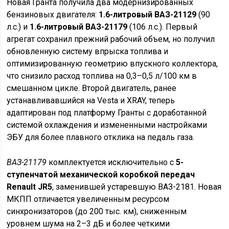
Новая Гранта получила два модернизированных
бензиновых двигателя:
1.6-литровый ВАЗ-21129
(90
л.с.) и
1.6-литровый ВАЗ-21179
(106 л.с.). Первый
агрегат сохранил прежний рабочий объем, но получил
обновленную систему впрыска топлива и
оптимизированную геометрию впускного коллектора,
что снизило расход топлива на 0,3–0,5 л/100 км в
смешанном цикле. Второй двигатель, ранее
устанавливавшийся на Vesta и XRAY, теперь
адаптирован под платформу Гранты с доработанной
системой охлаждения и измененными настройками
ЭБУ для более плавного отклика на педаль газа.
ВАЗ-21179
комплектуется исключительно с
5-
ступенчатой механической коробкой передач
Renault JR5
, заменившей устаревшую ВАЗ-2181. Новая
МКПП отличается увеличенным ресурсом
синхронизаторов (до 200 тыс. км), сниженным
уровнем шума на 2–3 дБ и более четкими