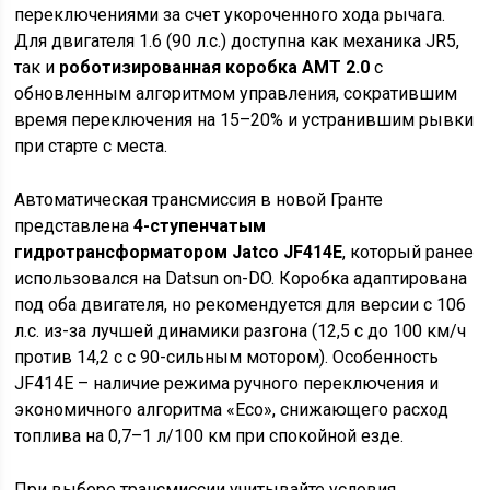
переключениями за счет укороченного хода рычага.
Для двигателя 1.6 (90 л.с.) доступна как механика JR5,
так и
роботизированная коробка АМТ 2.0
с
обновленным алгоритмом управления, сократившим
время переключения на 15–20% и устранившим рывки
при старте с места.
Автоматическая трансмиссия в новой Гранте
представлена
4-ступенчатым
гидротрансформатором Jatco JF414E
, который ранее
использовался на Datsun on-DO. Коробка адаптирована
под оба двигателя, но рекомендуется для версии с 106
л.с. из-за лучшей динамики разгона (12,5 с до 100 км/ч
против 14,2 с с 90-сильным мотором). Особенность
JF414E – наличие режима ручного переключения и
экономичного алгоритма «Eco», снижающего расход
топлива на 0,7–1 л/100 км при спокойной езде.
При выборе трансмиссии учитывайте условия