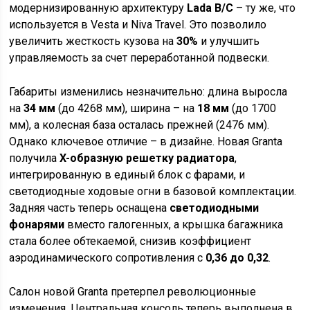
модернизированную архитектуру
Lada B/C
– ту же, что
используется в Vesta и Niva Travel. Это позволило
увеличить жесткость кузова на
30%
и улучшить
управляемость за счет переработанной подвески.
Габариты изменились незначительно: длина выросла
на
34 мм
(до 4268 мм), ширина – на
18 мм
(до 1700
мм), а колесная база осталась прежней (2476 мм).
Однако ключевое отличие – в дизайне. Новая Granta
получила
X-образную решетку радиатора
,
интегрированную в единый блок с фарами, и
светодиодные ходовые огни в базовой комплектации.
Задняя часть теперь оснащена
светодиодными
фонарями
вместо галогенных, а крышка багажника
стала более обтекаемой, снизив коэффициент
аэродинамического сопротивления с
0,36 до 0,32
.
Салон новой Granta претерпел революционные
изменения. Центральная консоль теперь выполнена в