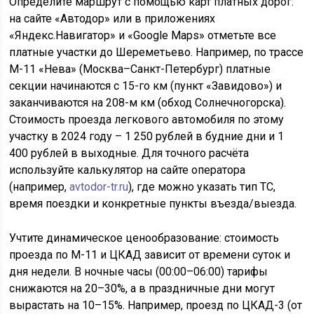
Определите маршрут с помощью карт платных дорог:
на сайте «Автодор» или в приложениях
«Яндекс.Навигатор» и «Google Maps» отметьте все
платные участки до Шереметьево. Например, по трассе
М-11 «Нева» (Москва–Санкт-Петербург) платные
секции начинаются с 15-го км (пункт «Завидово») и
заканчиваются на 208-м км (обход Солнечногорска).
Стоимость проезда легкового автомобиля по этому
участку в 2024 году – 1 250 рублей в будние дни и 1
400 рублей в выходные. Для точного расчёта
используйте калькулятор на сайте оператора
(например,
avtodor-tr.ru
), где можно указать тип ТС,
время поездки и конкретные пункты въезда/выезда.
Учтите динамическое ценообразование: стоимость
проезда по М-11 и ЦКАД зависит от времени суток и
дня недели. В ночные часы (00:00–06:00) тарифы
снижаются на 20–30%, а в праздничные дни могут
вырастать на 10–15%. Например, проезд по ЦКАД-3 (от