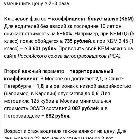
уменьшить цену в 2–3 раза.
Ключевой фактор –
коэффициент бонус-малус (КБМ)
.
Для водителей без аварий за последние 10 лет он
снижает стоимость на
5–50%
. Например, при КБМ 0,5 (5
класс) полис обойдётся в
735 рублей
, а при КБМ 2,45 (1
класс) – в
3 601 рубль
. Проверить свой КБМ можно на
сайте
Российского союза автостраховщиков (РСА)
.
Второй важный параметр –
территориальный
коэффициент
. В Москве он достигает
2,1
, в Санкт-
Петербурге –
1,8
, а в регионах с низкой аварийностью
(например, в Карелии) опускается до
0,6
. Для
мотоцикла 125 кубов в Москве минимальная
стоимость ОСАГО составит
3 087 рублей
, а в
Петрозаводске –
882 рубля
.
Возраст и стаж водителя также влияют на цену. Для
лиц младше 22 лет или со стажем менее 3 лет