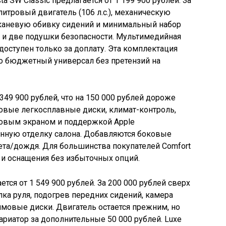
ta SW Classic предлагается от 1 199 900 рублей. За
литровый двигатель (106 л.с.), механическую
тканевую обивку сидений и минимальный набор
 и две подушки безопасности. Мультимедийная
 доступен только за доплату. Эта комплектация
но бюджетный универсал без претензий на
 349 900 рублей, что на 150 000 рублей дороже
овые легкосплавные диски, климат-контроль,
овым экраном и поддержкой Apple
шенную отделку салона. Добавляются боковые
ета/дождя. Для большинства покупателей Comfort
 и оснащения без избыточных опций.
тся от 1 549 900 рублей. За 200 000 рублей сверх
лка руля, подогрев передних сидений, камера
ймовые диски. Двигатель остается прежним, но
риатор за дополнительные 50 000 рублей. Luxe