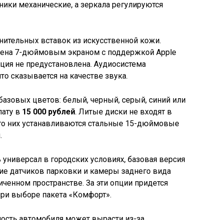
ики механические, а зеркала регулируются
лнительных вставок из искусственной кожи.
лена 7-дюймовым экраном с поддержкой Apple
гация не предустановлена. Аудиосистема
то сказывается на качестве звука.
базовых цветов: белый, черный, серый, синий или
лату в
15 000 рублей
. Литые диски не входят в
то них устанавливаются стальные 15-дюймовые
.
ь универсал в городских условиях, базовая версия
вие датчиков парковки и камеры заднего вида
ченном пространстве. За эти опции придется
ри выборе пакета «Комфорт».
имость автомобиля может вырасти из-за