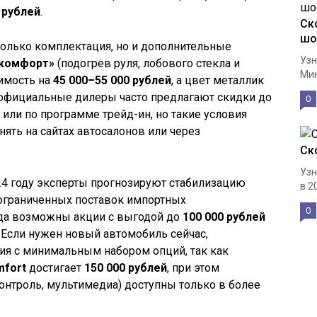
0 рублей
.
Ск
шо
олько комплектация, но и дополнительные
Узн
 комфорт»
(подогрев руля, лобового стекла и
Мин
имость на
45 000–55 000 рублей
, а цвет металлик
 официальные дилеры часто предлагают скидки до
0
 или по программе трейд-ин, но такие условия
нять на сайтах автосалонов или через
Ск
Узн
24 году эксперты прогнозируют стабилизацию
в 2
 ограниченных поставок импортных
0
да возможны акции с выгодой до
100 000 рублей
 Если нужен новый автомобиль сейчас,
ия с минимальным набором опций, так как
fort
достигает
150 000 рублей
, при этом
нтроль, мультимедиа) доступны только в более