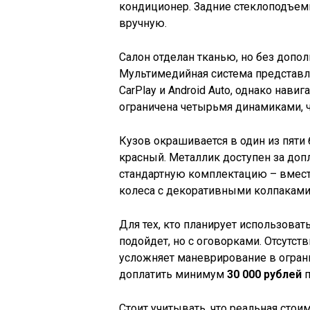
кондиционер. Задние стеклоподъемн
вручную.
Салон отделан тканью, но без допо
Мультимедийная система представ
CarPlay и Android Auto, однако нави
ограничена четырьмя динамиками, ч
Кузов окрашивается в один из пяти 
красный. Металлик доступен за доп
стандартную комплектацию – вмес
колеса с декоративными колпаками
Для тех, кто планирует использоват
подойдет, но с оговорками. Отсутст
усложняет маневрирование в ограни
доплатить минимум
30 000 рублей
п
Стоит учитывать, что реальная сто