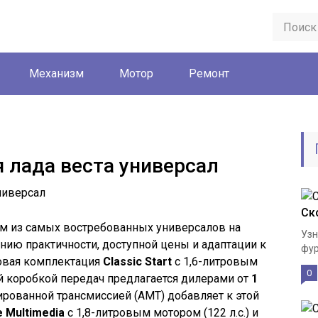
Механизм
Мотор
Ремонт
я лада веста универсал
Ск
им из самых востребованных универсалов на
Узн
нию практичности, доступной цены и адаптации к
фур
зовая комплектация
Classic Start
с 1,6-литровым
0
ой коробкой передач предлагается дилерами от
1
зированной трансмиссией (АМТ) добавляет к этой
e Multimedia
с 1,8-литровым мотором (122 л.с.) и