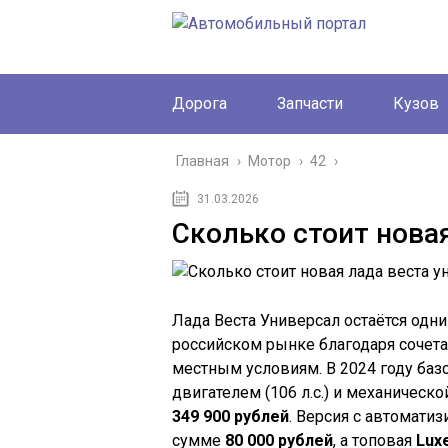
Дорога
Запчасти
Кузов
Главная
›
Мотор
›
42
›
31.03.2026
Сколько стоит нова
Лада Веста Универсал остаётся одн
российском рынке благодаря сочета
местным условиям. В 2024 году ба
двигателем (106 л.с.) и механическ
349 900 рублей
. Версия с автомати
сумме
80 000 рублей
, а топовая
Lux