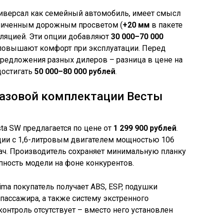
Универсал как семейный автомобиль, имеет смысл
еличенным дорожным просветом (
+20 мм
в пакете
оляцией. Эти опции добавляют
30 000–70 000
 повышают комфорт при эксплуатации. Перед
предложения разных дилеров – разница в цене на
достигать
50 000–80 000 рублей
.
базовой комплектации Весты
sta SW предлагается по цене от
1 299 900 рублей
.
ции с 1,6-литровым двигателем мощностью 106
дач. Производитель сохраняет минимальную планку
пность модели на фоне конкурентов.
ima покупатель получает ABS, ESP, подушки
пассажира, а также систему экстренного
нтроль отсутствует – вместо него установлен