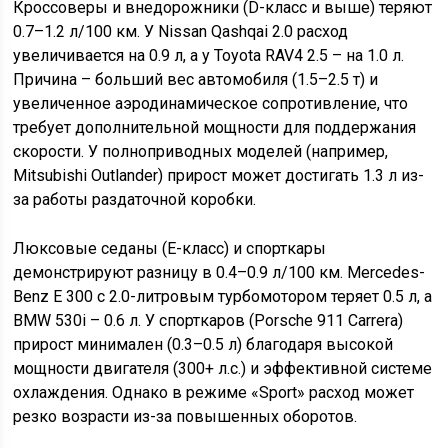
Кроссоверы и внедорожники (D-класс и выше) теряют
0.7–1.2 л/100 км. У Nissan Qashqai 2.0 расход
увеличивается на 0.9 л, а у Toyota RAV4 2.5 – на 1.0 л.
Причина – больший вес автомобиля (1.5–2.5 т) и
увеличенное аэродинамическое сопротивление, что
требует дополнительной мощности для поддержания
скорости. У полноприводных моделей (например,
Mitsubishi Outlander) прирост может достигать 1.3 л из-
за работы раздаточной коробки.
Люксовые седаны (E-класс) и спорткары
демонстрируют разницу в 0.4–0.9 л/100 км. Mercedes-
Benz E 300 с 2.0-литровым турбомотором теряет 0.5 л, а
BMW 530i – 0.6 л. У спорткаров (Porsche 911 Carrera)
прирост минимален (0.3–0.5 л) благодаря высокой
мощности двигателя (300+ л.с.) и эффективной системе
охлаждения. Однако в режиме «Sport» расход может
резко возрасти из-за повышенных оборотов.