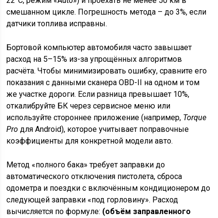
22°C, режим «Auto») и проехать не менее 50 км в
смешанном цикле. Погрешность метода – до 3%, если
датчики топлива исправны.
Бортовой компьютер автомобиля часто завышает
расход на 5–15% из-за упрощённых алгоритмов
расчёта. Чтобы минимизировать ошибку, сравните его
показания с данными сканера OBD-II на одном и том
же участке дороги. Если разница превышает 10%,
откалибруйте БК через сервисное меню или
используйте стороннее приложение (например,
Torque
Pro
для Android), которое учитывает поправочные
коэффициенты для конкретной модели авто.
Метод «полного бака» требует заправки до
автоматического отключения пистолета, сброса
одометра и поездки с включённым кондиционером до
следующей заправки «под горловину». Расход
вычисляется по формуле:
(объём заправленного