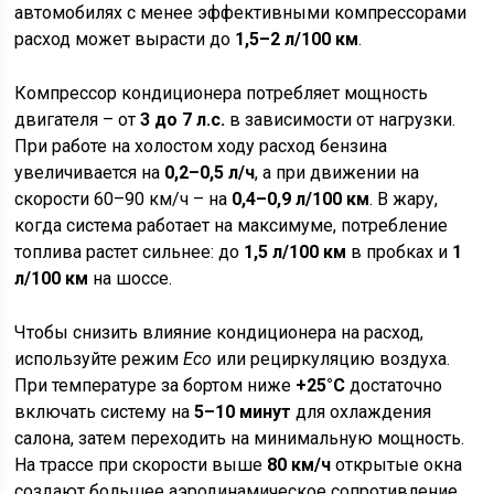
автомобилях с менее эффективными компрессорами
расход может вырасти до
1,5–2 л/100 км
.
Компрессор кондиционера потребляет мощность
двигателя – от
3 до 7 л.с.
в зависимости от нагрузки.
При работе на холостом ходу расход бензина
увеличивается на
0,2–0,5 л/ч
, а при движении на
скорости 60–90 км/ч – на
0,4–0,9 л/100 км
. В жару,
когда система работает на максимуме, потребление
топлива растет сильнее: до
1,5 л/100 км
в пробках и
1
л/100 км
на шоссе.
Чтобы снизить влияние кондиционера на расход,
используйте режим
Eco
или рециркуляцию воздуха.
При температуре за бортом ниже
+25°C
достаточно
включать систему на
5–10 минут
для охлаждения
салона, затем переходить на минимальную мощность.
На трассе при скорости выше
80 км/ч
открытые окна
создают большее аэродинамическое сопротивление,