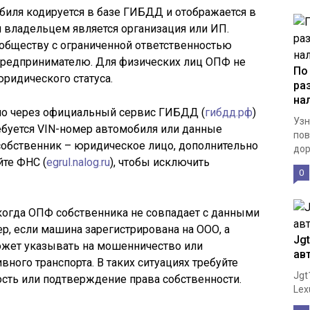
биля кодируется в базе ГИБДД и отображается в
 владельцем является организация или ИП.
 обществу с ограниченной ответственностью
редпринимателю. Для физических лиц ОПФ не
По
юридического статуса.
ра
на
о через официальный сервис ГИБДД (
гибдд.рф
)
Узн
ребуется VIN-номер автомобиля или данные
пов
 собственник – юридическое лицо, дополнительно
дор
йте ФНС (
egrul.nalog.ru
), чтобы исключить
0
когда ОПФ собственника не совпадает с данными
р, если машина зарегистрирована на ООО, а
Jg
может указывать на мошенничество или
ав
ного транспорта. В таких ситуациях требуйте
Jgt
сть или подтверждение права собственности.
Lex