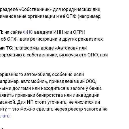
 разделе «Собственник» для юридических лиц
аименование организации и её ОПФ (например,
П:
на сайте
ФНС
введите ИНН или ОГРН
об ОПФ, дате регистрации и других реквизитах.
ии ТС:
платформы вроде «Автокод» или
ормацию о собственнике, включая его ОПФ, при
ержанного автомобиля, особенно если
Например, автомобиль, принадлежащий ООО,
ми долгами или находиться в залоге у банка.
вить признаки банкротства или ликвидации
ванной. Для ИП стоит уточнить, не числится ли
диту – это можно сделать через реестр залогов на
алаты
.