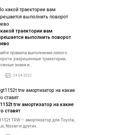
 какой траектории вам
зрешается выполнить поворот
лево
айте правила выполнения левого
орота: разрешенные траектории,
ожные знаки и...
24.04.2022
t1152t trw амортизатор на какие
то ставят
1152t TRW — амортизатор для Toyota,
us, Nissan и других...