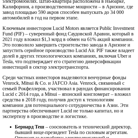
электромобилях. Штаб-квартира расположена в Ньюарке,
Калифорния, а производственные мощности – в Аризоне, где
завод площадью 590 акров способен выпускать до 34 000
автомобилей в год на первом этапе.
Ключевым инвестором Lucid Motors является Public Investment
Fund (PIF) – суверенный фонд Саудовской Аравии, который в
2021 году вложил $1,3 млрд в обмен на 61% акций компании.
Это позволило завершить строительство завода в Аризоне и
запустить серийное производство Lucid Air. PIF также владеет
долей в других технологических компаниях, включая Uber и
Tesla, что подтверждает его стратегию диверсификации
инвестиций в сектор электротранспорта.
Среди частных инвесторов выделяются венчурные фонды
Venrock, Mitsui & Co. и JAFCO Asia. Venrock, связанный с
семьей Рокфеллеров, участвовал в раундах финансирования
Lucid с 2014 года, а Mitsui – японский конгломерат – вложил
средства в 2018 году, получив доступ к технологиям
компании для потенциального сотрудничества в Азии. Эти
партнерства обеспечивают Lucid не только капитал, но и
экспертизу в производстве и логистике.
Бернард Теш
– сооснователь и технический директор,
бывший вице-президент Tesla по силовым агрегатам.
Отвечает за разработку электродвигателей и