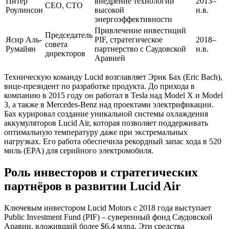
Питер
внедрение технологий
2013–
CEO, CTO
Роулинсон
высокой
н.в.
энергоэффективности
Привлечение инвестиций
Председатель
Ясир Аль-
PIF, стратегическое
2018–
совета
Румайян
партнерство с Саудовской
н.в.
директоров
Аравией
Техническую команду Lucid возглавляет Эрик Бах (Eric Bach),
вице-президент по разработке продукта. До прихода в
компанию в 2015 году он работал в Tesla над Model X и Model
3, а также в Mercedes-Benz над проектами электрификации.
Бах курировал создание уникальной системы охлаждения
аккумуляторов Lucid Air, которая позволяет поддерживать
оптимальную температуру даже при экстремальных
нагрузках. Его работа обеспечила рекордный запас хода в 520
миль (EPA) для серийного электромобиля.
Роль инвесторов и стратегических
партнёров в развитии Lucid Air
Ключевым инвестором Lucid Motors с 2018 года выступает
Public Investment Fund (PIF) – суверенный фонд Саудовской
Аравии, вложивший более $6,4 млрд. Эти средства