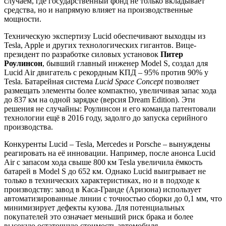
случаем, где государственный фонд не только вкладывает
средства, но и напрямую влияет на производственные
мощности.
Техническую экспертизу Lucid обеспечивают выходцы из
Tesla, Apple и других технологических гигантов. Вице-
президент по разработке силовых установок
Питер
Роулинсон
, бывший главный инженер Model S, создал для
Lucid Air двигатель с рекордным КПД – 95% против 90% у
Tesla. Батарейная система
Lucid Space Concept
позволяет
размещать элементы более компактно, увеличивая запас хода
до 837 км на одной зарядке (версия Dream Edition). Эти
решения не случайны: Роулинсон и его команда патентовали
технологии ещё в 2016 году, задолго до запуска серийного
производства.
Конкуренты Lucid – Tesla, Mercedes и Porsche – вынуждены
реагировать на её инновации. Например, после анонса Lucid
Air с запасом хода свыше 800 км Tesla увеличила ёмкость
батарей в Model S до 652 км. Однако Lucid выигрывает не
только в технических характеристиках, но и в подходе к
производству: завод в Каса-Гранде (Аризона) использует
автоматизированные линии с точностью сборки до 0,1 мм, что
минимизирует дефекты кузова. Для потенциальных
покупателей это означает меньший риск брака и более
высокую остаточную стоимость автомобиля.