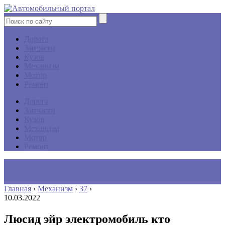
Дорога
Запчасти
Кузов
Механизм
Мотор
Ремонт
Дорога
Запчасти
Кузов
Механизм
Мотор
Ремонт
Главная
›
Механизм
›
37
›
10.03.2022
Люсид эйр электромобиль кто