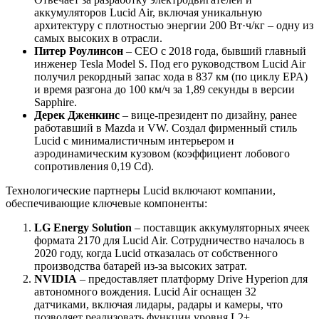
аккумуляторов Lucid Air, включая уникальную
архитектуру с плотностью энергии 200 Вт·ч/кг – одну из
самых высоких в отрасли.
Питер Роулинсон
– CEO с 2018 года, бывший главный
инженер Tesla Model S. Под его руководством Lucid Air
получил рекордный запас хода в 837 км (по циклу EPA)
и время разгона до 100 км/ч за 1,89 секунды в версии
Sapphire.
Дерек Дженкинс
– вице-президент по дизайну, ранее
работавший в Mazda и VW. Создал фирменный стиль
Lucid с минималистичным интерьером и
аэродинамическим кузовом (коэффициент лобового
сопротивления 0,19 Cd).
Технологические партнеры Lucid включают компании,
обеспечивающие ключевые компоненты:
LG Energy Solution
– поставщик аккумуляторных ячеек
формата 2170 для Lucid Air. Сотрудничество началось в
2020 году, когда Lucid отказалась от собственного
производства батарей из-за высоких затрат.
NVIDIA
– предоставляет платформу Drive Hyperion для
автономного вождения. Lucid Air оснащен 32
датчиками, включая лидары, радары и камеры, что
позволяет реализовать функции уровня L2+.