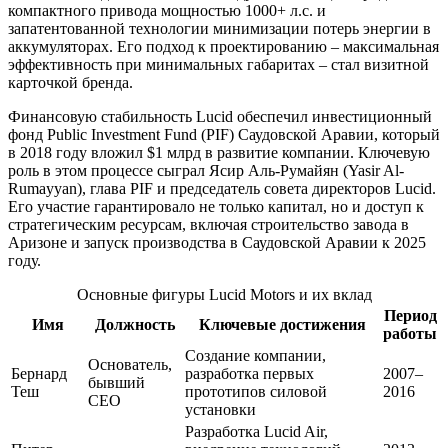
компактного привода мощностью 1000+ л.с. и
запатентованной технологии минимизации потерь энергии в
аккумуляторах. Его подход к проектированию – максимальная
эффективность при минимальных габаритах – стал визитной
карточкой бренда.
Финансовую стабильность Lucid обеспечил инвестиционный
фонд Public Investment Fund (PIF) Саудовской Аравии, который
в 2018 году вложил $1 млрд в развитие компании. Ключевую
роль в этом процессе сыграл Ясир Аль-Румайян (Yasir Al-
Rumayyan), глава PIF и председатель совета директоров Lucid.
Его участие гарантировало не только капитал, но и доступ к
стратегическим ресурсам, включая строительство завода в
Аризоне и запуск производства в Саудовской Аравии к 2025
году.
Основные фигуры Lucid Motors и их вклад
Период
Имя
Должность
Ключевые достижения
работы
Создание компании,
Основатель,
Бернард
разработка первых
2007–
бывший
Теш
прототипов силовой
2016
CEO
установки
Разработка Lucid Air,