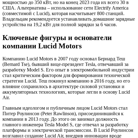
мощностью до 350 кВт, но на конец 2023 года их всего 30 в
США. Альтернатива – использование сети Electrify America
(совместимой с Lucid), которая насчитывает 800 станций.
Владельцам рекомендуется устанавливать домашние зарядные
устройства на 19,2 кВт для полной зарядки за 6 часов.
Ключевые фигуры и основатели
компании Lucid Motors
Компанию Lucid Motors в 2007 году основал Бернард Теш
(Bernard Tse), бывший вице-президент Tesla, отвечавший за
разработку Model S. Его опыт в электромобильной индустрии
стал критическим фактором для формирования технической
стратегии Lucid. Теш покинул компанию в 2016 году, но его
влияние сохранилось в архитектуре силовой установки и
аккумуляторных технологиях, которые легли в основу Lucid
Air.
Главным идеологом и публичным лицом Lucid Motors стал
Питер Роулинсон (Peter Rawlinson), присоединившийся к
компании в 2013 году. До этого он занимал должность
главного инженера Tesla Model S, где отвечал за разработку
платформы и электрической трансмиссии. В Lucid Роулинсон
возглавил создание Lucid Air, внедрив инновации вроде