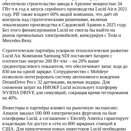
обеспечили строительство завода в Аризоне мощностью 34
ГВт·ч в год и запуск серийного производства Lucid Air в 2021
году. PIF также владеет 60% акций компании, что даёт ей
контроль над стратегическими решениями, включая
локализацию производства в Саудовской Аравии к 2025 году.
Без этого финансирования Lucid не смогла бы выйти на
рынок премиальных электромобилей, конкурируя с Tesla и
Mercedes-Benz.
Стратегические партнёры ускорили технологическое развитие
Lucid Air. Компания Samsung SDI поставляет батареи с
плотностью энергии 260 Вт·ч/кг – на 20% выше
среднеотраслевого показателя, что обеспечивает запас хода до
830 км на одной зарядке. Сотрудничество с Mobileye
позволило интегрировать систему автономного вождения
DreamDrive Pro с 32 датчиками, включая лидары. Для
снижения затрат на НИОКР Lucid использует платформу
NVIDIA DRIVE для симуляций, сокращая время тестирования
на 40%.
Инвесторы и партнёры влияют на рыночную экспансию:
Amazon заказал 100 000 электрических фургонов на базе
платформы Lucid, а соглашение с Electrify America гарантирует
владельцам Air доступ к сети из 800 зарядных станций в
США. Для привлечения новых инвесторов Lucid необходимо