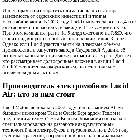
Инвесторам стоит обратить внимание на два фактора:
зависимость от саудовских инвестиций и темпы
масштабирования. В 2023 году Lucid выпустила всего 8,4 тыс.
автомобилей при мощности завода в 34 тыс. единиц в год.
При этом компания тратит $1,5 млрд ежегодно на R&D, что
ставит под вопрос её прибыльность в ближайшие 3–5 лет.
Однако если Lucid удастся выйти на плановые объёмы
производства и запустить завод в Саудовской Аравии, её
рыночная капитализация может вырасти в 2–3 раза. Для тех,
кто рассматривает долгосрочные вложения, акции Lucid
(LCID) остаются высокорисковым, но потенциально
высокодоходным активом.
Производитель электромобиля Lucid
Air: кто за ним стоит
Lucid Motors основана в 2007 году под названием Atieva
бывшим инженером Tesla и Oracle Бернардом Тешем и
предпринимателем Сэмом Венгом. Компания изначально
специализировалась на разработке аккумуляторных
технологий для электробусов и грузовиков, но в 2016 году
сменила стратегию, сосредоточившись на премиальных