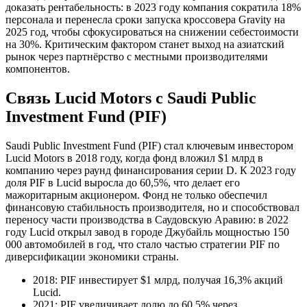
доказать рентабельность: в 2023 году компания сократила 18%
персонала и перенесла сроки запуска кроссовера Gravity на
2025 год, чтобы сфокусироваться на снижении себестоимости
на 30%. Критическим фактором станет выход на азиатский
рынок через партнёрство с местными производителями
компонентов.
Связь Lucid Motors с Saudi Public
Investment Fund (PIF)
Saudi Public Investment Fund (PIF) стал ключевым инвестором
Lucid Motors в 2018 году, когда фонд вложил $1 млрд в
компанию через раунд финансирования серии D. К 2023 году
доля PIF в Lucid выросла до 60,5%, что делает его
мажоритарным акционером. Фонд не только обеспечил
финансовую стабильность производителя, но и способствовал
переносу части производства в Саудовскую Аравию: в 2022
году Lucid открыл завод в городе Джубайль мощностью 150
000 автомобилей в год, что стало частью стратегии PIF по
диверсификации экономики страны.
2018: PIF инвестирует $1 млрд, получая 16,3% акций
Lucid.
2021: PIF увеличивает долю до 60,5% через