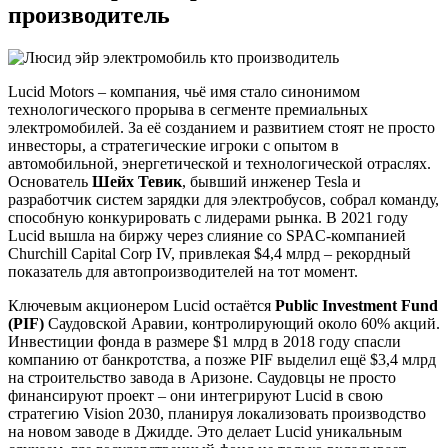
производитель
Lucid Motors – компания, чьё имя стало синонимом
технологического прорыва в сегменте премиальных
электромобилей. За её созданием и развитием стоят не просто
инвесторы, а стратегические игроки с опытом в
автомобильной, энергетической и технологической отраслях.
Основатель
Шейх Тевик
, бывший инженер Tesla и
разработчик систем зарядки для электробусов, собрал команду,
способную конкурировать с лидерами рынка. В 2021 году
Lucid вышла на биржу через слияние со SPAC-компанией
Churchill Capital Corp IV, привлекая $4,4 млрд – рекордный
показатель для автопроизводителей на тот момент.
Ключевым акционером Lucid остаётся
Public Investment Fund
(PIF)
Саудовской Аравии, контролирующий около 60% акций.
Инвестиции фонда в размере $1 млрд в 2018 году спасли
компанию от банкротства, а позже PIF выделил ещё $3,4 млрд
на строительство завода в Аризоне. Саудовцы не просто
финансируют проект – они интегрируют Lucid в свою
стратегию Vision 2030, планируя локализовать производство
на новом заводе в Джидде. Это делает Lucid уникальным