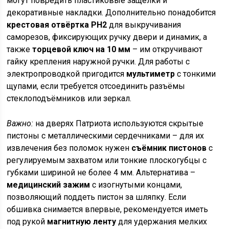
могут повредить пластиковые защёлки и
декоративные накладки. Дополнительно понадобится
крестовая отвёртка PH2
для выкручивания
саморезов, фиксирующих ручку двери и динамик, а
также
торцевой ключ на 10 мм
– им откручивают
гайку крепления наружной ручки. Для работы с
электропроводкой пригодится
мультиметр
с тонкими
щупами, если требуется отсоединить разъёмы
стеклоподъёмников или зеркал.
Важно:
на дверях Патриота используются скрытые
пистоны с металлическими сердечниками – для их
извлечения без поломок нужен
съёмник пистонов
с
регулируемым захватом или тонкие плоскогубцы с
губками шириной не более 4 мм. Альтернатива –
медицинский зажим
с изогнутыми концами,
позволяющий поддеть пистон за шляпку. Если
обшивка снимается впервые, рекомендуется иметь
под рукой
магнитную ленту
для удержания мелких