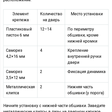
Элемент
Количество
Место установки
крепежа
на дверь
Пластиковый
12–14
По периметру
пистон 6 мм
обшивки, кроме
нижней кромки
Саморез
4
Крепление
4,2×16 мм
внутренней ручки
двери
Саморез
2
Фиксация динамика
3,5×12 мм
Металлическая
2
Нижняя часть
клипса
обшивки (у порога)
Начните установку с нижней части обшивки. Заведите
металлические клипсы в пазы на дверном каркасе,