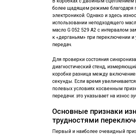
В коробках с двойным сцеплением (
более щадящем режиме благодаря 
электроникой. Однако и здесь изно
использовании неподходящего масла
масло G 052 529 A2 с интервалом з
к «дерганьям» при переключении и
передач.
Для проверки состояния синхрониз
диагностический стенд, измеряющи
коробке разница между включением
секунды. Если время увеличивается 
полевых условиях косвенным призн
передачи: это указывает на износ 
Основные признаки изн
трудностями переключ
Первый и наиболее очевидный приз