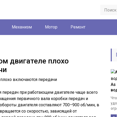
Механизм
Мотор
Ремонт
ом двигателе плохо
чи
As
во
 передач при работающем двигателе чаще всего
Что
вращения первичного вала коробки передач и
удо
 обороты двигателя составляют 700–900 об/мин, в
огр
вращается со скоростью, зависящей от