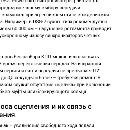
DSG, Powershift) синхронизаторы работают в
предварительному выбору передачи
с возможен при агрессивном стиле вождения или
. Например, в DSG-7 сухого типа рекомендуется
амены 60 000 км – нарушение регламента приводит
 ускоренному износу синхронизаторов четных
аторов без разбора КПП можно использовать
й время переключения передач. На исправной
 первой и пятой передачи не превышает 0,2
до 0,5 секунды и более – требуется ремонт. В
аком служит отсутствие «щелчка» при включении
зубьев муфты или блокирующего кольца.
оса сцепления и их связь с
ения
нак – увеличение свободного хода педали