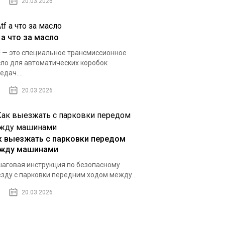
20.03.2026
 a что за масло
 — это специальное трансмиссионное
ло для автоматических коробок
едач....
20.03.2026
к выезжать с парковки передом
жду машинами
аговая инструкция по безопасному
зду с парковки передним ходом между...
20.03.2026