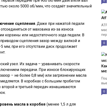
 первой передаче при 900 об/мин двигателя вал
0
тью около 5000 об/мин, что создаёт значительный
Atf
ючение сцепления
. Даже при нажатой педали
ATF
тсоединяться от маховика из-за износа
мас
 корзины или недостаточного хода педали. В
пер
 приводом сцепления зазор между вилкой и
0
 мм; при его отсутствии диск продолжает
нт.
ский узел. Их задача – уравнивать скорости
Ка
ключением передачи. При износе блокирующих
ме
азор – не более 0,8 мм) или загрязнении масла
Пош
амедляется. В коробках с большим пробегом
вые
 второй и третьей передач изнашиваются
0
ок.
уровень масла в коробке
(менее 1,5 л для