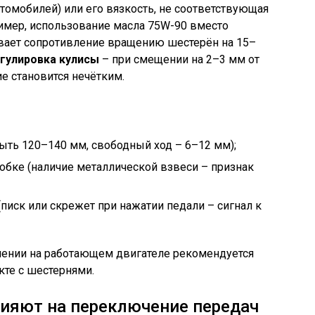
омобилей) или его вязкость, не соответствующая
имер, использование масла 75W-90 вместо
вает сопротивление вращению шестерён на 15–
егулировка кулисы
– при смещении на 2–3 мм от
е становится нечётким.
ыть 120–140 мм, свободный ход – 6–12 мм);
робке (наличие металлической взвеси – признак
иск или скрежет при нажатии педали – сигнал к
чении на работающем двигателе рекомендуется
кте с шестернями.
ияют на переключение передач