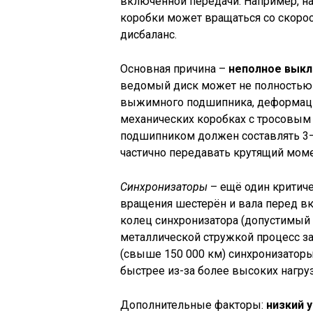
включённой передачи. Например, на
коробки может вращаться со скорос
дисбаланс.
Основная причина –
неполное выкл
ведомый диск может не полностью о
выжимного подшипника, деформации
механических коробках с тросовым
подшипником должен составлять 3–5
частично передавать крутящий моме
Синхронизаторы
– ещё один критиче
вращения шестерён и вала перед в
колец синхронизатора (допустимый з
металлической стружкой процесс з
(свыше 150 000 км) синхронизаторы
быстрее из-за более высоких нагруз
Дополнительные факторы:
низкий 