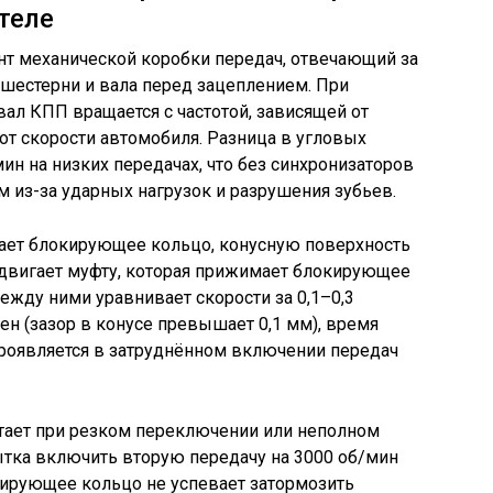
теле
т механической коробки передач, отвечающий за
шестерни и вала перед зацеплением. При
ал КПП вращается с частотой, зависящей от
 от скорости автомобиля. Разница в угловых
ин на низких передачах, что без синхронизаторов
из-за ударных нагрузок и разрушения зубьев.
ает блокирующее кольцо, конусную поверхность
сдвигает муфту, которая прижимает блокирующее
ежду ними уравнивает скорости за 0,1–0,3
ен (зазор в конусе превышает 0,1 мм), время
проявляется в затруднённом включении передач
стает при резком переключении или неполном
тка включить вторую передачу на 3000 об/мин
окирующее кольцо не успевает затормозить