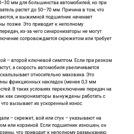
20–30 мм для большинства автомобилей, но при
затель растет до 50–70 мм. Причина в том, что
аются, и выжимной подшипник начинает
ны позже. Это приводит к неполному
ередач, из-за чего синхронизаторы не могут
ключение сопровождается скрежетом или требует
ой – второй ключевой симптом. Если при резком
астут, а скорость автомобиля увеличивается
оскальзывает относительно маховика. Это
ины фрикционных накладок (менее 0,3 мм
стей. В таких условиях переключение передач на
так как синхронизаторы вынуждены работать с
что вызывает их ускоренный износ.
ли – скрежет, вой или стук – указывают на
 или корзиной. Если подшипник изношен, он
орзины, что приводит к неполному размыканию