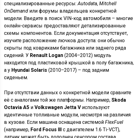
специализированные ресурсы:
Autodata
,
Mitchell
OnDemand
или форумы владельцев конкретной
модели. Введите в поиск VIN-код автомобиля – многие
онлайн-сервисы предоставляют детализированные
схемы компонентов. Если документация отсутствует,
изучите расположение лючков доступа: они обычно
скрыты под ковриками багажника или заднего ряда
сидений. У
Renault Logan
(2004–2012) модуль
находится под пластиковой крышкой в полу багажника,
а у
Hyundai Solaris
(2010–2017) – под задним
сиденьем.
При отсутствии данных о конкретной модели сравните
её с аналогами той же платформы. Например,
Skoda
Octavia A5
и
Volkswagen Jetta V
используют
идентичные топливные модули, несмотря на различия
в кузове. Если машина оснащена системой
FlexFuel
(например,
Ford Focus III
с двигателем 1.6 Ti-VCT),
датчик может быть дополнен сенсором состава