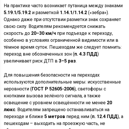
На практике часто возникает путаница между знаками
5.19.1/5.19.2
и разметкой
1.14.1/1.14.2
(«зебра»).
Однако даже при отсутствии разметки знак сохраняет
свою силу. Водителям рекомендуется снижать
скорость до
20–30 км/ч
при подъезде к переходу,
особенно в условиях ограниченной видимости или в
тёмное время суток. Пешеходам же следует помнить:
переход вне обозначенных зон (
п. 4.3 ПДД
)
увеличивает риск ДТП в
3–5 раз
.
Для повышения безопасности на переходах
используются дополнительные меры: искусственные
неровности (
ГОСТ Р 52605-2006
), светофоры с
кнопками вызова зелёного сигнала, а также
освещение с уровнем освещённости не менее
20
люкс
. Водителям запрещено останавливаться на
переходе и ближе
5 метров
перед ним (
п. 12.4 ПДД
), а
пешеходам – выходить на проезжую часть, не