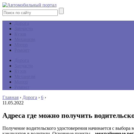
Дорога
Запчасти
Кузов
Механизм
Мотор
Ремонт
Дорога
Запчасти
Кузов
Механизм
Мотор
Ремонт
Главная
›
Дорога
›
6
›
11.05.2022
Адреса где можно получить водительско
Получение водительского удостоверения начинается с выбора м
кандидатов в водители. Основные пункты –
межрайонные рег