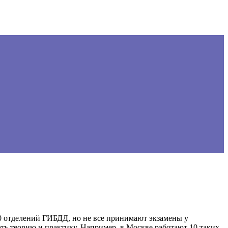
00 отделений ГИБДД, но не все принимают экзамены у
ать теорию и практику. Например, в Москве работают 10 таких