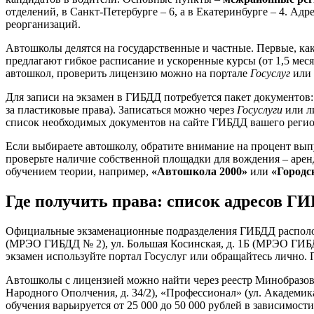
отделений, в Санкт-Петербурге – 6, а в Екатеринбурге – 4. А
реорганизаций.
Автошколы делятся на государственные и частные. Первые, как 
предлагают гибкое расписание и ускоренные курсы (от 1,5 мес
автошкол, проверить лицензию можно на портале
Госуслуг
или 
Для записи на экзамен в ГИБДД потребуется пакет документов:
за пластиковые права). Записаться можно через
Госуслуги
или ли
список необходимых документов на сайте ГИБДД вашего регион
Если выбираете автошколу, обратите внимание на процент выпу
проверьте наличие собственной площадки для вождения – арен
обучением теории, например,
«Автошкола 2000»
или
«Городс
Где получить права: список адресов Г
Официальные экзаменационные подразделения ГИБДД расположе
(МРЭО ГИБДД № 2), ул. Большая Косинская, д. 1Б (МРЭО ГИБДД 
экзамен используйте портал Госуслуг или обращайтесь лично. 
Автошколы с лицензией можно найти через реестр Минобразова
Народного Ополчения, д. 34/2), «Профессионал» (ул. Академика
обучения варьируется от 25 000 до 50 000 рублей в зависимо