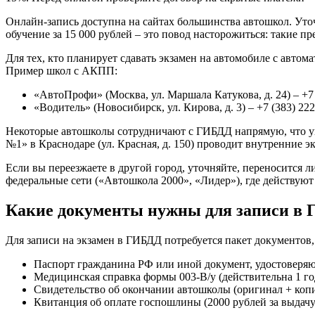
Онлайн-запись доступна на сайтах большинства автошкол. Уточ
обучение за 15 000 рублей – это повод насторожиться: такие 
Для тех, кто планирует сдавать экзамен на автомобиле с авто
Пример школ с АКПП:
«АвтоПрофи» (Москва, ул. Маршала Катукова, д. 24) – +7 
«Водитель» (Новосибирск, ул. Кирова, д. 3) – +7 (383) 222
Некоторые автошколы сотрудничают с ГИБДД напрямую, что упр
№1» в Краснодаре (ул. Красная, д. 150) проводит внутренние 
Если вы переезжаете в другой город, уточняйте, переносится 
федеральные сети («Автошкола 2000», «Лидер»), где действуют
Какие документы нужны для записи в 
Для записи на экзамен в ГИБДД потребуется пакет документов, 
Паспорт гражданина РФ или иной документ, удостоверяю
Медицинская справка формы 003-В/у (действительна 1 год
Свидетельство об окончании автошколы (оригинал + копи
Квитанция об оплате госпошлины (2000 рублей за выдачу