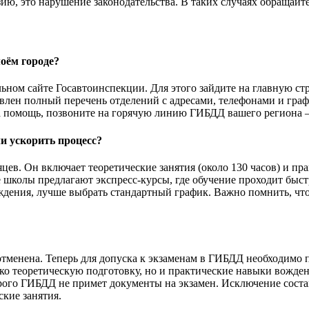
ию, это нарушение законодательства. В таких случаях обращайте
оём городе?
м сайте Госавтоинспекции. Для этого зайдите на главную стран
тавлен полный перечень отделений с адресами, телефонами и гр
а помощь, позвоните на горячую линию ГИБДД вашего региона —
и ускорить процесс?
яцев. Он включает теоретические занятия (около 130 часов) и пр
школы предлагают экспресс-курсы, где обучение проходит быстр
ождения, лучше выбрать стандартный график. Важно помнить, чт
 отменена. Теперь для допуска к экзаменам в ГИБДД необходимо
ько теоретическую подготовку, но и практические навыки вожде
рого ГИБДД не примет документы на экзамен. Исключение состав
кие занятия.