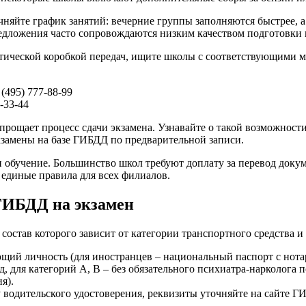
няйте график занятий: вечерние группы заполняются быстрее, а 
предложения часто сопровождаются низким качеством подготовки
матической коробкой передач, ищите школы с соответствующими м
(495) 777-88-99
-33-44
ощает процесс сдачи экзамена. Узнавайте о такой возможности
экзамены на базе ГИБДД по предварительной записи.
ли обучение. Большинство школ требуют доплату за перевод доку
 единые правила для всех филиалов.
ГИБДД на экзамен
состав которого зависит от категории транспортного средства и
щий личность (для иностранцев – национальный паспорт с нота
, для категорий A, B – без обязательного психиатра-нарколога п
я).
 водительского удостоверения, реквизиты уточняйте на сайте Г