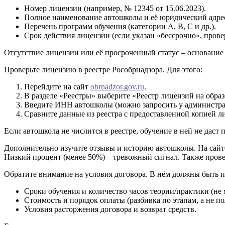
Номер лицензии (например, № 12345 от 15.06.2023).
Полное наименование автошколы и её юридический адре
Перечень программ обучения (категории A, B, C и др.).
Срок действия лицензии (если указан «бессрочно», провер
Отсутствие лицензии или её просроченный статус – основание д
Проверьте лицензию в реестре Рособрнадзора. Для этого:
Перейдите на сайт
obrnadzor.gov.ru
.
В разделе «Реестры» выберите «Реестр лицензий на образ
Введите ИНН автошколы (можно запросить у администрац
Сравните данные из реестра с предоставленной копией л
Если автошкола не числится в реестре, обучение в ней не даст 
Дополнительно изучите отзывы и историю автошколы. На сай
Низкий процент (менее 50%) – тревожный сигнал. Также прове
Обратите внимание на условия договора. В нём должны быть 
Сроки обучения и количество часов теории/практики (не м
Стоимость и порядок оплаты (разбивка по этапам, а не по
Условия расторжения договора и возврат средств.