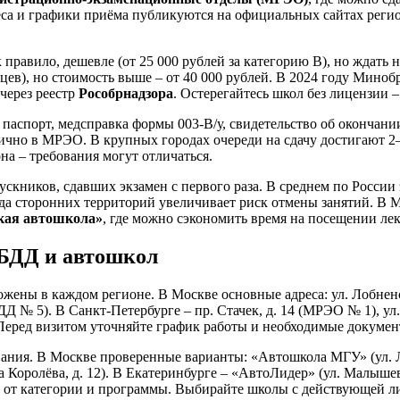
дреса и графики приёма публикуются на официальных сайтах рег
правило, дешевле (от 25 000 рублей за категорию B), но ждать 
яцев), но стоимость выше – от 40 000 рублей. В 2024 году Мино
через реестр
Рособрнадзора
. Остерегайтесь школ без лицензии 
 паспорт, медсправка формы 003-В/у, свидетельство об окончан
чно в МРЭО. В крупных городах очереди на сдачу достигают 2–3
а – требования могут отличаться.
скников, сдавших экзамен с первого раза. В среднем по России 
да сторонних территорий увеличивает риск отмены занятий. В 
кая автошкола»
, где можно сэкономить время на посещении ле
ИБДД и автошкол
ны в каждом регионе. В Москве основные адреса: ул. Лобненс
№ 5). В Санкт-Петербурге – пр. Стачек, д. 14 (МРЭО № 1), ул.
Перед визитом уточняйте график работы и необходимые документы
ния. В Москве проверенные варианты: «Автошкола МГУ» (ул. Ло
 Королёва, д. 12). В Екатеринбурге – «АвтоЛидер» (ул. Малышева
сти от категории и программы. Выбирайте школы с действующей