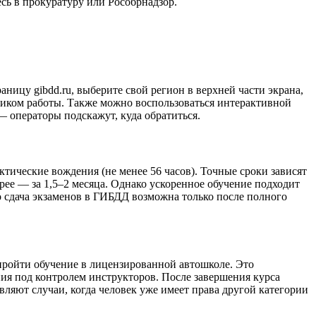
сь в прокуратуру или Рособрнадзор.
ицу gibdd.ru, выберите свой регион в верхней части экрана,
афиком работы. Также можно воспользоваться интерактивной
 операторы подскажут, куда обратиться.
актические вождения (не менее 56 часов). Точные сроки зависят
ее — за 1,5–2 месяца. Однако ускоренное обучение подходит
о сдача экзаменов в ГИБДД возможна только после полного
 пройти обучение в лицензированной автошколе. Это
ния под контролем инструкторов. После завершения курса
ляют случаи, когда человек уже имеет права другой категории