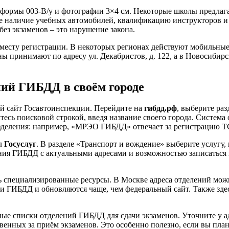
а формы 003-В/у и фотографии 3×4 см. Некоторые школы предлаг
те наличие учебных автомобилей, квалификацию инструкторов и
ез экзаменов – это нарушение закона.
есту регистрации. В некоторых регионах действуют мобильные 
принимают по адресу ул. Декабристов, д. 122, а в Новосибирске
ний ГИБДД в своём городе
й сайт Госавтоинспекции. Перейдите на
гибдд.рф
, выберите ра
есь поисковой строкой, введя название своего города. Система 
зделения: например, «МРЭО ГИБДД» отвечает за регистрацию ТС
ал
Госуслуг
. В разделе «Транспорт и вождение» выберите услугу,
ия ГИБДД с актуальными адресами и возможностью записаться на
ь специализированные ресурсы. В Москве адреса отделений мож
ми ГИБДД и обновляются чаще, чем федеральный сайт. Также зде
е списки отделений ГИБДД для сдачи экзаменов. Уточните у адм
твенных за приём экзаменов. Это особенно полезно, если вы пла