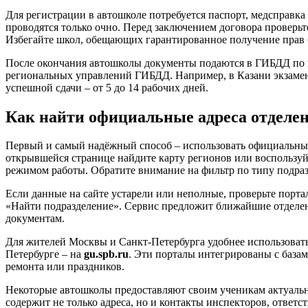
Для регистрации в автошколе потребуется паспорт, медсправк
проводятся только очно. Перед заключением договора проверь
Избегайте школ, обещающих гарантированное получение прав б
После окончания автошколы документы подаются в ГИБДД по м
региональных управлений ГИБДД. Например, в Казани экзамены 
успешной сдачи – от 5 до 14 рабочих дней.
Как найти официальные адреса отделе
Первый и самый надёжный способ – использовать официальны
открывшейся странице найдите карту регионов или воспользуйт
режимом работы. Обратите внимание на фильтр по типу подра
Если данные на сайте устарели или неполные, проверьте порт
«Найти подразделение». Сервис предложит ближайшие отделен
документам.
Для жителей Москвы и Санкт-Петербурга удобнее использоват
Петербурге – на
gu.spb.ru
. Эти порталы интегрированы с база
ремонта или праздников.
Некоторые автошколы предоставляют своим ученикам актуальны
содержит не только адреса, но и контакты инспекторов, ответс