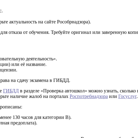
с.
ьте актуальность на сайте Рособрнадзора).
ля отказа от обучения. Требуйте оригинал или заверенную копию
овательную деятельность».
ии) или её название.
ицензии.
права на сдачу экзамена в ГИБДД.
те
ГИБДД
в разделе «Проверка автошкол» можно узнать, сколько
рьте наличие жалоб на порталах
Роспотребнадзора
или
Госуслуг
.
прописаны:
енее 130 часов для категории B).
лная предоплата).