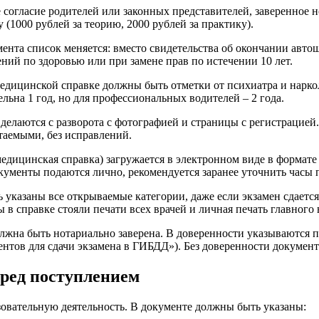
огласие родителей или законных представителей, заверенное но
 (1000 рублей за теорию, 2000 рублей за практику).
ента список меняется: вместо свидетельства об окончании автошк
ний по здоровью или при замене прав по истечении 10 лет.
медицинской справке должны быть отметки от психиатра и наркол
ьна 1 год, но для профессиональных водителей – 2 года.
делаются с разворота с фотографией и страницы с регистрацией
аемыми, без исправлений.
 медицинская справка) загружается в электронном виде в формат
кументы подаются лично, рекомендуется заранее уточнить часы 
указаны все открываемые категории, даже если экзамен сдается 
ы в справке стояли печати всех врачей и личная печать главног
лжна быть нотариально заверена. В доверенности указываются п
нтов для сдачи экзамена в ГИБДД»). Без доверенности документ
ред поступлением
овательную деятельность. В документе должны быть указаны: