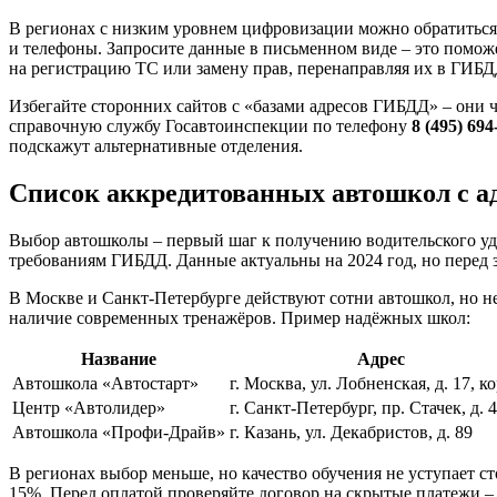
В регионах с низким уровнем цифровизации можно обратитьс
и телефоны. Запросите данные в письменном виде – это помо
на регистрацию ТС или замену прав, перенаправляя их в ГИБД
Избегайте сторонних сайтов с «базами адресов ГИБДД» – они 
справочную службу Госавтоинспекции по телефону
8 (495) 694
подскажут альтернативные отделения.
Список аккредитованных автошкол с а
Выбор автошколы – первый шаг к получению водительского удо
требованиям ГИБДД. Данные актуальны на 2024 год, но перед 
В Москве и Санкт-Петербурге действуют сотни автошкол, но не
наличие современных тренажёров. Пример надёжных школ:
Название
Адрес
Автошкола «Автостарт»
г. Москва, ул. Лобненская, д. 17, ко
Центр «Автолидер»
г. Санкт-Петербург, пр. Стачек, д. 
Автошкола «Профи-Драйв»
г. Казань, ул. Декабристов, д. 89
В регионах выбор меньше, но качество обучения не уступает 
15%. Перед оплатой проверяйте договор на скрытые платежи –