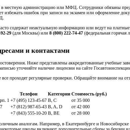
я в местную администрацию или МФЦ. Сотрудники обязаны пре
жет избежать ошибок при записи на экзамен или оформление до
Д.
часто содержат неактуальную информацию или ведут на платные 
-92-29
(для Москвы) или
8 (800) 222-74-47
(федеральная горячая 
дресами и контактами
стоверения. Ниже представлены аккредитованные учебные завед
записью уточняйте наличие лицензии на сайте Госавтоинспекци
 все проходят регулярные проверки. Обращайте внимание на отз
Телефон
Категории
Стоимость (руб.)
рп. 1
+7 (495) 123-45-67
B, C
от 35 000
47
+7 (812) 987-65-43
B, A, D
от 42 000
+7 (843) 555-10-20
B, BE
от 28 000
столичным аналогам. Например, в Екатеринбурге и Новосибирске
 некоторые школы включают дополнительные сборы за бензин ил