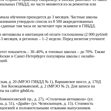
иональных ГИБДД, но часто меняются из-за ремонтов или
начала обучения приходится до 3 месяцев. Частные школы
бразования утвердило список из 8 500 аккредитованных
– сданные там часы не засчитают при экзамене в ГИБДД.
ии автошколы и квитанция об оплате госпошлины (2 000 рублей
 месяцев, в регионах – 1–2 недели. Перед визитом уточните
этот показатель – 30–40%, в топовых школах – до 70%. Также
Москве и Санкт-Петербурге популярны школы с онлайн-
кций.
кая, д. 20 (МРЭО ГИБДД № 1), Варшавское шоссе, д. 170Д
 Зои Космодемьянской, д. 2 (МРЭО № 2). Для записи на
 на сайте gibdd.ru.
моносовский пр., д. 27), «Столичная автошкола» (ул.
, д. 51), «Драйв» (ул. Челюскинцев, д. 15). Стоимость
 лицензией и положительными отзывами выпускников.