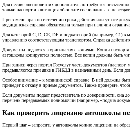
Для несовершеннолетних дополнительно требуется письменное с
только паспорт и квитанция об оплате госпошлины за пересдачу
При замене прав по истечении срока действия или утрате докум
медицинская справка обязательна только при наличии ограниче
Для категорий C, D, CE, DE и подкатегорий (например, C1) в 
управлению соответствующим транспортом. Справка действител
Документы подаются в оригиналах с копиями. Копии паспорта 
автошколы копируются полностью. Все копии должны быть чит
При записи через портал Госуслуг часть документов (паспорт,
предъявляются при явке в ГИБДД в назначенный день. Если до
Особое внимание – к медицинской справке. В ней должны быть 
приведет к отказу в приеме документов. Также проверьте, чтоб
Если документы подает представитель по доверенности, она до
перечень передаваемых полномочий (например, «подача докуме
Как проверить лицензию автошколы пе
Первый шаг – запросить у автошколы копию лицензии на образ