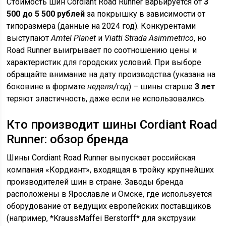
Стоимость шин Cordiant Road Runner варьируется от
3
500 до 5 500 рублей
за покрышку в зависимости от
типоразмера (данные на 2024 год). Конкурентами
выступают
Amtel Planet
и
Viatti Strada Asimmetrico
, но
Road Runner выигрывает по соотношению цены и
характеристик для городских условий. При выборе
обращайте внимание на дату производства (указана на
боковине в формате
неделя/год
) – шины старше
3 лет
теряют эластичность, даже если не использовались.
Кто производит шины Cordiant Road
Runner: обзор бренда
Шины Cordiant Road Runner выпускает российская
компания «Кордиант», входящая в тройку крупнейших
производителей шин в стране. Заводы бренда
расположены в Ярославле и Омске, где используется
оборудование от ведущих европейских поставщиков
(например, *KraussMaffei Berstorff* для экструзии