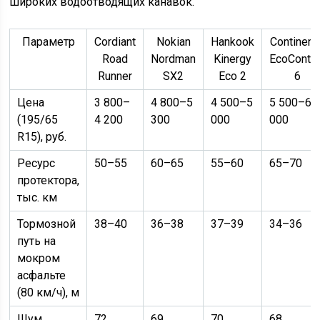
широких водоотводящих канавок.
Параметр
Cordiant
Nokian
Hankook
Continent
Road
Nordman
Kinergy
EcoConta
Runner
SX2
Eco 2
6
Цена
3 800–
4 800–5
4 500–5
5 500–6
(195/65
4 200
300
000
000
R15), руб.
Ресурс
50–55
60–65
55–60
65–70
протектора,
тыс. км
Тормозной
38–40
36–38
37–39
34–36
путь на
мокром
асфальте
(80 км/ч), м
Шум
72
69
70
68