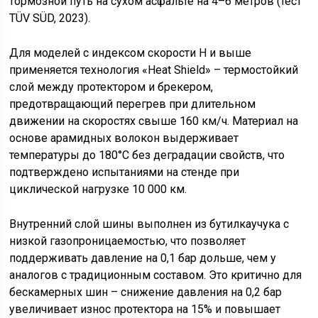
тормозной путь на сухом асфальте на 4–6 метров (тест
TÜV SÜD, 2023).
Для моделей с индексом скорости H и выше
применяется технология «Heat Shield» – термостойкий
слой между протектором и брекером,
предотвращающий перегрев при длительном
движении на скоростях свыше 160 км/ч. Материал на
основе арамидных волокон выдерживает
температуры до 180°C без деградации свойств, что
подтверждено испытаниями на стенде при
циклической нагрузке 10 000 км.
Внутренний слой шины выполнен из бутилкаучука с
низкой газопроницаемостью, что позволяет
поддерживать давление на 0,1 бар дольше, чем у
аналогов с традиционным составом. Это критично для
бескамерных шин – снижение давления на 0,2 бар
увеличивает износ протектора на 15% и повышает