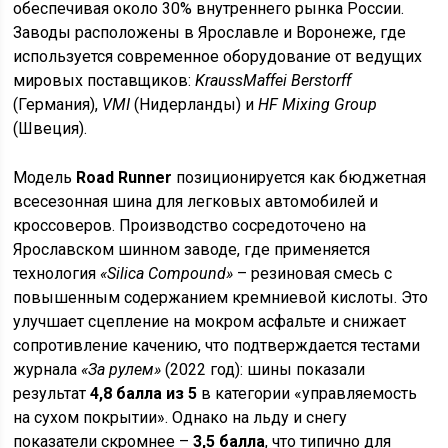
обеспечивая около 30% внутреннего рынка России.
Заводы расположены в Ярославле и Воронеже, где
используется современное оборудование от ведущих
мировых поставщиков:
KraussMaffei Berstorff
(Германия),
VMI
(Нидерланды) и
HF Mixing Group
(Швеция).
Модель
Road Runner
позиционируется как бюджетная
всесезонная шина для легковых автомобилей и
кроссоверов. Производство сосредоточено на
Ярославском шинном заводе, где применяется
технология
«Silica Compound»
– резиновая смесь с
повышенным содержанием кремниевой кислоты. Это
улучшает сцепление на мокром асфальте и снижает
сопротивление качению, что подтверждается тестами
журнала
«За рулем»
(2022 год): шины показали
результат
4,8 балла из 5
в категории «управляемость
на сухом покрытии». Однако на льду и снегу
показатели скромнее –
3,5 балла
, что типично для