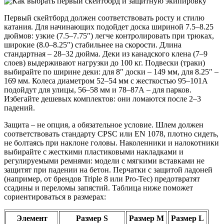
Первый скейтборд должен соответствовать росту и стилю
катания. Для начинающих подойдет доска шириной 7.5–8.25
дюймов: узкие (7.5–7.75″) легче контролировать при трюках,
широкие (8.0–8.25″) стабильнее на скорости. Длина
стандартная – 28–32 дюйма. Деки из канадского клена (7–9
слоев) выдерживают нагрузки до 100 кг. Подвески (траки)
выбирайте по ширине деки: для 8″ доски – 149 мм, для 8.25″ –
169 мм. Колеса диаметром 52–54 мм с жесткостью 95–101А
подойдут для улицы, 56–58 мм и 78–87А – для парков.
Избегайте дешевых комплектов: они ломаются после 2–3
падений.
Защита – не опция, а обязательное условие. Шлем должен
соответствовать стандарту CPSC или EN 1078, плотно сидеть,
не болтаясь при наклоне головы. Наколенники и налокотники
выбирайте с жесткими пластиковыми накладками и
регулируемыми ремнями: модели с мягкими вставками не
защитят при падении на бетон. Перчатки с защитой ладоней
(например, от брендов Triple 8 или Pro-Tec) предотвратят
ссадины и переломы запястий. Таблица ниже поможет
сориентироваться в размерах:
Элемент
Размер S
Размер M
Размер L