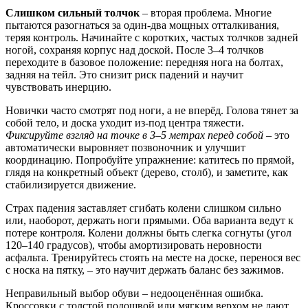
Слишком сильный толчок
– вторая проблема. Многие
пытаются разогнаться за один-два мощных отталкивания,
теряя контроль. Начинайте с коротких, частых толчков задней
ногой, сохраняя корпус над доской. После 3–4 толчков
переходите в базовое положение: передняя нога на болтах,
задняя на тейл. Это снизит риск падений и научит
чувствовать инерцию.
Новички часто смотрят под ноги, а не вперёд. Голова тянет за
собой тело, и доска уходит из-под центра тяжести.
Фиксируйте взгляд на точке в 3–5 метрах перед собой
– это
автоматически выровняет позвоночник и улучшит
координацию. Попробуйте упражнение: катитесь по прямой,
глядя на конкретный объект (дерево, столб), и заметите, как
стабилизируется движение.
Страх падения заставляет сгибать колени слишком сильно
или, наоборот, держать ноги прямыми. Оба варианта ведут к
потере контроля. Колени должны быть слегка согнуты (угол
120–140 градусов), чтобы амортизировать неровности
асфальта. Тренируйтесь стоять на месте на доске, перенося вес
с носка на пятку, – это научит держать баланс без зажимов.
Неправильный выбор обуви – недооценённая ошибка.
Кроссовки с толстой подошвой или мягким верхом не дают