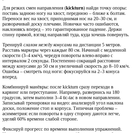
Для резких смен направления (
kickturn
) найди точку опоры:
поставь заднюю ногу на хвост, переднюю – ближе к болтам.
Переноси вес на хвост, приподнимая нос на 20–30 см, и
разворачивай доску плечами. Новички часто ошибаются,
наклоняясь вперед – это гарантированное падение. Держи
спину прямой, взгляд направляй туда, куда хочешь повернуть.
Тренируй
слалом между конусами
на дистанции 5 метров.
Расставь маркеры через каждые 80 см. Начинай с медленной
скорости (3–4 км/ч), чередуя повороты влево-вправо с
интервалом 2 секунды. Постепенно сокращай расстояние
между конусами до 50 см и увеличивай скорость до 8–10 км/ч.
Ошибка – смотреть под ноги: фокусируйся на 2–3 конуса
вперед.
Комбинируй манёвры: после kickturn сразу переходи в
карвинг или переступание. Например, развернись на 180
градусов, затем выполни 3–4 tic-tac в новом направлении.
Записывай тренировки на видео: анализируй угол наклона
доски, положение стоп и корпуса. Типичная проблема –
асимметрия: если повороты в одну сторону даются легче,
уделяй 60% времени слабой стороне.
Фиксируй прогресс по времени выполнения упражнений.