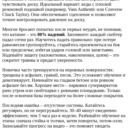
чувствовать доску. Идеальный вариант: кеды с плоской
резиновой подошвой (например, Vans Authentic или Converse
Chuck Taylor). Они обеспечивают сцепление и позволяют
точнее контролировать давление на доску.
Многие бросают попытки после первых неудач, не понимая,
что катание – это
80% падений
. Запомните: каждый скейтер
падал сотни раз. Научитесь падать правильно: при потере
равновесия группируйтесь, старайтесь приземлиться на бок
или предплечье, избегая ударов головой или запястьями.
Надевайте защиту (налокотники, наколенники, шлем) – это
сократит травмы и придаст уверенности.
Новички часто тренируются на неровных поверхностях:
трещины в асфальте, гравий, песок. Это усложняет обучение и
демотивирует. Начинайте на гладком бетоне или ровном
асфальте без ям. Хорошее место – парковки супермаркетов
рано утром или скейтпарки с ровными площадками. Только
после освоения базы переходите на более сложные покрытия.
Последняя ошибка – отсутствие системы. Катайтесь
регулярно, но не перегружайтесь: 30–40 минут ежедневно
эффективнее, чем 3 часа раз в неделю. Разбивайте обучение на
этапы: сначала стойка и толчки, затем повороты, потом олли.
Записывайте прогресс на видео – это поможет увидеть