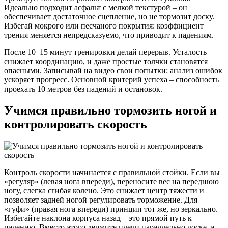
Идеально подходит асфальт с мелкой текстурой – он
обеспечивает достаточное сцепление, но не тормозит доску.
Избегай мокрого или песчаного покрытия: коэффициент
трения меняется непредсказуемо, что приводит к падениям.
После 10–15 минут тренировки делай перерыв. Усталость
снижает координацию, и даже простые толчки становятся
опасными. Записывай на видео свои попытки: анализ ошибок
ускоряет прогресс. Основной критерий успеха – способность
проехать 10 метров без падений и остановок.
Учимся правильно тормозить ногой и
контролировать скорость
Контроль скорости начинается с правильной стойки. Если вы
«регуляр» (левая нога впереди), переносите вес на переднюю
ногу, слегка сгибая колено. Это снижает центр тяжести и
позволяет задней ногой регулировать торможение. Для
«гуфи» (правая нога впереди) принцип тот же, но зеркально.
Избегайте наклона корпуса назад – это прямой путь к
падению. Вместо этого держите плечи параллельно доске, а