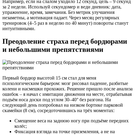
Например, если на слалом уходило 12 секунд, цель – 9 секунд
за 2 недели. Используй секундомер и веди дневник: дата,
упражнение, время, замечания. Без метрик улучшения
незаметны, а мотивация падает. Через месяц регулярных
тренировок (4–5 раз в неделю по 40 минут) повороты станут
интуитивными.
Преодоление страха перед бордюрами
и небольшими препятствиями
Первый бордюр высотой 15 см стал для меня
психологическим барьером: мозг рисовал падение, разбитые
колени и насмешки прохожих. Решение пришло после анализа
ошибок – я начал с имитации движения на месте, отрабатывая
подъём носа доски под углом 30–40° без разгона. На
следующий день попробовал на низком бортике парковой
скамейки (8 см), сосредоточившись на трёх моментах:
Смещение веса на заднюю ногу при подъёме передних
колёс;
Фиксация взгляда на точке приземления, а не на