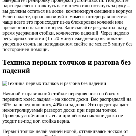
Завершите тренировку проверкой устойчивости. Попросите
партнера слегка толкнуть вас в плечо или потянуть за руку –
вы должны остаться на доске, компенсируя смещение корпуса.
Если падаете, проанализируйте момент потери равновесия:
чаще всего это происходит из-за блокировки коленей или
чрезмерного наклона вперед. Записывайте результаты: дату,
время удержания стойки, количество падений. Через неделю
регулярных занятий (15–20 минут ежедневно) вы должны
уверенно стоять на неподвижном скейте не менее 5 минут без
посторонней помощи.
Техника первых толчков и разгона без
падений
Начинай с правильной стойки: передняя нога на болтах
передних колёс, задняя – на хвосте доски. Вес распределяй на
60% на переднюю ногу, 40% на заднюю. Это предотвращает
неконтролируемый разворот доски при первом толчке.
Проверь устойчивость: если при лёгком наклоне доска не
уходит из-под ног, стойка верна.
Первый толчок делай задней ногой, отталкиваясь носком от