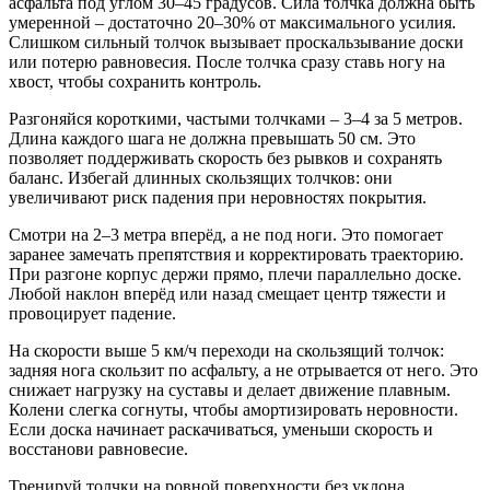
асфальта под углом 30–45 градусов. Сила толчка должна быть
умеренной – достаточно 20–30% от максимального усилия.
Слишком сильный толчок вызывает проскальзывание доски
или потерю равновесия. После толчка сразу ставь ногу на
хвост, чтобы сохранить контроль.
Разгоняйся короткими, частыми толчками – 3–4 за 5 метров.
Длина каждого шага не должна превышать 50 см. Это
позволяет поддерживать скорость без рывков и сохранять
баланс. Избегай длинных скользящих толчков: они
увеличивают риск падения при неровностях покрытия.
Смотри на 2–3 метра вперёд, а не под ноги. Это помогает
заранее замечать препятствия и корректировать траекторию.
При разгоне корпус держи прямо, плечи параллельно доске.
Любой наклон вперёд или назад смещает центр тяжести и
провоцирует падение.
На скорости выше 5 км/ч переходи на скользящий толчок:
задняя нога скользит по асфальту, а не отрывается от него. Это
снижает нагрузку на суставы и делает движение плавным.
Колени слегка согнуты, чтобы амортизировать неровности.
Если доска начинает раскачиваться, уменьши скорость и
восстанови равновесие.
Тренируй толчки на ровной поверхности без уклона.