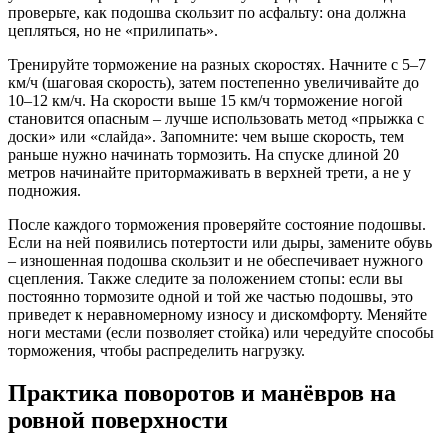
проверьте, как подошва скользит по асфальту: она должна
цепляться, но не «прилипать».
Тренируйте торможение на разных скоростях. Начните с 5–7
км/ч (шаговая скорость), затем постепенно увеличивайте до
10–12 км/ч. На скорости выше 15 км/ч торможение ногой
становится опасным – лучше использовать метод «прыжка с
доски» или «слайда». Запомните: чем выше скорость, тем
раньше нужно начинать тормозить. На спуске длиной 20
метров начинайте притормаживать в верхней трети, а не у
подножия.
После каждого торможения проверяйте состояние подошвы.
Если на ней появились потертости или дыры, замените обувь
– изношенная подошва скользит и не обеспечивает нужного
сцепления. Также следите за положением стопы: если вы
постоянно тормозите одной и той же частью подошвы, это
приведет к неравномерному износу и дискомфорту. Меняйте
ноги местами (если позволяет стойка) или чередуйте способы
торможения, чтобы распределить нагрузку.
Практика поворотов и манёвров на
ровной поверхности