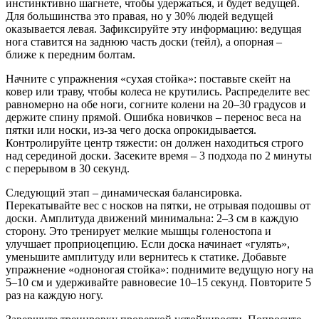
инстинктивно шагнете, чтобы удержаться, и будет ведущей.
Для большинства это правая, но у 30% людей ведущей
оказывается левая. Зафиксируйте эту информацию: ведущая
нога ставится на заднюю часть доски (тейл), а опорная –
ближе к передним болтам.
Начните с упражнения «сухая стойка»: поставьте скейт на
ковер или траву, чтобы колеса не крутились. Распределите вес
равномерно на обе ноги, согните колени на 20–30 градусов и
держите спину прямой. Ошибка новичков – перенос веса на
пятки или носки, из-за чего доска опрокидывается.
Контролируйте центр тяжести: он должен находиться строго
над серединой доски. Засеките время – 3 подхода по 2 минуты
с перерывом в 30 секунд.
Следующий этап – динамическая балансировка.
Перекатывайте вес с носков на пятки, не отрывая подошвы от
доски. Амплитуда движений минимальна: 2–3 см в каждую
сторону. Это тренирует мелкие мышцы голеностопа и
улучшает проприоцепцию. Если доска начинает «гулять»,
уменьшите амплитуду или вернитесь к статике. Добавьте
упражнение «одноногая стойка»: поднимите ведущую ногу на
5–10 см и удерживайте равновесие 10–15 секунд. Повторите 5
раз на каждую ногу.