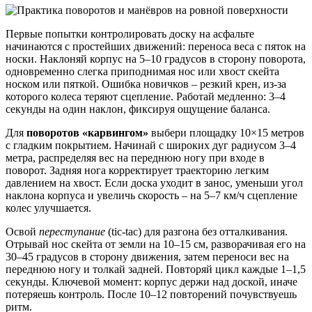
Первые попытки контролировать доску на асфальте
начинаются с простейших движений: переноса веса с пяток на
носки. Наклоняй корпус на 5–10 градусов в сторону поворота,
одновременно слегка приподнимая нос или хвост скейта
носком или пяткой. Ошибка новичков – резкий крен, из-за
которого колеса теряют сцепление. Работай медленно: 3–4
секунды на один наклон, фиксируя ощущение баланса.
Для
поворотов «карвингом»
выбери площадку 10×15 метров
с гладким покрытием. Начинай с широких дуг радиусом 3–4
метра, распределяя вес на переднюю ногу при входе в
поворот. Задняя нога корректирует траекторию легким
давлением на хвост. Если доска уходит в занос, уменьши угол
наклона корпуса и увеличь скорость – на 5–7 км/ч сцепление
колес улучшается.
Освой
переступание
(tic-tac) для разгона без отталкивания.
Отрывай нос скейта от земли на 10–15 см, разворачивая его на
30–45 градусов в сторону движения, затем переноси вес на
переднюю ногу и толкай задней. Повторяй цикл каждые 1–1,5
секунды. Ключевой момент: корпус держи над доской, иначе
потеряешь контроль. После 10–12 повторений почувствуешь
ритм.