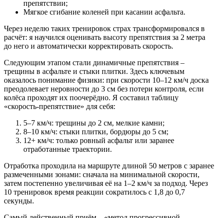
препятствии;
Мягкое сгибание коленей при касании асфальта.
Через неделю таких тренировок страх трансформировался в
расчёт: я научился оценивать высоту препятствия за 2 метра
до него и автоматически корректировать скорость.
Следующим этапом стали динамичные препятствия –
трещины в асфальте и стыки плитки. Здесь ключевым
оказалось понимание физики: при скорости 10–12 км/ч доска
преодолевает неровности до 3 см без потери контроля, если
колёса проходят их поочерёдно. Я составил таблицу
«скорость-препятствие» для себя:
5–7 км/ч: трещины до 2 см, мелкие камни;
8–10 км/ч: стыки плитки, бордюры до 5 см;
12+ км/ч: только ровный асфальт или заранее
отработанные траектории.
Отработка проходила на маршруте длиной 50 метров с заранее
размеченными зонами: сначала на минимальной скорости,
затем постепенно увеличивая её на 1–2 км/ч за подход. Через
10 тренировок время реакции сократилось с 1,8 до 0,7
секунды.
Самый действенный приём – «метод прогрессивной