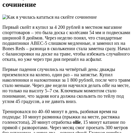
сочинение
Первый скейт я купил за 4 200 рублей в местном магазине
спорттоваров – это была доска с колёсами 54 мм и подвесками
шириной 8 дюймов. Через неделю понял, что стандартные
подшипники ABEC-5 слишком медленные, и заменил их на
Bones Reds – разница в скольжении стала заметна сразу. Начал
с балансировки на доске на траве, чтобы избежать случайного
отката, но уже через три дня перешёл на асфальт.
Первые падения случились на четвёртый день: дважды
приземлился на колено, один раз – на запястье. Купил
наколенники и налокотники за 1 800 рублей, после чего травм
стало меньше. Через две недели научился делать
ollie
на месте,
но только на высоту 5–7 см. Ключевым моментом стало
понимание, что задняя нога должна скользить по тейлу под
углом 45 градусов, а не давить вниз.
Тренировался по 40–60 минут в день, разбивая время на
подходы: 10 минут разминка (прыжки на месте, растяжка
голеностопа), 20 минут отработка
ollie
, 15 минут катание по
прямой с разворотами. Через месяц смог проехать 300 метров
без остановки, а через два – освоил
shuvit
. Главная ошибка