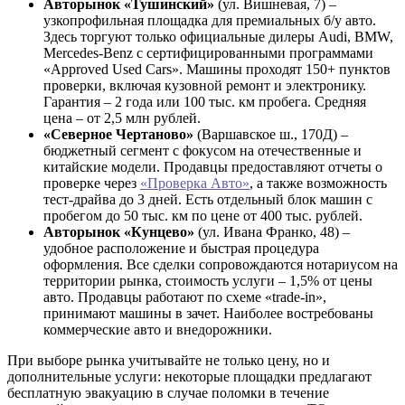
Авторынок «Тушинский»
(ул. Вишневая, 7) –
узкопрофильная площадка для премиальных б/у авто.
Здесь торгуют только официальные дилеры Audi, BMW,
Mercedes-Benz с сертифицированными программами
«Approved Used Cars». Машины проходят 150+ пунктов
проверки, включая кузовной ремонт и электронику.
Гарантия – 2 года или 100 тыс. км пробега. Средняя
цена – от 2,5 млн рублей.
«Северное Чертаново»
(Варшавское ш., 170Д) –
бюджетный сегмент с фокусом на отечественные и
китайские модели. Продавцы предоставляют отчеты о
проверке через
«Проверка Авто»
, а также возможность
тест-драйва до 3 дней. Есть отдельный блок машин с
пробегом до 50 тыс. км по цене от 400 тыс. рублей.
Авторынок «Кунцево»
(ул. Ивана Франко, 48) –
удобное расположение и быстрая процедура
оформления. Все сделки сопровождаются нотариусом на
территории рынка, стоимость услуги – 1,5% от цены
авто. Продавцы работают по схеме «trade-in»,
принимают машины в зачет. Наиболее востребованы
коммерческие авто и внедорожники.
При выборе рынка учитывайте не только цену, но и
дополнительные услуги: некоторые площадки предлагают
бесплатную эвакуацию в случае поломки в течение