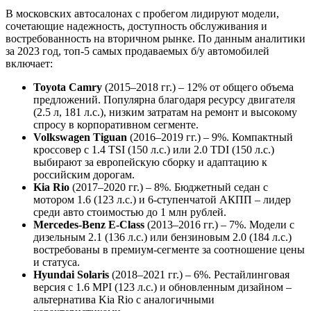
В московских автосалонах с пробегом лидируют модели,
сочетающие надежность, доступность обслуживания и
востребованность на вторичном рынке. По данным аналитики
за 2023 год, топ-5 самых продаваемых б/у автомобилей
включает:
Toyota Camry
(2015–2018 гг.) – 12% от общего объема
предложений. Популярна благодаря ресурсу двигателя
(2.5 л, 181 л.с.), низким затратам на ремонт и высокому
спросу в корпоративном сегменте.
Volkswagen Tiguan
(2016–2019 гг.) – 9%. Компактный
кроссовер с 1.4 TSI (150 л.с.) или 2.0 TDI (150 л.с.)
выбирают за европейскую сборку и адаптацию к
российским дорогам.
Kia Rio
(2017–2020 гг.) – 8%. Бюджетный седан с
мотором 1.6 (123 л.с.) и 6-ступенчатой АКПП – лидер
среди авто стоимостью до 1 млн рублей.
Mercedes-Benz E-Class
(2013–2016 гг.) – 7%. Модели с
дизельным 2.1 (136 л.с.) или бензиновым 2.0 (184 л.с.)
востребованы в премиум-сегменте за соотношение цены
и статуса.
Hyundai Solaris
(2018–2021 гг.) – 6%. Рестайлинговая
версия с 1.6 MPI (123 л.с.) и обновленным дизайном –
альтернатива Kia Rio с аналогичными