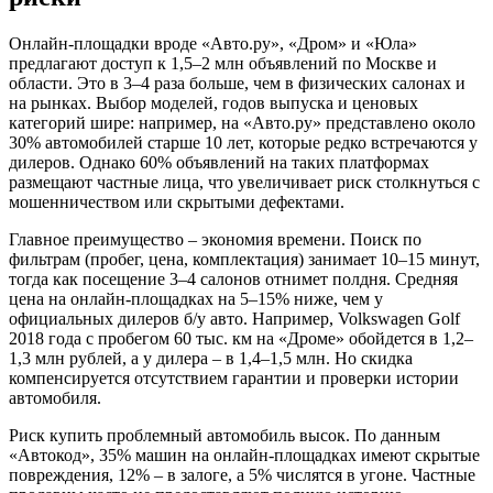
Онлайн-площадки вроде «Авто.ру», «Дром» и «Юла»
предлагают доступ к 1,5–2 млн объявлений по Москве и
области. Это в 3–4 раза больше, чем в физических салонах и
на рынках. Выбор моделей, годов выпуска и ценовых
категорий шире: например, на «Авто.ру» представлено около
30% автомобилей старше 10 лет, которые редко встречаются у
дилеров. Однако 60% объявлений на таких платформах
размещают частные лица, что увеличивает риск столкнуться с
мошенничеством или скрытыми дефектами.
Главное преимущество – экономия времени. Поиск по
фильтрам (пробег, цена, комплектация) занимает 10–15 минут,
тогда как посещение 3–4 салонов отнимет полдня. Средняя
цена на онлайн-площадках на 5–15% ниже, чем у
официальных дилеров б/у авто. Например, Volkswagen Golf
2018 года с пробегом 60 тыс. км на «Дроме» обойдется в 1,2–
1,3 млн рублей, а у дилера – в 1,4–1,5 млн. Но скидка
компенсируется отсутствием гарантии и проверки истории
автомобиля.
Риск купить проблемный автомобиль высок. По данным
«Автокод», 35% машин на онлайн-площадках имеют скрытые
повреждения, 12% – в залоге, а 5% числятся в угоне. Частные