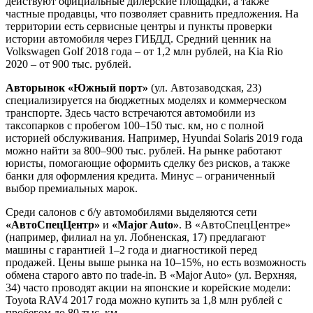
действуют официальные дилерские площадки, а также
частные продавцы, что позволяет сравнить предложения. На
территории есть сервисные центры и пункты проверки
истории автомобиля через ГИБДД. Средний ценник на
Volkswagen Golf 2018 года – от 1,2 млн рублей, на Kia Rio
2020 – от 900 тыс. рублей.
Авторынок «Южный порт»
(ул. Автозаводская, 23)
специализируется на бюджетных моделях и коммерческом
транспорте. Здесь часто встречаются автомобили из
таксопарков с пробегом 100–150 тыс. км, но с полной
историей обслуживания. Например, Hyundai Solaris 2019 года
можно найти за 800–900 тыс. рублей. На рынке работают
юристы, помогающие оформить сделку без рисков, а также
банки для оформления кредита. Минус – ограниченный
выбор премиальных марок.
Среди салонов с б/у автомобилями выделяются сети
«АвтоСпецЦентр»
и
«Major Auto»
. В «АвтоСпецЦентре»
(например, филиал на ул. Лобненская, 17) предлагают
машины с гарантией 1–2 года и диагностикой перед
продажей. Цены выше рынка на 10–15%, но есть возможность
обмена старого авто по trade-in. В «Major Auto» (ул. Верхняя,
34) часто проводят акции на японские и корейские модели:
Toyota RAV4 2017 года можно купить за 1,8 млн рублей с
пробегом до 80 тыс. км.