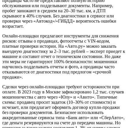
продавцы часто не предоставляют полную историю
обслуживания или подделывают документы. Например,
пробег занижают в среднем на 20–30 тыс. км, а ДТП
скрывают в 40% случаев. Без диагностики в сервисе или
проверки через «Автокод»/«ГИБДД» вероятность ошибки
возрастает.
Онлайн-площадки предлагают инструменты для снижения
рисков: отзывы о продавцах, фотоотчеты с VIN-кодом,
платные проверки истории. На «Авто.ру» можно заказать
выездную диагностику за 2–3 тыс. рублей – эксперт приедет к
машине и составит отчет о техническом состоянии. Но даже
эти меры не гарантируют 100% безопасности: мошенники
научились подделывать отчеты и фото, а продавцы часто
отказываются от диагностики под предлогом «срочной
продажи».
Сделки через онлайн-площадки требуют осторожности при
оплате. В 2023 году в Москве зафиксировано 1,2 тыс. случаев
мошенничества с авто через «Юлу» и «Авито». Типичные
схемы: продавец просит задаток (10–30% от стоимости) и
исчезает, или предлагает оформить договор купли-продажи
без проверки документов. Безопаснее использовать
аккредитованные сервисы типа «Банк авто» или «СберАвто»,
где деньги резервируются на счете до передачи машины. Но
комиссия за такие услуги составляет 1–3% от суммы сделки.