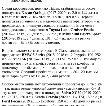
характеристиками.
Среди кроссоверов, помимо Tiguan, стабильным спросом
пользуются
Nissan Qashqai
(2017–2020 гг., 2.0 л, 144 л.с.) и
Renault Duster
(2018–2021 гг., 1.5 dCi, 109 л.с.). Первый
ценится за эргономику и надежность вариатора, второй – за
проходимость и низкую стоимость владения. В сегменте
внедорожников выделяются
Toyota Land Cruiser Prado
(2014–2017 гг., 2.8 дизель, 177 л.с.) и
Mitsubishi Pajero Sport
(2016–2019 гг., 2.4 дизель, 181 л.с.) – их доля на рынке
достигает 4% и 3% соответственно.
В премиальном сегменте, кроме E-Class, салоны активно
предлагают
BMW 5 Series
(2015–2018 гг., 2.0 турбо, 190–252
л.с.) и
Audi A6
(2014–2017 гг., 2.0 TFSI, 252 л.с.). Эти модели
привлекают покупателей, готовых платить за комфорт и
динамику, но избегающих новых авто из-за высокой
стоимости. Средний пробег таких машин – 80–120 тыс. км,
цена варьируется от 1,8 до 2,5 млн рублей.
Особое место занимают автомобили с пробегом до 50 тыс. км
– так называемые «европейские» или «американские» б/у. В
эту категорию чаще всего попадают
Volvo XC60
(2019–2020
гг., 2.0 T5, 250 л.с.),
Skoda Octavia
(2020 г., 1.4 TSI, 150 л.с.) и
Ford Focus
(2019 г., 1.5 EcoBoost, 150 л.с.). Их доля на рынке
не превышает 2%, но спрос стабильно высок из-за