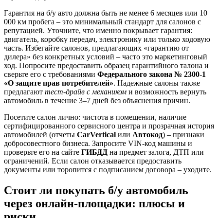
Гарантия на б/у авто должна быть не менее 6 месяцев или 10
000 км пробега – это минимальный стандарт для салонов с
репутацией. Уточните, что именно покрывает гарантия:
двигатель, коробку передач, электронику или только ходовую
часть. Избегайте салонов, предлагающих «гарантию от
дилера» без конкретных условий – часто это маркетинговый
ход. Попросите предоставить образец гарантийного талона и
сверьте его с требованиями
Федерального закона № 2300-1
«О защите прав потребителей»
. Надежные салоны также
предлагают
тест-драйв с механиком
и возможность вернуть
автомобиль в течение 3–7 дней без объяснения причин.
Посетите салон лично: чистота в помещении, наличие
сертифицированного сервисного центра и прозрачная история
автомобилей (отчеты
CarVertical
или
Автокод
) – признаки
добросовестного бизнеса. Запросите VIN-код машины и
проверьте его на сайте
ГИБДД
на предмет залога, ДТП или
ограничений. Если салон отказывается предоставить
документы или торопится с подписанием договора – уходите.
Стоит ли покупать б/у автомобиль
через онлайн-площадки: плюсы и
риски