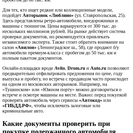
Для тех, кто ищет редкие или коллекционные модели,
подойдет
Авторынок «Люблино»
(ул. Ставропольская, 25).
Здесь представлены ретро-автомобили, внедорожники и
машины с тюнингом. Цены варьируются от 300 тыс. до
нескольких миллионов рублей. На рынке действует система
проверки документов, но рекомендуется привлекать
независимого эксперта. Также стоит обратить внимание на
салон
«Авилон»
(Ленинградское ш., 58), где продают б/у
автомобили премиум-класса с пробегом до 50 тыс. км и
полным пакетом документов.
Онлайн-площадки вроде
Avito
,
Drom.ru
и
Auto.ru
позволяют
предварительно отфильтровать предложения по цене, году
выпуска и пробегу, но встреча с продавцом часто происходит
на одном из московских авторынков. Например, на
«Тушинском» или «Южном порту» можно договориться о
встрече и осмотре машины на месте. Важно: перед покупкой
проверять автомобиль через сервисы
«Автокод»
или
«ГИБДД.РФ»
, чтобы исключить залоговые или
криминальные авто.
Какие документы проверить при
покупке подержанного автомобиля