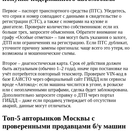
Первое – паспорт транспортного средства (ПТС). Убедитесь,
что серия и номер совпадают с данными в свидетельстве о
регистрации (СТС), а также с номерами на кузове и
двигателе. Проверьте количество собственников: если их
больше трех, запросите объяснения. Обратите внимание на
графу «Особые отметки» – там могут быть указания о залоге,
ДТП или ограничениях на регистрацию. Если ПТС дубликат,
уточните причину замены оригинала: чаще всего это утеря, но
возможны и мошеннические схемы.
Второе – диагностическая карта. Срок её действия должен
быть актуальным (обычно 1–2 года), иначе при постановке на
учёт потребуется повторный техосмотр. Проверьте VIN-код в
базе ЕАИСТО через официальный сайт ГИБДД или сервисы
вроде «Автокод»: если машина числится в угоне, в розыске
или с неоплаченными штрафами, сделка будет заблокирована.
Дополнительно запросите справку о ДТП через портал
ГИБДД – даже если продавец утверждает об отсутствии
аварий, данные могут отличаться.
Топ-5 авторынков Москвы с
проверенными продавцами б/у машин