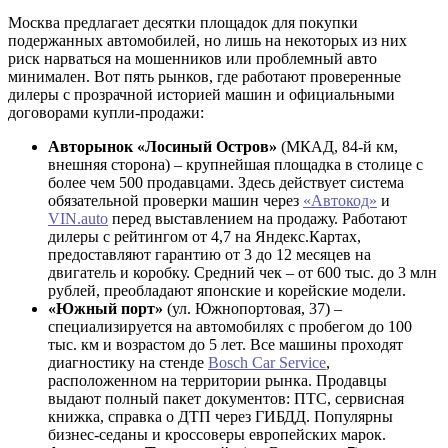
Москва предлагает десятки площадок для покупки
подержанных автомобилей, но лишь на некоторых из них
риск нарваться на мошенников или проблемный авто
минимален. Вот пять рынков, где работают проверенные
дилеры с прозрачной историей машин и официальными
договорами купли-продажи:
Авторынок «Лосиный Остров»
(МКАД, 84-й км,
внешняя сторона) – крупнейшая площадка в столице с
более чем 500 продавцами. Здесь действует система
обязательной проверки машин через
«Автокод»
и
VIN.auto
перед выставлением на продажу. Работают
дилеры с рейтингом от 4,7 на Яндекс.Картах,
предоставляют гарантию от 3 до 12 месяцев на
двигатель и коробку. Средний чек – от 600 тыс. до 3 млн
рублей, преобладают японские и корейские модели.
«Южный порт»
(ул. Южнопортовая, 37) –
специализируется на автомобилях с пробегом до 100
тыс. км и возрастом до 5 лет. Все машины проходят
диагностику на стенде
Bosch Car Service
,
расположенном на территории рынка. Продавцы
выдают полный пакет документов: ПТС, сервисная
книжка, справка о ДТП через ГИБДД. Популярны
бизнес-седаны и кроссоверы европейских марок.