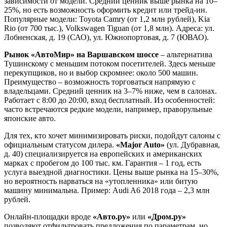
зависимости от модели. Средний ценник выше рынка на 10–
25%, но есть возможность оформить кредит или трейд-ин.
Популярные модели: Toyota Camry (от 1,2 млн рублей), Kia
Rio (от 700 тыс.), Volkswagen Tiguan (от 1,8 млн). Адреса: ул.
Лобненская, д. 19 (САО), ул. Южнопортовая, д. 7 (ЮВАО).
Рынок «АвтоМир» на Варшавском шоссе
– альтернатива
Тушинскому с меньшим потоком посетителей. Здесь меньше
перекупщиков, но и выбор скромнее: около 500 машин.
Преимущество – возможность торговаться напрямую с
владельцами. Средний ценник на 3–7% ниже, чем в салонах.
Работает с 8:00 до 20:00, вход бесплатный. Из особенностей:
часто встречаются редкие модели, например, праворульные
японские авто.
Для тех, кто хочет минимизировать риски, подойдут салоны с
официальным статусом дилера.
«Major Auto»
(ул. Дубравная,
д. 40) специализируется на европейских и американских
марках с пробегом до 100 тыс. км. Гарантия – 1 год, есть
услуга выездной диагностики. Цены выше рынка на 15–30%,
но вероятность нарваться на «утопленника» или битую
машину минимальна. Пример: Audi A6 2018 года – 2,3 млн
рублей.
Онлайн-площадки вроде
«Авто.ру»
или
«Дром.ру»
позволяют отфильтровать предложения по параметрам, но