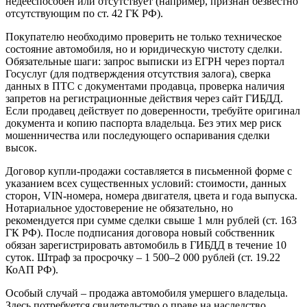
недееспособен или отсутствует (например, признан безвестно
отсутствующим по ст. 42 ГК РФ).
Покупателю необходимо проверить не только техническое
состояние автомобиля, но и юридическую чистоту сделки.
Обязательные шаги: запрос выписки из ЕГРН через портал
Госуслуг (для подтверждения отсутствия залога), сверка
данных в ПТС с документами продавца, проверка наличия
запретов на регистрационные действия через сайт ГИБДД.
Если продавец действует по доверенности, требуйте оригинал
документа и копию паспорта владельца. Без этих мер риск
мошенничества или последующего оспаривания сделки
высок.
Договор купли-продажи составляется в письменной форме с
указанием всех существенных условий: стоимости, данных
сторон, VIN-номера, номера двигателя, цвета и года выпуска.
Нотариальное удостоверение не обязательно, но
рекомендуется при сумме сделки свыше 1 млн рублей (ст. 163
ГК РФ). После подписания договора новый собственник
обязан зарегистрировать автомобиль в ГИБДД в течение 10
суток. Штраф за просрочку – 1 500–2 000 рублей (ст. 19.22
КоАП РФ).
Особый случай – продажа автомобиля умершего владельца.
Здесь потребуется свидетельство о праве на наследство,