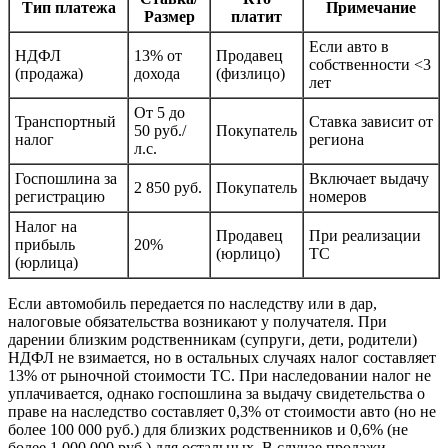
Тип платежа
Примечание
Размер
платит
Если авто в
НДФЛ
13% от
Продавец
собственности <3
(продажа)
дохода
(физлицо)
лет
От 5 до
Транспортный
Ставка зависит от
50 руб./
Покупатель
налог
региона
л.с.
Госпошлина за
Включает выдачу
2 850 руб.
Покупатель
регистрацию
номеров
Налог на
Продавец
При реализации
прибыль
20%
(юрлицо)
ТС
(юрлица)
Если автомобиль передается по наследству или в дар,
налоговые обязательства возникают у получателя. При
дарении близким родственникам (супруги, дети, родители)
НДФЛ не взимается, но в остальных случаях налог составляет
13% от рыночной стоимости ТС. При наследовании налог не
уплачивается, однако госпошлина за выдачу свидетельства о
праве на наследство составляет 0,3% от стоимости авто (но не
более 100 000 руб.) для близких родственников и 0,6% (не
более 1 000 000 руб.) для остальных. В случае продажи