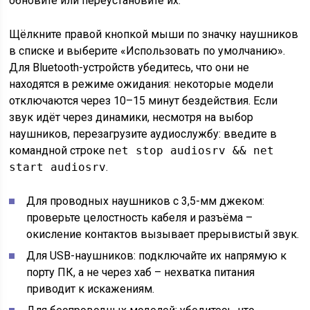
обновите или переустановите их.
Щёлкните правой кнопкой мыши по значку наушников
в списке и выберите «Использовать по умолчанию».
Для Bluetooth-устройств убедитесь, что они не
находятся в режиме ожидания: некоторые модели
отключаются через 10–15 минут бездействия. Если
звук идёт через динамики, несмотря на выбор
наушников, перезагрузите аудиослужбу: введите в
командной строке
net stop audiosrv && net
start audiosrv
.
Для проводных наушников с 3,5-мм джеком:
проверьте целостность кабеля и разъёма –
окисление контактов вызывает прерывистый звук.
Для USB-наушников: подключайте их напрямую к
порту ПК, а не через хаб – нехватка питания
приводит к искажениям.