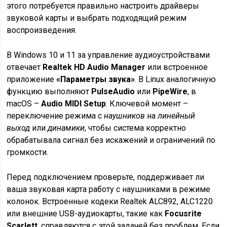
этого потребуется правильно настроить драйверы
звуковой карты и выбрать подходящий режим
воспроизведения.
В Windows 10 и 11 за управление аудиоустройствами
отвечает
Realtek HD Audio Manager
или встроенное
приложение
«Параметры звука»
. В Linux аналогичную
функцию выполняют
PulseAudio
или
PipeWire
, в
macOS –
Audio MIDI Setup
. Ключевой момент –
переключение режима с
наушников
на
линейный
выход
или
динамики
, чтобы система корректно
обрабатывала сигнал без искажений и ограничений по
громкости.
Перед подключением проверьте, поддерживает ли
ваша звуковая карта работу с наушниками в режиме
колонок. Встроенные кодеки Realtek ALC892, ALC1220
или внешние USB-аудиокарты, такие как
Focusrite
Scarlett
, справляются с этой задачей без проблем. Если