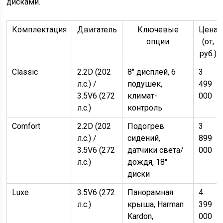
дисками.
Комплектация
Двигатель
Ключевые
Цена
опции
(от,
руб.)
Classic
2.2D (202
8″ дисплей, 6
3
л.с.) /
подушек,
499
3.5V6 (272
климат-
000
л.с.)
контроль
Comfort
2.2D (202
Подогрев
3
л.с.) /
сидений,
899
3.5V6 (272
датчики света/
000
л.с.)
дождя, 18″
диски
Luxe
3.5V6 (272
Панорамная
4
л.с.)
крыша, Harman
399
Kardon,
000