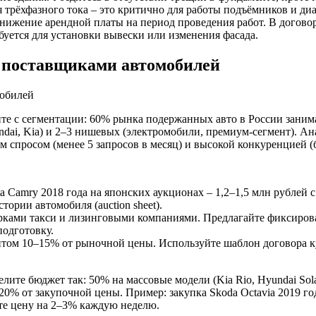
ля трёхфазного тока – это критично для работы подъёмников и д
снижение арендной платы на период проведения работ. В догово
буется для установки вывески или изменения фасада.
с поставщиками автомобилей
те с сегментации: 60% рынка подержанных авто в России занима
dai, Kia) и 2–3 нишевых (электромобили, премиум-сегмент). Ан
 спросом (менее 5 запросов в месяц) и высокой конкуренцией (
a Camry 2018 года на японских аукционах – 1,2–1,5 млн рублей 
стории автомобиля (auction sheet).
парками такси и лизинговыми компаниями. Предлагайте фиксиров
подготовку.
онтом 10–15% от рыночной цены. Используйте шаблон договора к
те бюджет так: 50% на массовые модели (Kia Rio, Hyundai Solar
 от закупочной цены. Пример: закупка Skoda Octavia 2019 года 
те цену на 2–3% каждую неделю.