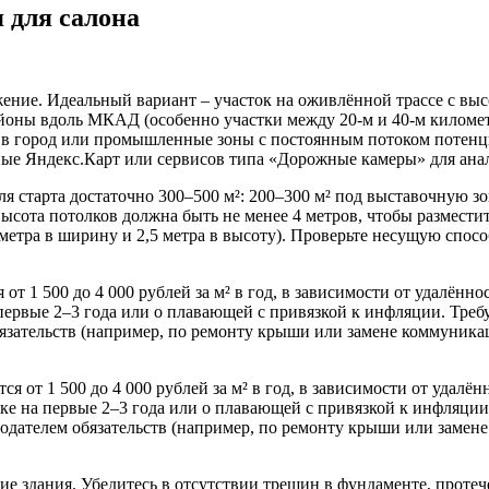
 для салона
ение. Идеальный вариант – участок на оживлённой трассе с в
айоны вдоль МКАД (особенно участки между 20-м и 40-м киломе
ы в город или промышленные зоны с постоянным потоком потенци
ные Яндекс.Карт или сервисов типа «Дорожные камеры» для анал
я старта достаточно 300–500 м²: 200–300 м² под выставочную з
. Высота потолков должна быть не менее 4 метров, чтобы размес
етра в ширину и 2,5 метра в высоту). Проверьте несущую спосо
т 1 500 до 4 000 рублей за м² в год, в зависимости от удалённ
 первые 2–3 года или о плавающей с привязкой к инфляции. Тре
язательств (например, по ремонту крыши или замене коммуника
ие здания. Убедитесь в отсутствии трещин в фундаменте, прот