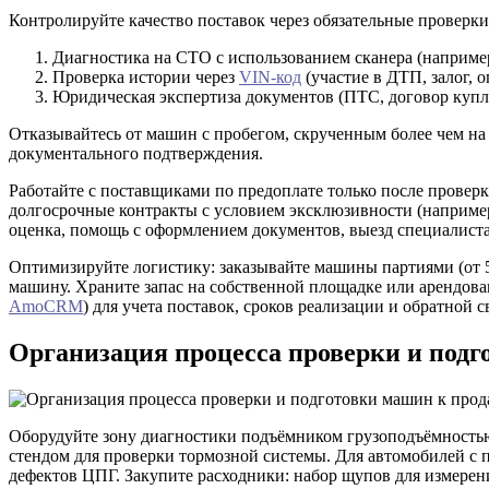
Контролируйте качество поставок через обязательные проверки
Диагностика на СТО с использованием сканера (например
Проверка истории через
VIN-код
(участие в ДТП, залог, о
Юридическая экспертиза документов (ПТС, договор купл
Отказывайтесь от машин с пробегом, скрученным более чем на 3
документального подтверждения.
Работайте с поставщиками по предоплате только после провер
долгосрочные контракты с условием эксклюзивности (например
оценка, помощь с оформлением документов, выезд специалиста
Оптимизируйте логистику: заказывайте машины партиями (от 5 
машину. Храните запас на собственной площадке или арендова
AmoCRM
) для учета поставок, сроков реализации и обратной с
Организация процесса проверки и подг
Оборудуйте зону диагностики подъёмником грузоподъёмностью 
стендом для проверки тормозной системы. Для автомобилей с 
дефектов ЦПГ. Закупите расходники: набор щупов для измерени