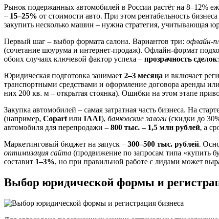
Рынок подержанных автомобилей в России растёт на 8–12% еже
–
15–25%
от стоимости авто. При этом рентабельность бизнеса
закупить несколько машин – нужна стратегия, учитывающая юр
Первый шаг – выбор формата салона. Вариантов три:
офлайн-п
(сочетание шоурума и интернет-продаж). Офлайн-формат подход
обоих случаях ключевой фактор успеха –
прозрачность сделок
Юридическая подготовка занимает
2–3 месяца
и включает реги
транспортными средствами и оформление договора аренды или
них 200 кв. м – открытая стоянка). Ошибки на этом этапе при
Закупка автомобилей – самая затратная часть бизнеса. На стар
(например,
Copart
или
IAAI
),
банковские залоги
(скидки до 30
автомобиля для перепродажи –
800 тыс. – 1,5 млн рублей
, а с
Маркетинговый бюджет на запуск –
300–500 тыс. рублей
. Осн
оптимизация сайта
(продвижение по запросам типа «купить бу 
составит
1–3%
, но при правильной работе с лидами может выр
Выбор юридической формы и регистрац