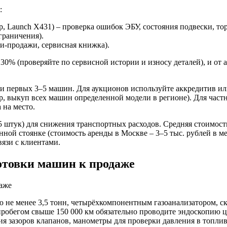
:
, Launch X431) – проверка ошибок ЭБУ, состояния подвески, то
граничения).
и-продажи, сервисная книжка).
0% (проверяйте по сервисной истории и износу деталей), и от а
ки первых 3–5 машин. Для аукционов используйте аккредитив и
, выкуп всех машин определенной модели в регионе). Для частн
 на место.
штук) для снижения транспортных расходов. Средняя стоимость 
нной стоянке (стоимость аренды в Москве – 3–5 тыс. рублей в 
вязи с клиентами.
отовки машин к продаже
не менее 3,5 тонн, четырёхкомпонентным газоанализатором, ск
пробегом свыше 150 000 км обязательно проводите эндоскопию 
я зазоров клапанов, манометры для проверки давления в топливн