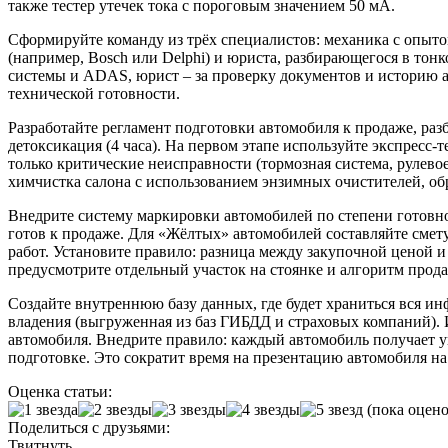
также тестер утечек тока с пороговым значением 50 мА.
Сформируйте команду из трёх специалистов: механика с опыто
(например, Bosch или Delphi) и юриста, разбирающегося в тонк
системы и ADAS, юрист – за проверку документов и историю а
технической готовности.
Разработайте регламент подготовки автомобиля к продаже, разб
детоксикация (4 часа). На первом этапе используйте экспресс-
только критические неисправности (тормозная система, рулевое
химчистка салона с использованием энзимных очистителей, обр
Внедрите систему маркировки автомобилей по степени готовно
готов к продаже. Для «Жёлтых» автомобилей составляйте смету
работ. Установите правило: разница между закупочной ценой
предусмотрите отдельный участок на стоянке и алгоритм прода
Создайте внутреннюю базу данных, где будет храниться вся ин
владения (выгруженная из баз ГИБДД и страховых компаний). 
автомобиля. Внедрите правило: каждый автомобиль получает у
подготовке. Это сократит время на презентацию автомобиля н
Оценка статьи:
(пока оцено
Поделиться с друзьями:
Твитнуть