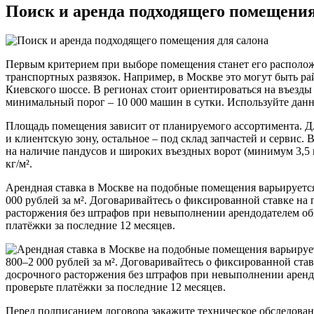
Поиск и аренда подходящего помещения
Первым критерием при выборе помещения станет его располож
транспортных развязок. Например, в Москве это могут быть р
Киевского шоссе. В регионах стоит ориентироваться на въезд
минимальный порог – 10 000 машин в сутки. Используйте дан
Площадь помещения зависит от планируемого ассортимента. Дл
и клиентскую зону, остальное – под склад запчастей и сервис
на наличие пандусов и широких въездных ворот (минимум 3,5 м
кг/м².
Арендная ставка в Москве на подобные помещения варьируется о
000 рублей за м². Договаривайтесь о фиксированной ставке на
расторжения без штрафов при невыполнении арендодателем об
платёжки за последние 12 месяцев.
Перед подписанием договора закажите техническое обследован