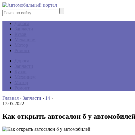
Дорога
Запчасти
Кузов
Механизм
Мотор
Ремонт
Дорога
Запчасти
Кузов
Механизм
Мотор
Ремонт
Главная
›
Запчасти
›
14
›
17.05.2022
Как открыть автосалон б у автомобиле