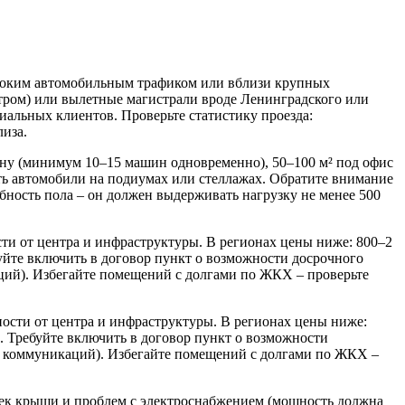
ысоким автомобильным трафиком или вблизи крупных
тром) или вылетные магистрали вроде Ленинградского или
альных клиентов. Проверьте статистику проезда:
иза.
ону (минимум 10–15 машин одновременно), 50–100 м² под офис
тить автомобили на подиумах или стеллажах. Обратите внимание
бность пола – он должен выдерживать нагрузку не менее 500
ости от центра и инфраструктуры. В регионах цены ниже: 800–2
буйте включить в договор пункт о возможности досрочного
ций). Избегайте помещений с долгами по ЖКХ – проверьте
ечек крыши и проблем с электроснабжением (мощность должна