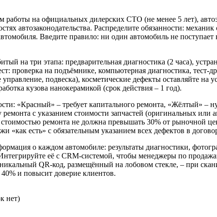
м работы на официальных дилерских СТО (не менее 5 лет), авто
остях автозаконодательства. Распределите обязанности: механик 
втомобиля. Введите правило: ни один автомобиль не поступает 
итый на три этапа: предварительная диагностика (2 часа), устр
тест: проверка на подъёмнике, компьютерная диагностика, тест-
 управление, подвеска), косметические дефекты оставляйте на у
аботка кузова нанокерамикой (срок действия – 1 год).
сти: «Красный» – требует капитального ремонта, «Жёлтый» – ну
 ремонта с указанием стоимости запчастей (оригинальных или а
 и стоимостью ремонта не должна превышать 30% от рыночной ц
жи «как есть» с обязательным указанием всех дефектов в догово
формация о каждом автомобиле: результаты диагностики, фотогр
Интегрируйте её с CRM-системой, чтобы менеджеры по продажам
никальный QR-код, размещённый на лобовом стекле, – при скан
а 40% и повысит доверие клиентов.
к нет)