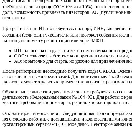
Для автосалона подержанных машин оптимальны три юридичес
требуется, налоги проще (УСН 6% или 15%), но ответственност
доли, возможность привлекать инвесторов. АО (публичное или
отчетности.
При регистрации ИП потребуются: паспорт, ИНН, заявление по 
создании (если один учредитель) или протокол собрания (если 
налоговую по месту регистрации или через МФЦ.
ИП: налоговая нагрузка ниже, но нет возможности прода
ООО: позволяет работать с корпоративными клиентами, но
АО: избыточно для старта, но удобно для привлечения ак
После регистрации необходимо получить коды ОКВЭД. Основные
автотранспортными средствами). Дополнительные: 45.20 (техни
налоговая может отказать в применении льготных режимов на
Обязательные лицензии для автосалона не требуются, но есть
деятельность (Федеральный закон № 164-ФЗ). Для работы с кре
местные требования: в некоторых регионах вводят дополнител
Открытие расчетного счета – следующий шаг. Банки предлагают 
него сложно работать с поставщиками и корпоративными клие
бухгалтерскими сервисами (1С, Моё дело). Некоторые банки (н