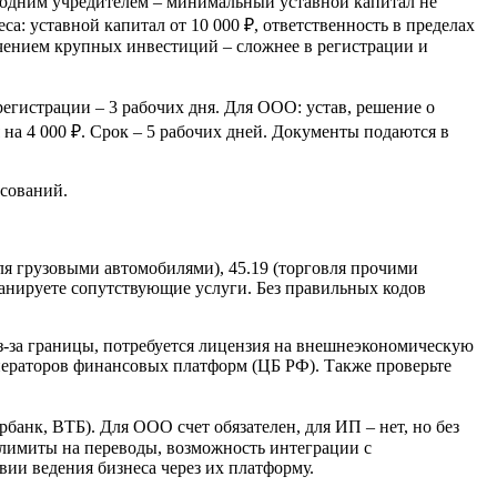
одним учредителем – минимальный уставной капитал не
а: уставной капитал от 10 000 ₽, ответственность в пределах
чением крупных инвестиций – сложнее в регистрации и
егистрации – 3 рабочих дня. Для ООО: устав, решение о
 на 4 000 ₽. Срок – 5 рабочих дней. Документы подаются в
асований.
ля грузовыми автомобилями), 45.19 (торговля прочими
ланируете сопутствующие услуги. Без правильных кодов
из-за границы, потребуется лицензия на внешнеэкономическую
операторов финансовых платформ (ЦБ РФ). Также проверьте
банк, ВТБ). Для ООО счет обязателен, для ИП – нет, но без
 лимиты на переводы, возможность интеграции с
вии ведения бизнеса через их платформу.