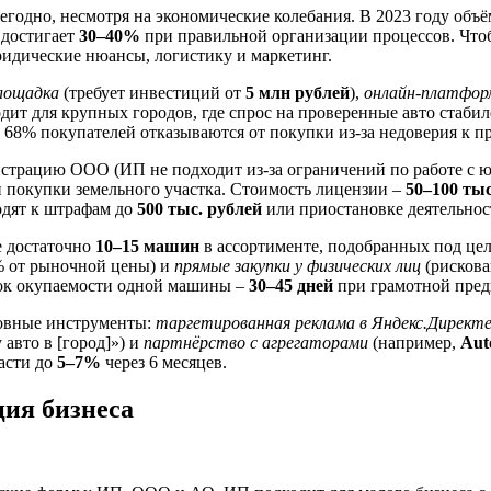
годно, несмотря на экономические колебания. В 2023 году объ
 достигает
30–40%
при правильной организации процессов. Чтоб
идические нюансы, логистику и маркетинг.
лощадка
(требует инвестиций от
5 млн рублей
),
онлайн-платфор
ит для крупных городов, где спрос на проверенные авто стабил
: 68% покупателей отказываются от покупки из-за недоверия к п
страцию ООО (ИП не подходит из-за ограничений по работе с 
 покупки земельного участка. Стоимость лицензии –
50–100 тыс
водят к штрафам до
500 тыс. рублей
или приостановке деятельнос
те достаточно
10–15 машин
в ассортименте, подобранных под це
% от рыночной цены) и
прямые закупки у физических лиц
(рискова
рок окупаемости одной машины –
30–45 дней
при грамотной пред
овные инструменты:
таргетированная реклама в Яндекс.Директе
авто в [город]») и
партнёрство с агрегаторами
(например,
Aut
асти до
5–7%
через 6 месяцев.
ия бизнеса