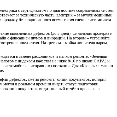
электрика с сертификатом по диагностике современных систем
отвечает за техническую часть, электрик – за мультимедийные
в продажу без подписанного всеми тремя специалистами акта
анение выявленных дефектов (до 3 дней), финальная проверка и
драйв с фиксацией шумов и вибраций. На втором – устраняйте
смотрение покупателя. На третьем – мойка двигателя паром,
ждается в замене расходников и мелком ремонте, «Зелёный» –
налогов с индексом качества не ниже 8/10 по шкале CAPA) и
ены автомобиля в исправном состоянии. Для «Красных» машин
ре.
афии дефектов, сметы ремонта, копии документов, история
 могли в реальном времени видеть статус подготовки
ировании покупатель видит полный отчёт о проверке и