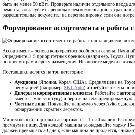
быть не менее 50 кВт). Проверьте наличие отдельного ввода д
ремонта, согласуйте с арендодателем компенсацию затрат или 
разрешительные документы на перепланировку, если она потре
Формирование ассортимента и работа 
Ассортимент – основа конкурентоспособности салона. Начинай
Определите 3–5 приоритетных брендов (например, Toyota, Hyun
по просмотрам и сроку размещения. Исключите модели с низким
Поставщики делятся на три категории:
Аукционы
(Япония, Корея, США). Средняя цена на Toyot
репутацией (например,
SBT-Auto
) и требуйте отчеты по и
Дилеры и корпоративные клиенты
. Работайте с авто
вместо 1 млн за штуку) и берите на себя предпродажную 
Частные лица
. Покупайте напрямую через Avito с диск
обнаружении скрытых дефектов.
Минимальный стартовый ассортимент – 15–20 машин. Распредели
премиум и нишу. Для каждой машины закладывайте маржу 15–20%
должен превышать 30 дней; если машина не продается, снижай