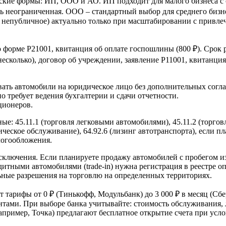
кие формы: ИП, ООО и АО. ИП подходит для малого бизнеса с 
ь неограниченная. ООО – стандартный выбор для среднего бизнес
 непубличное) актуально только при масштабировании с привле
форме Р21001, квитанция об оплате госпошлины (800 ₽). Срок р
несколько), договор об учреждении, заявление Р11001, квитанция
вать автомобили на юридическое лицо без дополнительных согл
 требует ведения бухгалтерии и сдачи отчетности.
ционеров.
: 45.11.1 (торговля легковыми автомобилями), 45.11.2 (торгов
ческое обслуживание), 64.92.6 (лизинг автотранспорта), если п
логообложения.
 исключения. Если планируете продажу автомобилей с пробегом 
дитными автомобилями (trade-in) нужна регистрация в реестре 
ьные разрешения на торговлю на определенных территориях.
тарифы от 0 ₽ (Тинькофф, Модульбанк) до 3 000 ₽ в месяц (Сбер
нтами. При выборе банка учитывайте: стоимость обслуживания,
апример, Точка) предлагают бесплатное открытие счета при усло