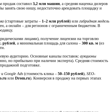
ём продаж составил
3,2 млн машин
, а средняя наценка дилеров
ы занять свою нишу, недостаточно арендовать площадку и
ма
(стартовые затраты –
1–2 млн рублей
) или
гибридная модель
ен, а онлайн – для регионов с ограниченным бюджетом. В
родавцу.
юридическими лицами), получение лицензии на торговлю
. рублей
, а минимальная площадь для салона –
300 кв. м
(из
ти.
левую аудиторию. Основные каналы поставок:
аукционы
нно, но прибыльно при наличии эксперта). Средняя стоимость
продажной подготовке.
 и Google Ads
(стоимость клика –
50–150 рублей
),
SEO-
o.ru
или
Drom.ru
). Конверсия в продажу на первых этапах