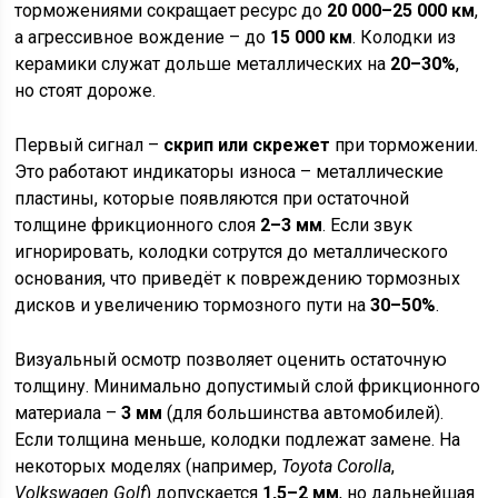
торможениями сокращает ресурс до
20 000–25 000 км
,
а агрессивное вождение – до
15 000 км
. Колодки из
керамики служат дольше металлических на
20–30%
,
но стоят дороже.
Первый сигнал –
скрип или скрежет
при торможении.
Это работают индикаторы износа – металлические
пластины, которые появляются при остаточной
толщине фрикционного слоя
2–3 мм
. Если звук
игнорировать, колодки сотрутся до металлического
основания, что приведёт к повреждению тормозных
дисков и увеличению тормозного пути на
30–50%
.
Визуальный осмотр позволяет оценить остаточную
толщину. Минимально допустимый слой фрикционного
материала –
3 мм
(для большинства автомобилей).
Если толщина меньше, колодки подлежат замене. На
некоторых моделях (например,
Toyota Corolla
,
Volkswagen Golf
) допускается
1,5–2 мм
, но дальнейшая