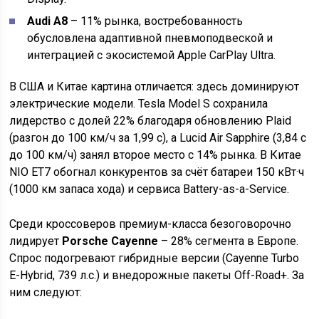
Audi A8
– 11% рынка, востребованность
обусловлена адаптивной пневмоподвеской и
интеграцией с экосистемой Apple CarPlay Ultra.
В США и Китае картина отличается: здесь доминируют
электрические модели. Tesla Model S сохранила
лидерство с долей 22% благодаря обновлению Plaid
(разгон до 100 км/ч за 1,99 с), а Lucid Air Sapphire (3,84 с
до 100 км/ч) занял второе место с 14% рынка. В Китае
NIO ET7 обогнал конкурентов за счёт батареи 150 кВт·ч
(1000 км запаса хода) и сервиса Battery-as-a-Service.
Среди кроссоверов премиум-класса безоговорочно
лидирует
Porsche Cayenne
– 28% сегмента в Европе.
Спрос подогревают гибридные версии (Cayenne Turbo
E-Hybrid, 739 л.с.) и внедорожные пакеты Off-Road+. За
ним следуют: