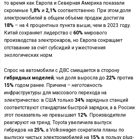
то время как Европа и Северная Америка показали
скромные
1,8%
и
2,1%
соответственно. При этом
доля
электромобилей
в общем объёме продаж достигла
18%
– на 4 процентных пункта выше, чем в 2023 году.
Китай сохраняет лидерство с
60%
мирового
производства электрокаров, но Европа сокращает
отставание за счёт субсидий и ужесточения
экологических норм.
Спрос на автомобили с ДВС смещается в сторону
гибридных моделей
, чья доля выросла до
22%
против
15%
годом ранее. Причина –
неготовность
инфраструктуры
для массового перехода на
электричество: в США только
34%
зарядных станций
соответствуют стандартам быстрой зарядки, а в России
этот показатель не превышает
12%
. Производители
реагируют на тренд: Toyota увеличила выпуск
гибридов на
25%
, а Volkswagen сократила планы по
выпуску чистых электромобилей на
15%
в пользу plug-