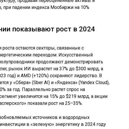
руктуру, продавая переоцененные активы и
, при падении индекса Мосбиржи на 10%
нии показывают рост в 2024
роста остаются секторы, связанные с
нергетическим переходом. Искусственный
 полупроводники продолжают демонстрировать
tner, рынок ИИ вырастет на 37% до $300 млрд, а
23 год) и AMD (+120%) сохраняют лидерство. В
я у «Сбера» (Sber AI) и «Яндекса» (Yandex Cloud),
% за год. Параллельно растет спрос на
сегмент увеличится на 15% до $219 млрд, а акции
Касперского» показали рост на 25–35%.
озобновляемых источников и водородных
 инвестиции в «зеленую» энергетику в 2024 году