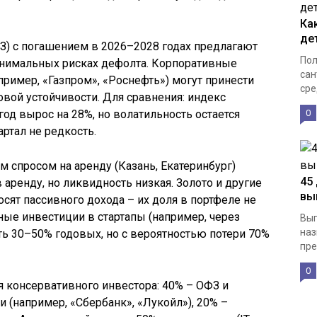
Ка
де
З) с погашением в 2026–2028 годах предлагают
Пол
нимальных рисках дефолта. Корпоративные
сан
ример, «Газпром», «Роснефть») могут принести
сре
овой устойчивости. Для сравнения: индекс
од вырос на 28%, но волатильность остается
0
ртал не редкость.
 спросом на аренду (Казань, Екатеринбург)
45
 аренду, но ликвидность низкая. Золото и другие
вы
сят пассивного дохода – их доля в портфеле не
ые инвестиции в стартапы (например, через
Вып
наз
ать 30–50% годовых, но с вероятностью потери 70%
пре
0
я консервативного инвестора: 40% – ОФЗ и
 (например, «Сбербанк», «Лукойл»), 20% –