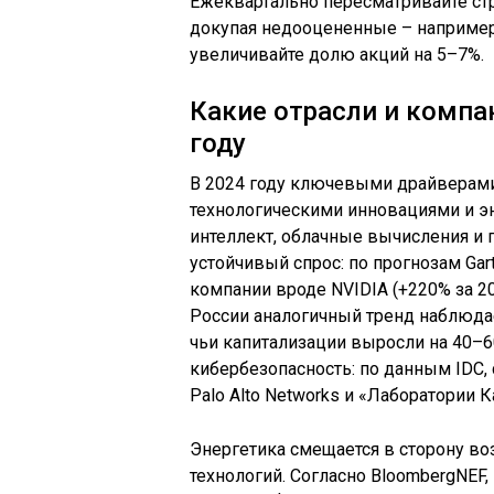
Ежеквартально пересматривайте ст
докупая недооцененные – например
увеличивайте долю акций на 5–7%.
Какие отрасли и компа
году
В 2024 году ключевыми драйверами 
технологическими инновациями и э
интеллект, облачные вычисления и
устойчивый спрос: по прогнозам Gar
компании вроде NVIDIA (+220% за 20
России аналогичный тренд наблюдаетс
чьи капитализации выросли на 40–60
кибербезопасность: по данным IDC, 
Palo Alto Networks и «Лаборатории 
Энергетика смещается в сторону в
технологий. Согласно BloombergNEF,