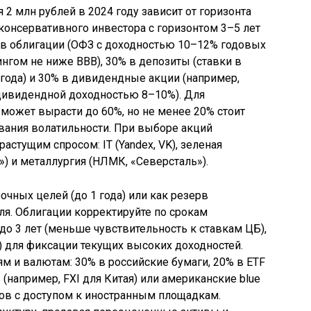
 2 млн рублей в 2024 году зависит от горизонта
 консервативного инвестора с горизонтом 3–5 лет
 в облигации (ОФЗ с доходностью 10–12% годовых
нгом не ниже BBB), 30% в депозиты (ставки в
 года) и 30% в дивидендные акции (например,
 дивидендной доходностью 8–10%). Для
 может вырасти до 60%, но не менее 20% стоит
вания волатильности. При выборе акций
астущим спросом: IT (Yandex, VK), зеленая
») и металлургия (НЛМК, «Северсталь»).
чных целей (до 1 года) или как резерв
ля. Облигации корректируйте по срокам
до 3 лет (меньше чувствительность к ставкам ЦБ),
т) для фиксации текущих высоких доходностей.
м и валютам: 30% в российские бумаги, 20% в ETF
например, FXI для Китая) или американские blue
керов с доступом к иностранным площадкам.