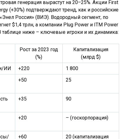
етровая генерация вырастут на 20–25%. Акции First
Energy (+30%) подтверждают тренд, как и российские
«Энел Россия» (ВИЭ). Водородный сегмент, по
гнет $1,4 трлн, а компании Plug Power и ITM Power
 таблице ниже – ключевые игроки и их динамика:
Рост за 2023 год
Капитализация
(%)
(млрд $)
и/ИИ
+220
1 800
+50
25
сть
+35
90
+20
– (госкорпорация)
исы/
+60
20 (капитализация