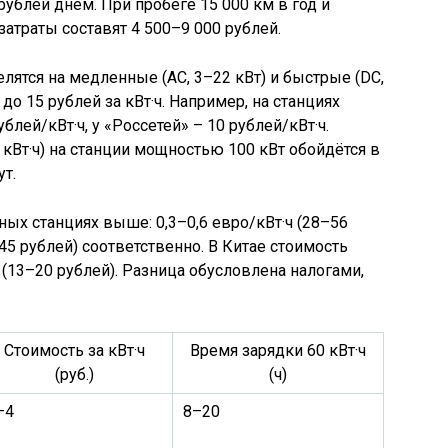
ятся на медленные (AC, 3–22 кВт) и быстрые (DC,
до 15 рублей за кВт·ч. Например, на станциях
лей/кВт·ч, у «Россетей» – 10 рублей/кВт·ч.
 кВт·ч) на станции мощностью 100 кВт обойдётся в
т.
ых станциях выше: 0,3–0,6 евро/кВт·ч (28–56
–45 рублей) соответственно. В Китае стоимость
 (13–20 рублей). Разница обусловлена налогами,
Стоимость за кВт·ч
Время зарядки 60 кВт·ч
(руб.)
(ч)
–4
8–20