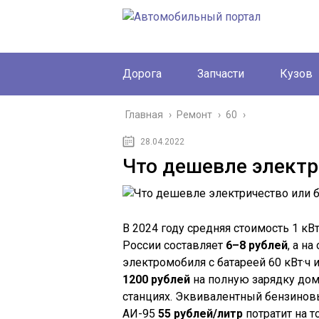
Дорога
Запчасти
Кузов
Главная
›
Ремонт
›
60
›
28.04.2022
Что дешевле электр
В 2024 году средняя стоимость 1 кВ
России составляет
6–8 рублей
, а н
электромобиля с батареей 60 кВт·ч 
1200 рублей
на полную зарядку до
станциях. Эквивалентный бензиновы
АИ-95
55 рублей/литр
потратит на т