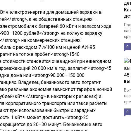
Ка
де
Пол
сан
сре
0
45
вы
Вып
наз
пре
0