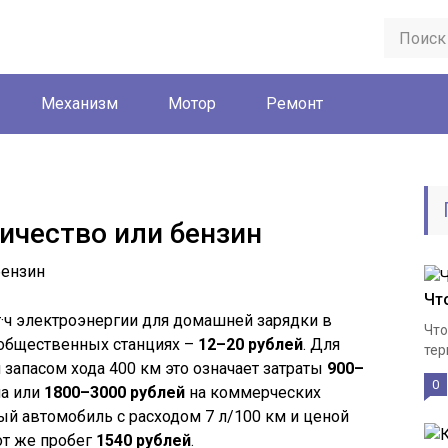
Механизм
Мотор
Ремонт
ичество или бензин
Чт
т·ч электроэнергии для домашней зарядки в
Что
а общественных станциях –
12–20 рублей
. Для
тер
и запасом хода 400 км это означает затраты
900–
0
ма или
1800–3000 рублей
на коммерческих
й автомобиль с расходом 7 л/100 км и ценой
от же пробег
1540 рублей
.