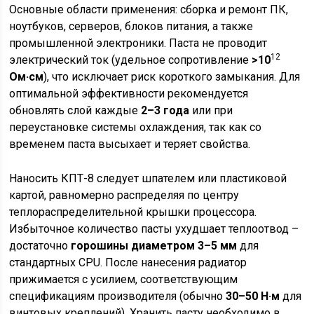
Основные области применения: сборка и ремонт ПК,
ноутбуков, серверов, блоков питания, а также
промышленной электроники. Паста не проводит
12
электрический ток (удельное сопротивление
>10
Ом·см
), что исключает риск короткого замыкания. Для
оптимальной эффективности рекомендуется
обновлять слой каждые
2–3 года
или при
переустановке системы охлаждения, так как со
временем паста высыхает и теряет свойства.
Наносить КПТ-8 следует шпателем или пластиковой
картой, равномерно распределяя по центру
теплораспределительной крышки процессора.
Избыточное количество пасты ухудшает теплоотвод –
достаточно
горошины диаметром 3–5 мм
для
стандартных CPU. После нанесения радиатор
прижимается с усилием, соответствующим
спецификациям производителя (обычно
30–50 Н·м
для
винтовых креплений). Хранить пасту необходимо в