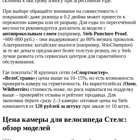
склонны к быстрому износу при агрессивной езде.
При выборе обращайте внимание на совместимость с
покрышкой: даже разница в 0.2 дюйма может привести к
пережатию камеры или её разрыву. Для езды по пересечённой
местности рекомендуется доплатить за модели с
антипрокольным слоем
(например,
Stels Puncture Proof
,
~600–800 руб.) – они выдерживают до 80% мелких проколов.
Альтернатива: китайские аналоги (например,
VeloChampion
)
за те же деньги предлагают более толстую резину, но у Stels
лучше развита сеть сервисных центров для гарантийного
обслуживания.
Где покупать? В крупных сетях (
«Спортмастер»
,
«ВелоСтрана»
) цены выше на 10–15%, но есть возможность
проверить камеру на герметичность. На маркетплейсах (
Ozon
,
Wildberries
) стоимость ниже, но риск нарваться на подделку
выше – проверяйте отзывы и рейтинг продавца. Для
экономии берите сразу 2–3 камеры: оптовые цены на Stels
начинаются от
120 рублей за штуку
при заказе от 10 штук.
Цена камеры для велосипеда Стелс:
обзор моделей