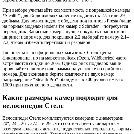
При выборе учитывайте совместимость с покрышкой: камеры
*Stealth* для 26-дюймовых колёс не подойдут к 27.5 или 29
дюймам. Для велосипедов с ободами под ниппель Presta (чаще
на горных моделях) избегайте камер с Schrader – потребуется
переходник. Запасные камеры лучше покупать с запасом по
ширине: например, для покрышки 2.2 выбирайте камеру 2.1–
2.3, чтобы избежать перетяжки и разрывов.
Где покупать: в официальных магазинах Стелс цены
фиксированы, но на маркетплейсах (Ozon, Wildberries) часто
встречаются скидки до 20%. Однако риск подделок выше –
проверяйте наличие голограммы на упаковке и серийного
номера. Для экономии берите комплект из двух камер:
например, две *Stealth Pro* обойдутся в 700 рублей вместо
1000 при покупке по отдельности.
Какие размеры камер подходят для
велосипедов Стелс
Велосипеды Стелс комплектуются камерами с диаметрами
20″, 24″, 26″, 27.5″ и 29″, что соответствует стандартным
размерам колес для детских, подростковых, городских, горных