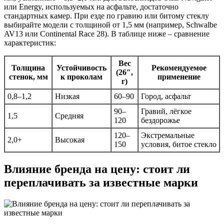
или Energy, используемых на асфальте, достаточно
стандартных камер. При езде по гравию или битому стеклу
выбирайте модели с толщиной от 1,5 мм (например, Schwalbe
AV13 или Continental Race 28). В таблице ниже – сравнение
характеристик:
Вес
Толщина
Устойчивость
Рекомендуемое
(26″,
стенок, мм
к проколам
применение
г)
0,8–1,2
Низкая
60–90
Город, асфальт
90–
Гравий, лёгкое
1,5
Средняя
120
бездорожье
120–
Экстремальные
2,0+
Высокая
150
условия, битое стекло
Влияние бренда на цену: стоит ли
переплачивать за известные марки