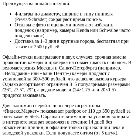
Преимущества онлайн-покупки:
Фильтры по диаметру, ширине и типу ниппеля
(Presta/Schrader) сокращают время поиска.
Отзывы с фото и оценками помогают избежать
подделок (например, камеры Kenda или Schwalbe часто
подделывают).
Доставка за 1–3 дня в крупные города, бесплатная при
заказе от 2500 рублей.
Офлайн-точки выигрывают в двух случаях: срочная замена
проколотой камеры и проверка на совместимость с ободом. В
веломастерских Москвы и Санкт-Петербурга (например,
«Велодрайв» или «Байк Центр») камеры продают с
установкой за 300–500 рублей, что дешевле вызова курьера.
Однако ассортимент ограничен 3–5 популярными размерами
(26″, 27.5″, 29″), а редкие модели (24×1.75 или 20×1.5)
придется заказывать.
Для экономии сверяйте цены через агрегаторы:
«Яндекс.Маркет» показывает разброс от 110 до 350 рублей за
одну камеру Stels. Обращайте внимание на условия возврата –
в интернете возврат возможен в течение 14 дней без
объяснения причин, в офлайне только при наличии чека и
заводской упаковки. Если покупаете оптом (от 5 штук),