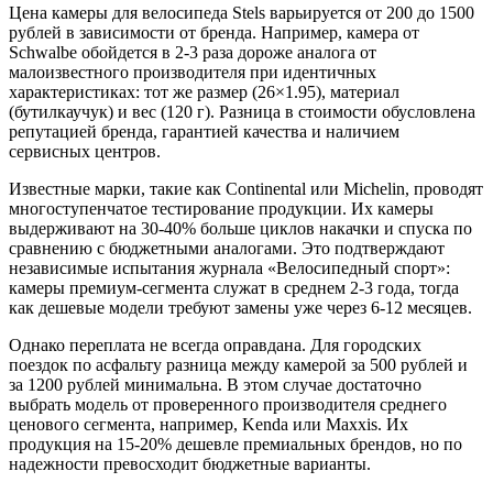
Цена камеры для велосипеда Stels варьируется от 200 до 1500
рублей в зависимости от бренда. Например, камера от
Schwalbe обойдется в 2-3 раза дороже аналога от
малоизвестного производителя при идентичных
характеристиках: тот же размер (26×1.95), материал
(бутилкаучук) и вес (120 г). Разница в стоимости обусловлена
репутацией бренда, гарантией качества и наличием
сервисных центров.
Известные марки, такие как Continental или Michelin, проводят
многоступенчатое тестирование продукции. Их камеры
выдерживают на 30-40% больше циклов накачки и спуска по
сравнению с бюджетными аналогами. Это подтверждают
независимые испытания журнала «Велосипедный спорт»:
камеры премиум-сегмента служат в среднем 2-3 года, тогда
как дешевые модели требуют замены уже через 6-12 месяцев.
Однако переплата не всегда оправдана. Для городских
поездок по асфальту разница между камерой за 500 рублей и
за 1200 рублей минимальна. В этом случае достаточно
выбрать модель от проверенного производителя среднего
ценового сегмента, например, Kenda или Maxxis. Их
продукция на 15-20% дешевле премиальных брендов, но по
надежности превосходит бюджетные варианты.