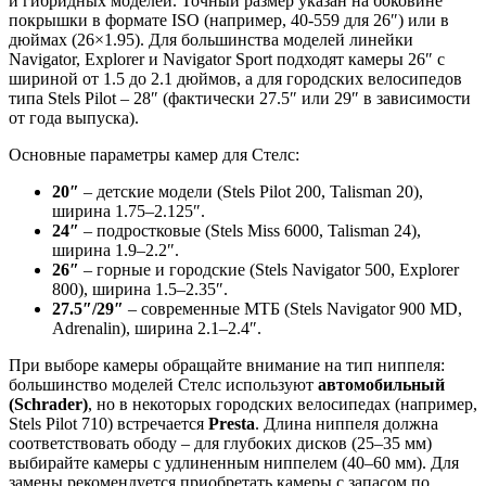
и гибридных моделей. Точный размер указан на боковине
покрышки в формате ISO (например, 40-559 для 26″) или в
дюймах (26×1.95). Для большинства моделей линейки
Navigator, Explorer и Navigator Sport подходят камеры 26″ с
шириной от 1.5 до 2.1 дюймов, а для городских велосипедов
типа Stels Pilot – 28″ (фактически 27.5″ или 29″ в зависимости
от года выпуска).
Основные параметры камер для Стелс:
20″
– детские модели (Stels Pilot 200, Talisman 20),
ширина 1.75–2.125″.
24″
– подростковые (Stels Miss 6000, Talisman 24),
ширина 1.9–2.2″.
26″
– горные и городские (Stels Navigator 500, Explorer
800), ширина 1.5–2.35″.
27.5″/29″
– современные МТБ (Stels Navigator 900 MD,
Adrenalin), ширина 2.1–2.4″.
При выборе камеры обращайте внимание на тип ниппеля:
большинство моделей Стелс используют
автомобильный
(Schrader)
, но в некоторых городских велосипедах (например,
Stels Pilot 710) встречается
Presta
. Длина ниппеля должна
соответствовать ободу – для глубоких дисков (25–35 мм)
выбирайте камеры с удлиненным ниппелем (40–60 мм). Для
замены рекомендуется приобретать камеры с запасом по