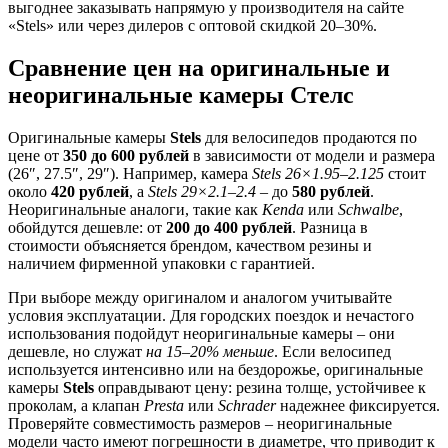
выгоднее заказывать напрямую у производителя на сайте
«Stels» или через дилеров с оптовой скидкой 20–30%.
Сравнение цен на оригинальные и
неоригинальные камеры Стелс
Оригинальные камеры
Stels
для велосипедов продаются по
цене от
350 до 600 рублей
в зависимости от модели и размера
(26″, 27.5″, 29″). Например, камера
Stels 26×1.95–2.125
стоит
около
420 рублей
, а
Stels 29×2.1–2.4
– до
580 рублей
.
Неоригинальные аналоги, такие как
Kenda
или
Schwalbe
,
обойдутся дешевле: от
200 до 400 рублей
. Разница в
стоимости объясняется брендом, качеством резины и
наличием фирменной упаковки с гарантией.
При выборе между оригиналом и аналогом учитывайте
условия эксплуатации. Для городских поездок и нечастого
использования подойдут неоригинальные камеры – они
дешевле, но служат
на 15–20% меньше
. Если велосипед
используется интенсивно или на бездорожье, оригинальные
камеры
Stels
оправдывают цену: резина толще, устойчивее к
проколам, а клапан
Presta
или
Schrader
надежнее фиксируется.
Проверяйте совместимость размеров – неоригинальные
модели часто имеют погрешности в диаметре, что приводит к