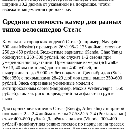
ширине ±0.2 дюйма от указанной на покрышке, чтобы
избежать защемления при накачке.
Средняя стоимость камер для разных
типов велосипедов Стелс
Камеры для городских моделей Стелс (например, Navigator
500 или Mission) с размером 26×1.95–2.125 дюймов стоят от
250 до 450 рублей. Бюджетные варианты (Kenda, Chao Yang)
обойдутся в 250–300 рублей, но служат 1–2 сезона при
умеренной эксплуатации. Премиальные камеры (Schwalbe
AV13, 40 мм ниппель) достигают 450 рублей, но
выдерживают до 5 000 км без подкачки. Для гибридов (Stels
Pilot 950) с покрышками 28–29 дюймов цены выше: 350–600
рублей. Здесь оправданы усиленные модели с
антипрокольным слоем (например, Maxxis Welterweight – 550
рублей), так как риск повреждений на асфальте и грунте
выше.
Для горных велосипедов Стелс (Energy, Adrenalin) с шириной
покрышек 2.2–2.4 дюйма камеры 27.5×2.25–2.4 (Presta-клапан)
стоят 400–800 рублей. Дешёвые аналоги (Vittoria, 300–400
рублей) подойдут для редких поездок по парку, но на трассах