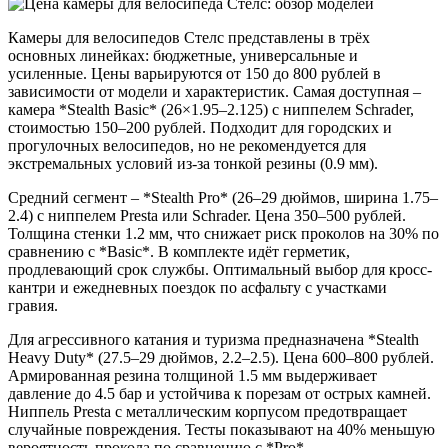
Камеры для велосипедов Стелс представлены в трёх
основных линейках: бюджетные, универсальные и
усиленные. Цены варьируются от 150 до 800 рублей в
зависимости от модели и характеристик. Самая доступная –
камера *Stealth Basic* (26×1.95–2.125) с ниппелем Schrader,
стоимостью 150–200 рублей. Подходит для городских и
прогулочных велосипедов, но не рекомендуется для
экстремальных условий из-за тонкой резины (0.9 мм).
Средний сегмент – *Stealth Pro* (26–29 дюймов, ширина 1.75–
2.4) с ниппелем Presta или Schrader. Цена 350–500 рублей.
Толщина стенки 1.2 мм, что снижает риск проколов на 30% по
сравнению с *Basic*. В комплекте идёт герметик,
продлевающий срок службы. Оптимальный выбор для кросс-
кантри и ежедневных поездок по асфальту с участками
гравия.
Для агрессивного катания и туризма предназначена *Stealth
Heavy Duty* (27.5–29 дюймов, 2.2–2.5). Цена 600–800 рублей.
Армированная резина толщиной 1.5 мм выдерживает
давление до 4.5 бар и устойчива к порезам от острых камней.
Ниппель Presta с металлическим корпусом предотвращает
случайные повреждения. Тесты показывают на 40% меньшую
вероятность прокола по сравнению с *Pro*.