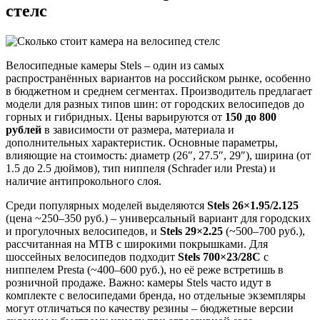
стелс
Велосипедные камеры Stels – один из самых
распространённых вариантов на российском рынке, особенно
в бюджетном и среднем сегментах. Производитель предлагает
модели для разных типов шин: от городских велосипедов до
горных и гибридных. Цены варьируются от
150 до 800
рублей
в зависимости от размера, материала и
дополнительных характеристик. Основные параметры,
влияющие на стоимость: диаметр (26″, 27.5″, 29″), ширина (от
1.5 до 2.5 дюймов), тип ниппеля (Schrader или Presta) и
наличие антипрокольного слоя.
Среди популярных моделей выделяются
Stels 26×1.95/2.125
(цена ~250–350 руб.) – универсальный вариант для городских
и прогулочных велосипедов, и
Stels 29×2.25
(~500–700 руб.),
рассчитанная на MTB с широкими покрышками. Для
шоссейных велосипедов подходит
Stels 700×23/28C
с
ниппелем Presta (~400–600 руб.), но её реже встретишь в
розничной продаже. Важно: камеры Stels часто идут в
комплекте с велосипедами бренда, но отдельные экземпляры
могут отличаться по качеству резины – бюджетные версии