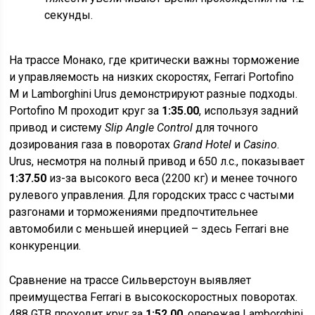
секунды.
На трассе Монако, где критически важны торможение
и управляемость на низких скоростях, Ferrari Portofino
M и Lamborghini Urus демонстрируют разные подходы.
Portofino M проходит круг за
1:35.00
, используя задний
привод и систему
Slip Angle Control
для точного
дозирования газа в поворотах
Grand Hotel
и
Casino
.
Urus, несмотря на полный привод и 650 л.с., показывает
1:37.50
из-за высокого веса (2200 кг) и менее точного
рулевого управления. Для городских трасс с частыми
разгонами и торможениями предпочтительнее
автомобили с меньшей инерцией – здесь Ferrari вне
конкуренции.
Сравнение на трассе Сильверстоун выявляет
преимущества Ferrari в высокоскоростных поворотах.
488 GTB проходит круг за
1:52.00
, опережая Lamborghini