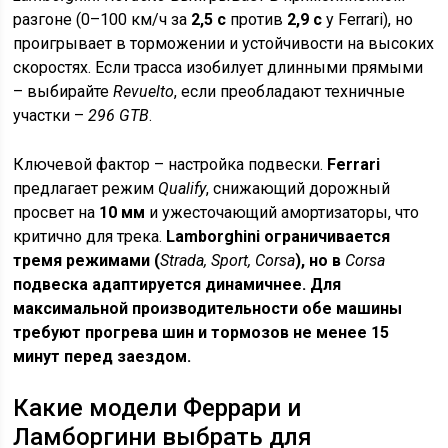
разгоне (0–100 км/ч за
2,5 с
против
2,9 с
у Ferrari), но
проигрывает в торможении и устойчивости на высоких
скоростях. Если трасса изобилует длинными прямыми
– выбирайте
Revuelto
, если преобладают техничные
участки –
296 GTB
.
Ключевой фактор – настройка подвески.
Ferrari
предлагает режим
Qualify
, снижающий дорожный
просвет на
10 мм
и ужесточающий амортизаторы, что
критично для трека.
Lamborghini ограничивается
тремя режимами (
Strada, Sport, Corsa
), но в
Corsa
подвеска адаптируется динамичнее. Для
максимальной производительности обе машины
требуют прогрева шин и тормозов не менее
15
минут
перед заездом.
Какие модели Феррари и
Ламборгини выбрать для