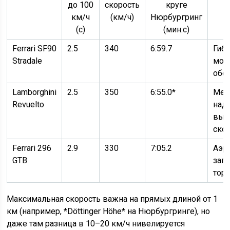
до 100
скорость
круге
км/ч
(км/ч)
Нюрбургринг
(с)
(мин:с)
Ferrari SF90
2.5
340
6:59.7
Гиб
Stradale
мом
обо
Lamborghini
2.5
350
6:55.0*
Мех
Revuelto
над
выс
ско
Ferrari 296
2.9
330
7:05.2
Аэр
GTB
загр
тор
Максимальная скорость важна на прямых длиной от 1
км (например, *Döttinger Höhe* на Нюрбургринге), но
даже там разница в 10–20 км/ч нивелируется