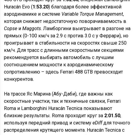
Huracán Evo (
1:53.20
) благодаря более эффективной
аэродинамике и системе
Variable Torque Management
,
которая снижает недостаточную поворачиваемость в
Copse
и
Maggots
. Ламборгини выигрывает в разгоне на
прямых (0-100 км/ч за 2.9 с против 3.0 с у Феррари), но
проигрывает в стабильности на скоростях свыше 250
км/ч. Для трасс с длинными скоростными секциями
рекомендуется выбирать автомобиль с лучшим
соотношением мощности к аэродинамическому
сопротивлению – здесь Ferrari 488 GTB превосходит
конкурентов.
На трассе Яс Марина (Абу-Даби), где важны как
скоростные участки, так и техничные связки, Ferrari
Roma и Lamborghini Huracán Tecnica показывают
близкие результаты. Roma проходит круг за
2:01.50
,
используя передний привод и систему
eDiff
для точного
распределения крутящего момента. Huracán Tecnica с