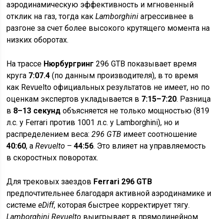
аэродинамическую эффективность и мгновенный
отклик на газ, тогда как
Lamborghini
агрессивнее в
разгоне за счет более высокого крутящего момента на
низких оборотах.
На трассе
Нюрбургринг
296 GTB показывает время
круга
7:07.4
(по данным производителя), в то время
как Revuelto официальных результатов не имеет, но по
оценкам экспертов укладывается в
7:15–7:20
. Разница
в
8–13 секунд
объясняется не только мощностью (819
л.с. у Ferrari против 1001 л.с. у Lamborghini), но и
распределением веса:
296 GTB
имеет соотношение
40:60
, а
Revuelto
–
44:56
. Это влияет на управляемость
в скоростных поворотах.
Для трековых заездов
Ferrari 296 GTB
предпочтительнее благодаря активной аэродинамике и
системе
eDiff
, которая быстрее корректирует тягу.
Lamborghini Revuelto
выигрывает в прямолинейном