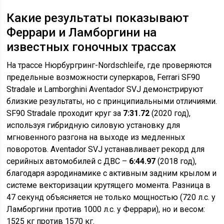
Какие результаты показывают
Феррари и Ламборгини на
известных гоночных трассах
На трассе Нюрбургринг-Nordschleife, где проверяются
предельные возможности суперкаров, Ferrari SF90
Stradale и Lamborghini Aventador SVJ демонстрируют
близкие результаты, но с принципиальными отличиями.
SF90 Stradale проходит круг за
7:31.72
(2020 год),
используя гибридную силовую установку для
мгновенного разгона на выходе из медленных
поворотов. Aventador SVJ устанавливает рекорд для
серийных автомобилей с ДВС –
6:44.97
(2018 год),
благодаря аэродинамике с активным задним крылом и
системе векторизации крутящего момента. Разница в
47 секунд объясняется не только мощностью (720 л.с. у
Ламборгини против 1000 л.с. у Феррари), но и весом:
1525 кг против 1570 кг.