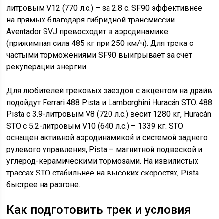
литровым V12 (770 л.с.) – за 2.8 с. SF90 эффективнее
на прямых благодаря гибридной трансмиссии,
Aventador SVJ превосходит в аэродинамике
(прижимная сила 485 кг при 250 км/ч). Для трека с
частыми торможениями SF90 выигрывает за счет
рекуперации энергии.
Для любителей трековых заездов с акцентом на драйв
подойдут Ferrari 488 Pista и Lamborghini Huracán STO. 488
Pista с 3.9-литровым V8 (720 л.с.) весит 1280 кг, Huracán
STO с 5.2-литровым V10 (640 л.с.) – 1339 кг. STO
оснащен активной аэродинамикой и системой заднего
рулевого управления, Pista – магнитной подвеской и
углерод-керамическими тормозами. На извилистых
трассах STO стабильнее на высоких скоростях, Pista
быстрее на разгоне.
Как подготовить трек и условия