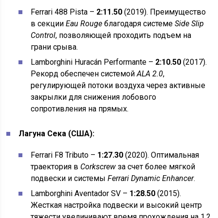
Ferrari 488 Pista –
2:11.50
(2019). Преимущество
в секции
Eau Rouge
благодаря системе
Side Slip
Control
, позволяющей проходить подъем на
грани срыва.
Lamborghini Huracán Performante –
2:10.50
(2017).
Рекорд обеспечен системой
ALA 2.0
,
регулирующей потоки воздуха через активные
закрылки для снижения лобового
сопротивления на прямых.
Лагуна Сека (США):
Ferrari F8 Tributo –
1:27.30
(2020). Оптимальная
траектория в
Corkscrew
за счет более мягкой
подвески и системы
Ferrari Dynamic Enhancer
.
Lamborghini Aventador SV –
1:28.50
(2015).
Жесткая настройка подвески и высокий центр
тяжести увеличивают время прохождения на 1.2