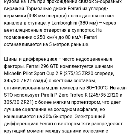
кузова на 12% при прохождении связок S-образных
виражей. Тормозные диски Ferrari из углерод-
керамики (398 мм спереди) охлаждаются за счет
каналов в ступице, у Lamborghini (380 мм) – через
вентиляционные отверстия в суппортах. На
торможении с 250 км/ч до 80 км/ч Ferrari
останавливается на 5 метров раньше.
Шины и дифференциал – часто недооцененные
факторы. Ferrari 296 GTB комплектуется шинами
Michelin Pilot Sport Cup 2 R (275/35 ZR20 спереди,
345/30 ZR21 сзади) с жестким составом,
оптимизированным для температур 80–100°C. Huracán
STO использует Pirelli P Zero Trofeo R (245/35 ZR20 и
305/30 ZR21) с более мягким протектором, что дает
лучшее сцепление на холодном асфальте, но
изнашивается на 30% быстрее. Электронный
дифференциал Ferrari с вектором тяги распределяет
крутящий момент между задними колесами с