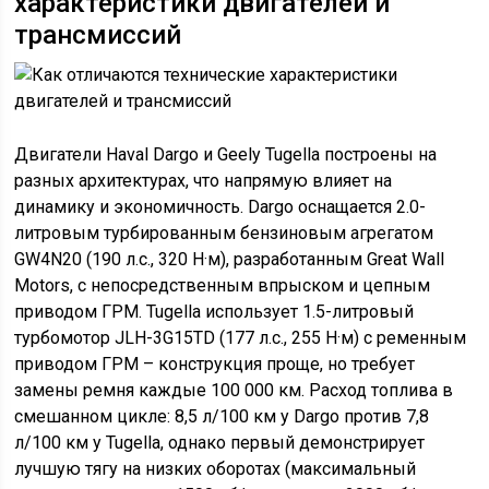
характеристики двигателей и
трансмиссий
Двигатели Haval Dargo и Geely Tugella построены на
разных архитектурах, что напрямую влияет на
динамику и экономичность. Dargo оснащается 2.0-
литровым турбированным бензиновым агрегатом
GW4N20 (190 л.с., 320 Н·м), разработанным Great Wall
Motors, с непосредственным впрыском и цепным
приводом ГРМ. Tugella использует 1.5-литровый
турбомотор JLH-3G15TD (177 л.с., 255 Н·м) с ременным
приводом ГРМ – конструкция проще, но требует
замены ремня каждые 100 000 км. Расход топлива в
смешанном цикле: 8,5 л/100 км у Dargo против 7,8
л/100 км у Tugella, однако первый демонстрирует
лучшую тягу на низких оборотах (максимальный