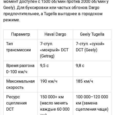
момент доступен с 1500 об/мин против 2000 об/мин у
Geely). Для буксировки или частых обгонов Dargo
предпочтительнее, а Tugella выгоднее в городском
режиме.
Параметр
Haval Dargo
Geely Tugella
Тип
7-ступ.
7-ступ. «сухой»
трансмиссии
«мокрый» DCT
DCT (Geely)
(Getrag)
Время разгона
9,5 с
9,8 с
0-100 км/ч
Максимальная
190 км/ч
185 км/ч
скорость
Ресурс
150 000+ км
100 000–120 000
сцепления
(масло менять
км (замена
DCT
каждые 60 000
сцепления чаще)