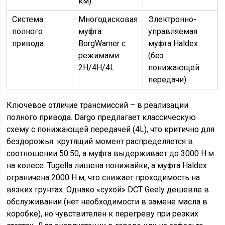
км)
Система
Многодисковая
Электронно-
полного
муфта
управляемая
привода
BorgWarner с
муфта Haldex
режимами
(без
2H/4H/4L
понижающей
передачи)
Ключевое отличие трансмиссий – в реализации
полного привода. Dargo предлагает классическую
схему с понижающей передачей (4L), что критично для
бездорожья: крутящий момент распределяется в
соотношении 50:50, а муфта выдерживает до 3000 Н·м
на колесе. Tugella лишена понижайки, а муфта Haldex
ограничена 2000 Н·м, что снижает проходимость на
вязких грунтах. Однако «сухой» DCT Geely дешевле в
обслуживании (нет необходимости в замене масла в
коробке), но чувствителен к перегреву при резких