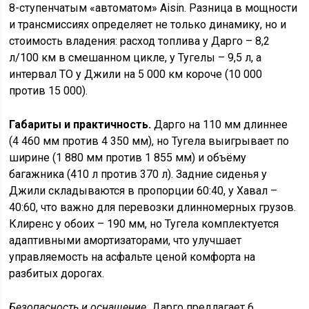
8-ступенчатым «автоматом» Aisin. Разница в мощности
и трансмиссиях определяет не только динамику, но и
стоимость владения: расход топлива у Дарго – 8,2
л/100 км в смешанном цикле, у Тугелы – 9,5 л, а
интервал ТО у Джили на 5 000 км короче (10 000
против 15 000).
Габариты и практичность.
Дарго на 110 мм длиннее
(4 460 мм против 4 350 мм), но Тугела выигрывает по
ширине (1 880 мм против 1 855 мм) и объёму
багажника (410 л против 370 л). Задние сиденья у
Джили складываются в пропорции 60:40, у Хавал –
40:60, что важно для перевозки длинномерных грузов.
Клиренс у обоих – 190 мм, но Тугела комплектуется
адаптивными амортизаторами, что улучшает
управляемость на асфальте ценой комфорта на
разбитых дорогах.
Безопасность и оснащение.
Дарго предлагает 6